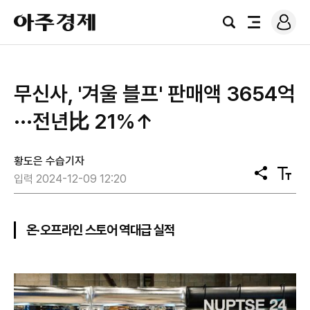
로
아
그
검
전
주
인
색
체
경
메
제
뉴
무신사, '겨울 블프' 판매액 3654억
···전년比 21%↑
황도은 수습기자
공
텍
입력 2024-12-09 12:20
유
스
트
크
기
온·오프라인 스토어 역대급 실적