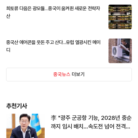
희토류 다음은 광모듈…중국이 움켜쥔 새로운 전략자
산
중국산 에어콘을 웃돈 주고 산다...유럽 열광시킨 메이
디
중국뉴스
더보기
추천기사
李 "광주 군공항 기능, 2028년 중순
까지 임시 배치…속도전 넘어 전격
전"