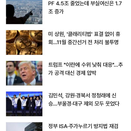
PF 4.5조 줄었는데 부실여신은 1.7
조 증가
미 상원, '클래리티법' 표결 없이 휴
회…11월 중간선거 전 처리 불투명
트럼프 "이란에 수위 낮춰 대응"…추
가 공격 대신 경제 압박
김민석, 강원·경북서 정청래에 신
승…부울경·대구 제외 모두 웃었다
정부 ISA·주가누르기 방지법 재검