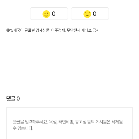
0
0
©'5개국어 글로벌 경제신문' 아주경제. 무단전재·재배포 금지
댓글
0