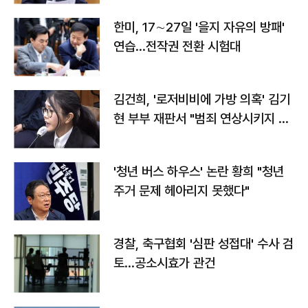
한미, 17∼27일 '을지 자유의 방패'
연습…전작권 전환 시험대
김건희, '로저비비에 가방 의혹' 김기
현 부부 재판서 "범죄 연상시키지 말
라"
'청년 버스 하우스' 논란 황희 "청년
주거 문제 헤아리지 못했다"
경찰, 축구협회 '심판 성접대' 수사 검
토…공소시효가 관건