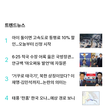
트렌드뉴스
아이 둘이면 고속도로 통행료 10% 할
1
인…오늘부터 신청 시작
6·25 적국 수장 어록 읊은 국방장관…
2
안규백 '마오쩌둥 발언'에 자질론
'거꾸로 태극기', 북한 상징이었다? 이
3
재명·김민석까지…논란의 의미는
4
태풍 '찬홈' 한국 오나…예상 경로 보니