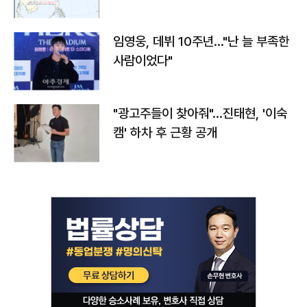
임영웅, 데뷔 10주년…"난 늘 부족한
사람이었다"
"광고주들이 찾아줘"…진태현, '이숙
캠' 하차 후 근황 공개