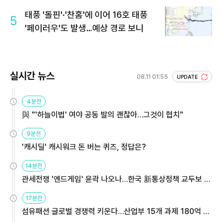
태풍 '돌핀'·'찬홈'에 이어 16호 태풍
5
'페이러우'도 발생…예상 경로 보니
실시간 뉴스
08.11 01:55
UPDATE
4분전
與 "'하늘이법' 여야 공동 발의 괜찮아…그것이 협치"
9분전
'캐시딜' 캐시워크 돈 버는 퀴즈, 정답은?
14분전
관세전쟁 '엔드게임' 윤곽 나오나…한국 新통상정책 교두보 활
용해야
17분전
섬유패션 글로벌 경쟁력 키운다…산업부 15개 과제 180억 지