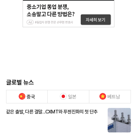
글로벌 뉴스
중국
일본
베트남
같은 출발, 다른 결말...CXMT와 푸젠진화의 첫 단추