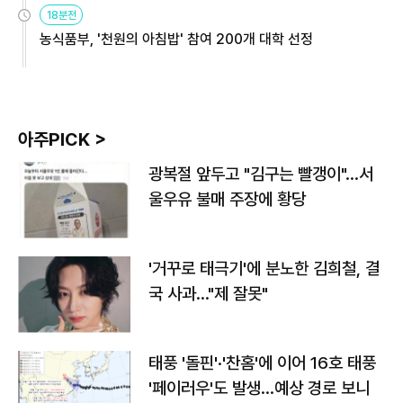
원
18분전
농식품부, '천원의 아침밥' 참여 200개 대학 선정
아주PICK >
광복절 앞두고 "김구는 빨갱이"…서
울우유 불매 주장에 황당
'거꾸로 태극기'에 분노한 김희철, 결
국 사과…"제 잘못"
태풍 '돌핀'·'찬홈'에 이어 16호 태풍
'페이러우'도 발생…예상 경로 보니