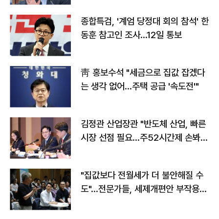
종합특검, '계엄 당정대 회의 참석' 한
동훈 참고인 조사...12일 통보
靑 홍보수석 "세금으로 집값 잡겠다
는 생각 없어…주택 공급 '속도전'"
김정관 산업장관 "반도체 산업, 빠른
시장 선점 필요…주52시간제 손봐
야"
"집값보다 전월세가 더 불안해질 수
도"…전문가들, 세제개편안 부작용
우려