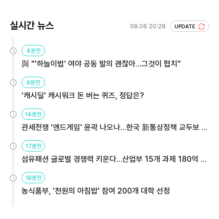
실시간 뉴스
08.06 20:28
UPDATE
4분전
與 "'하늘이법' 여야 공동 발의 괜찮아…그것이 협치"
9분전
'캐시딜' 캐시워크 돈 버는 퀴즈, 정답은?
14분전
관세전쟁 '엔드게임' 윤곽 나오나…한국 新통상정책 교두보 활
용해야
17분전
섬유패션 글로벌 경쟁력 키운다…산업부 15개 과제 180억 지
원
18분전
농식품부, '천원의 아침밥' 참여 200개 대학 선정