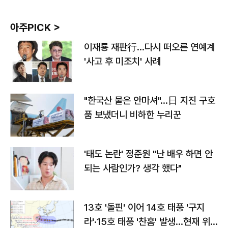
아주PICK >
이재룡 재판行…다시 떠오른 연예계
'사고 후 미조치' 사례
"한국산 물은 안마셔"…日 지진 구호
품 보냈더니 비하한 누리꾼
'태도 논란' 정준원 "난 배우 하면 안
되는 사람인가? 생각 했다"
13호 '돌핀' 이어 14호 태풍 '구지
라'·15호 태풍 '찬홈' 발생…현재 위