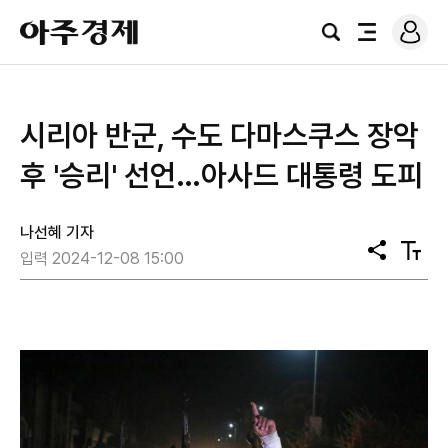
로
아
그
검
전
주
인
색
체
경
메
제
뉴
시리아 반군, 수도 다마스쿠스 장악
후 '승리' 선언…아사드 대통령 도피
나선혜 기자
공
텍
입력 2024-12-08 15:00
유
스
트
크
기