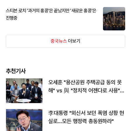
스티븐 로치 '과거의 홍콩'은 끝났지만 '새로운 홍콩'은
진행중
중국뉴스
더보기
추천기사
오세훈 "용산공원 주택공급 동의 못
해" vs 與 "정치적 어젠다로 사용"
맞불
李대통령 "외신서 보던 폭염 상황 현
실로…모든 행정력 총동원하라"