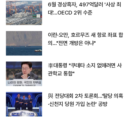
6월 경상흑자, 497억달러 '사상 최
대'…OECD 2위 수준
이란·오만, 호르무즈 새 항로 좌표 합
의…"전면 개방은 아냐"
李대통령 "쿠데타 소지 없애려면 사
관학교 통합"
與 전당대회 2차 토론회…'탈당 의혹
·신천지 당원 가입 논란' 공방