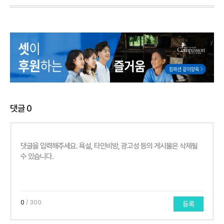
댓글
0
0
/ 300
등록