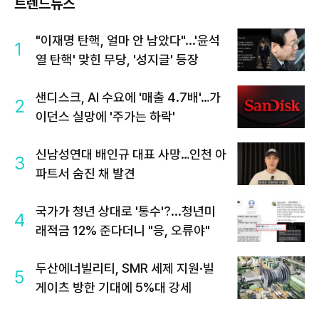
트렌드뉴스
"이재명 탄핵, 얼마 안 남았다"...'윤석
1
열 탄핵' 맞힌 무당, '성지글' 등장
샌디스크, AI 수요에 '매출 4.7배'…가
2
이던스 실망에 '주가는 하락'
신남성연대 배인규 대표 사망…인천 아
3
파트서 숨진 채 발견
국가가 청년 상대로 '통수'?...청년미
4
래적금 12% 준다더니 "응, 오류야"
두산에너빌리티, SMR 세제 지원·빌
5
게이츠 방한 기대에 5%대 강세