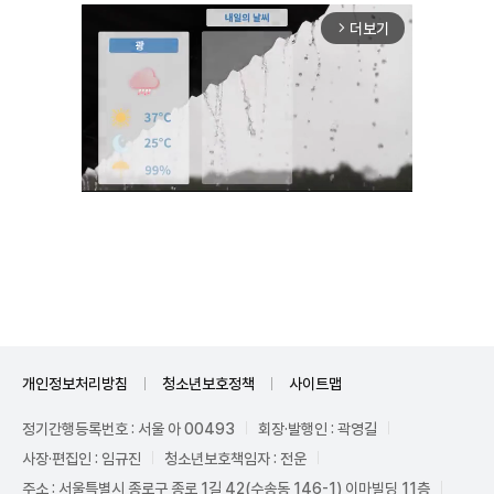
더보기
arrow_forward_ios
Unmute
개인정보처리방침
청소년보호정책
사이트맵
정기간행등록번호 : 서울 아 00493
회장·발행인 : 곽영길
사장·편집인 : 임규진
청소년보호책임자 : 전운
주소 : 서울특별시 종로구 종로 1길 42(수송동 146-1) 이마빌딩 11층