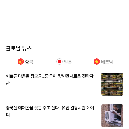
글로벌 뉴스
중국
일본
베트남
희토류 다음은 광모듈…중국이 움켜쥔 새로운 전략자
산
중국산 에어콘을 웃돈 주고 산다...유럽 열광시킨 메이
디