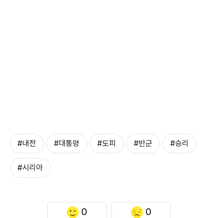
#내전
#대통령
#도피
#반군
#승리
#시리아
0
0