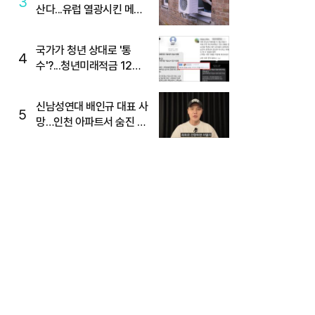
3
산다...유럽 열광시킨 메이
디
국가가 청년 상대로 '통
4
수'?...청년미래적금 12%
준다더니 "응, 오류야"
신남성연대 배인규 대표 사
5
망…인천 아파트서 숨진 채
발견