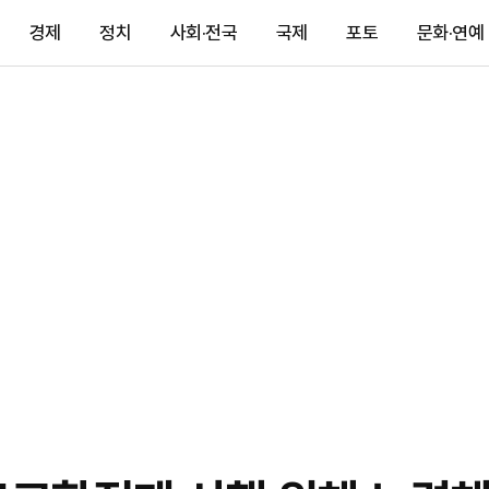
경제
정치
사회·전국
국제
포토
문화·연예