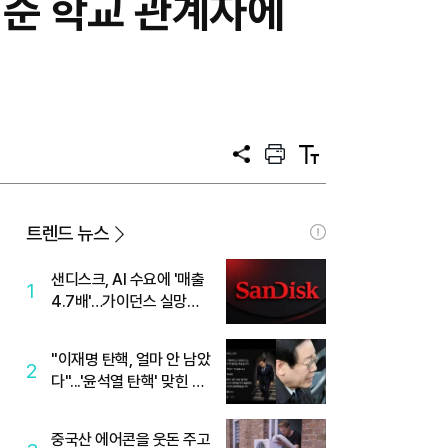
해준 학교 관계자에
공
프
텍
유
린
스
트
트
크
기
트렌드 뉴스
샌디스크, AI 수요에 '매출
1
4.7배'…가이던스 실망에
'주가는 하락'
"이재명 탄핵, 얼마 안 남았
2
다"...'윤석열 탄핵' 맞힌 무
당, '성지글' 등장
중국산 에어콘을 웃돈 주고