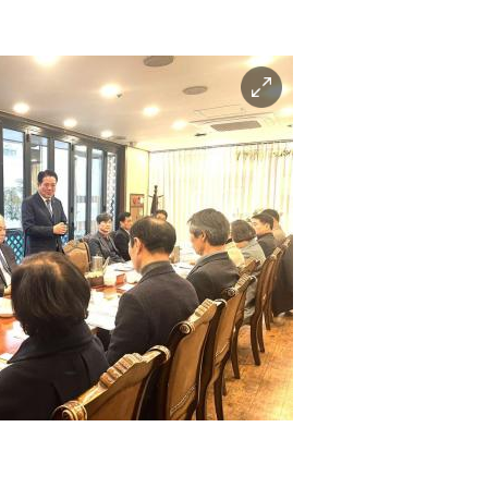
이
미
지
확
대