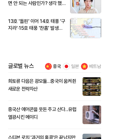
면 안 되는 사람인가? 생각 했
다"
13호 '돌핀' 이어 14호 태풍 '구
지라'·15호 태풍 '찬홈' 발생…
현재 위치와 이동경로는?
글로벌 뉴스
중국
일본
베트남
희토류 다음은 광모듈…중국이 움켜쥔
새로운 전략자산
중국산 에어콘을 웃돈 주고 산다...유럽
열광시킨 메이디
스티븐 로치 '과거의 홍콩'은 끝났지만