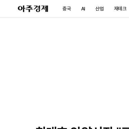
아
중국
AI
산업
재테크
주
경
제