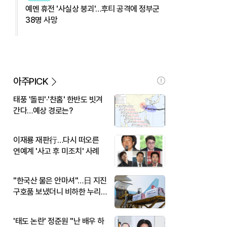
예멘 휴전 '사실상 붕괴'…후티 공격에 정부군
38명 사망
아주PICK
태풍 '돌핀'·'찬홈' 한반도 빗겨
간다…예상 경로는?
이재룡 재판行…다시 떠오른
연예계 '사고 후 미조치' 사례
"한국산 물은 안마셔"…日 지진
구호품 보냈더니 비하한 누리
꾼
'태도 논란' 정준원 "난 배우 하