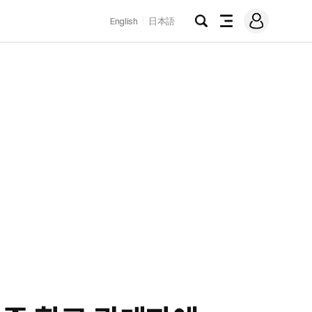
로
English
日本語
그
검
전
인
색
체
메
뉴