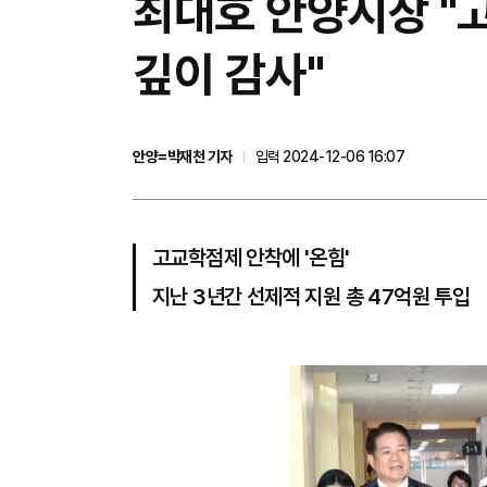
최대호 안양시장 "
깊이 감사"
안양=박재천 기자
입력 2024-12-06 16:07
고교학점제 안착에 '온힘'
지난 3년간 선제적 지원 총 47억원 투입