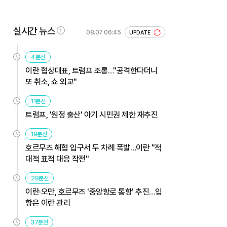
실시간 뉴스
08.07 06:45
UPDATE
4분전
이란 협상대표, 트럼프 조롱…"공격한다더니
또 취소, 쇼 외교"
11분전
트럼프, '원정 출산' 아기 시민권 제한 재추진
19분전
호르무즈 해협 입구서 두 차례 폭발…이란 "적
대적 표적 대응 작전"
28분전
이란·오만, 호르무즈 '중앙항로 통항' 추진…입
항은 이란 관리
37분전