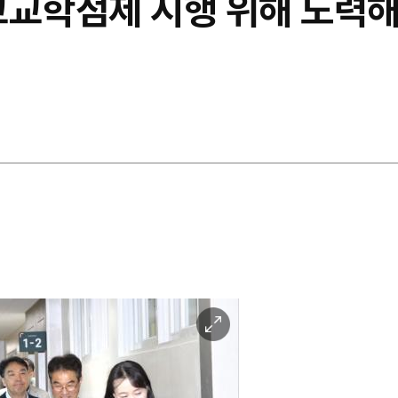
고교학점제 시행 위해 노력
이
미
지