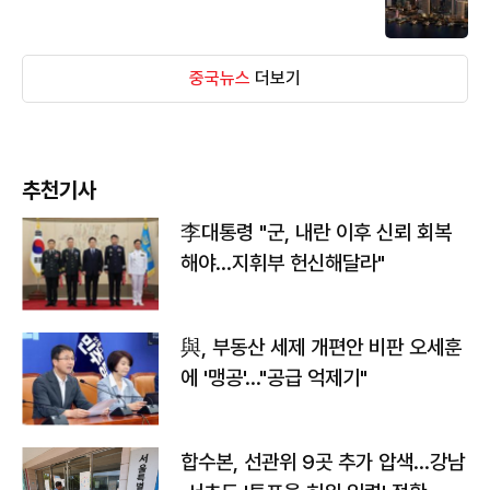
중국뉴스
더보기
추천기사
李대통령 "군, 내란 이후 신뢰 회복
해야…지휘부 헌신해달라"
與, 부동산 세제 개편안 비판 오세훈
에 '맹공'…"공급 억제기"
합수본, 선관위 9곳 추가 압색…강남