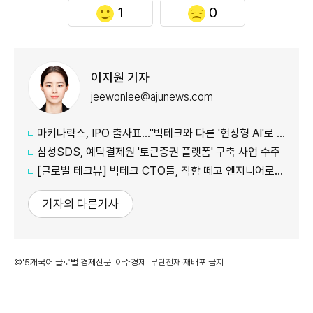
1
0
이지원 기자
jeewonlee@ajunews.com
마키나락스, IPO 출사표…"빅테크와 다른 '현장형 AI'로 승부"
삼성SDS, 예탁결제원 '토큰증권 플랫폼' 구축 사업 수주
[글로벌 테크뷰] 빅테크 CTO들, 직함 떼고 엔지니어로 유턴...'앤트로픽행 러시' 이유는
기자의 다른기사
©'5개국어 글로벌 경제신문' 아주경제. 무단전재·재배포 금지