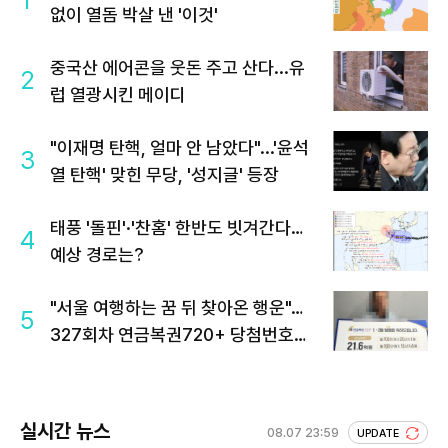
1
없이 열돔 박살 낸 '이것'
중국산 에어콘을 웃돈 주고 산다...유
2
럽 열광시킨 메이디
"이재명 탄핵, 얼마 안 남았다"...'윤석
3
열 탄핵' 맞힌 무당, '성지글' 등장
태풍 '돌핀'·'찬홈' 한반도 빗겨간다…
4
예상 경로는?
"서울 여행하는 꿈 뒤 찾아온 행운"…
5
327회차 연금복권720+ 당첨번호조
회 주목
실시간 뉴스
08.07 23:59
UPDATE