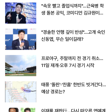
"속옷 빨고 졸업식까지"…근육병 학
생 돌본 공익, 코미디언 김규원이었
다
"경솔한 언행 깊이 반성"…고개 숙인
신동엽, 무슨 일이길래?
프로야구, 주말까지 전 경기 취소…
11일 재개·오후 7시 경기 시작
태풍 '돌핀'·'찬홈' 한반도 빗겨간다…
예상 경로는?
이재룡 재판行…다시 떠오른 연예계