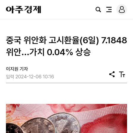
로
아
그
검
전
주
인
색
체
경
메
제
뉴
중국 위안화 고시환율(6일) 7.1848
위안...가치 0.04% 상승
이지원 기자
공
텍
입력 2024-12-06 10:16
유
스
트
크
기