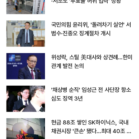
·서초도 '투표율 허위 입력' 정황
국민의힘 윤리위, '돌려차기 실언' 서
범수·진종오 징계절차 개시
위성락, 스틸 美대사와 상견례…한미
관계 발전 논의
'채상병 순직' 임성근 전 사단장 항소
심도 징역 3년
현금 88조 쌓인 SK하이닉스, 국내
채권시장 '큰손' 됐다…최대 40조 투