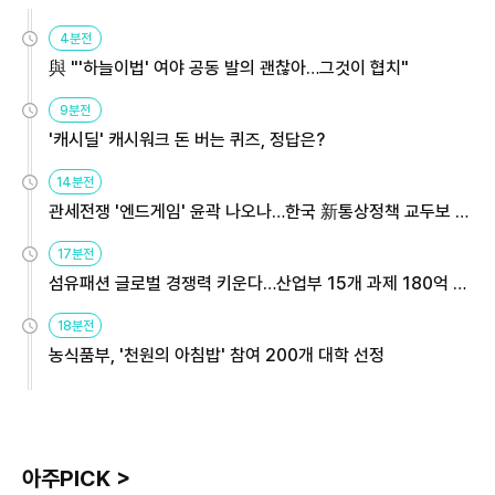
4분전
與 "'하늘이법' 여야 공동 발의 괜찮아…그것이 협치"
9분전
'캐시딜' 캐시워크 돈 버는 퀴즈, 정답은?
14분전
관세전쟁 '엔드게임' 윤곽 나오나…한국 新통상정책 교두보 활
용해야
17분전
섬유패션 글로벌 경쟁력 키운다…산업부 15개 과제 180억 지
원
18분전
농식품부, '천원의 아침밥' 참여 200개 대학 선정
아주PICK >