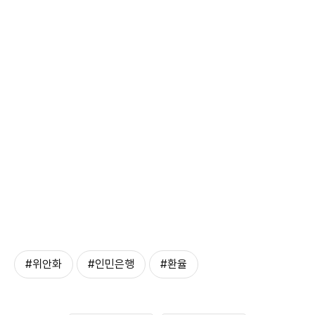
#위안화
#인민은행
#환율