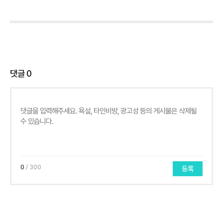
댓글
0
0
/ 300
등록