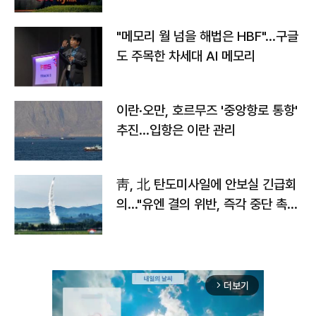
자
"메모리 월 넘을 해법은 HBF"…구글
도 주목한 차세대 AI 메모리
이란·오만, 호르무즈 '중앙항로 통항'
추진…입항은 이란 관리
靑, 北 탄도미사일에 안보실 긴급회
의…"유엔 결의 위반, 즉각 중단 촉
구"
더보기
arrow_forward_ios