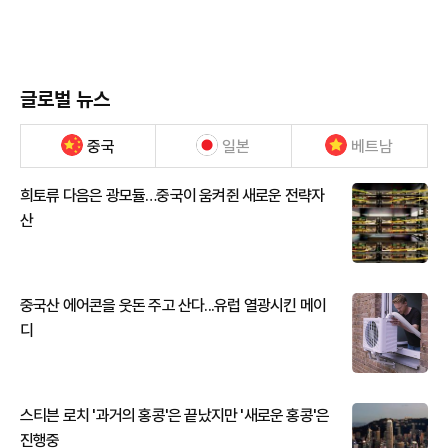
글로벌 뉴스
중국
일본
베트남
희토류 다음은 광모듈…중국이 움켜쥔 새로운 전략자
산
중국산 에어콘을 웃돈 주고 산다...유럽 열광시킨 메이
디
스티븐 로치 '과거의 홍콩'은 끝났지만 '새로운 홍콩'은
진행중