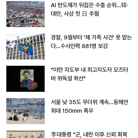
AI 반도체가 뒤집은 수출 순위…韓·
대만, 사상 첫 日 추월
경찰, 9월부터 '제 가족 사건' 못 맡는
다…수사인력 881명 보강
"이란 지도부 내 최고지도자 모즈타
바 위독설 확산"
서울 낮 35도 무더위 계속…동해안
최대 150㎜ 폭우
李대통령 "군, 내란 이후 신뢰 회복