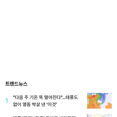
트렌드뉴스
"다음 주 기온 뚝 떨어진다"…태풍도
1
없이 열돔 박살 낸 '이것'