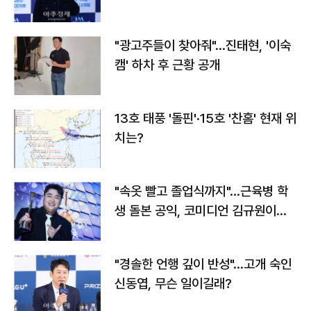
"광고주들이 찾아줘"…진태현, '이숙
캠' 하차 후 근황 공개
13호 태풍 '돌핀'·15호 '찬홈' 현재 위
치는?
"속옷 빨고 졸업식까지"…근육병 학
생 돌본 공익, 코미디언 김규원이었
다
"경솔한 언행 깊이 반성"…고개 숙인
신동엽, 무슨 일이길래?