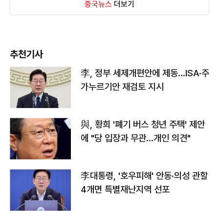
중국뉴스
더보기
추천기사
李, 정부 세제개편안에 제동…ISA·주
가누르기안 재검토 지시
與, 황희 '폐기 버스 청년 주택' 제안
에 "당 입장과 무관…개인 의견"
李대통령, '호우피해' 안동·의성 관할
4개면 특별재난지역 선포