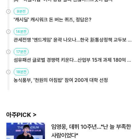
9분전
'캐시딜' 캐시워크 돈 버는 퀴즈, 정답은?
14분전
관세전쟁 '엔드게임' 윤곽 나오나…한국 新통상정책 교두보 활
용해야
17분전
섬유패션 글로벌 경쟁력 키운다…산업부 15개 과제 180억 지
원
18분전
농식품부, '천원의 아침밥' 참여 200개 대학 선정
아주PICK >
임영웅, 데뷔 10주년…"난 늘 부족한
사람이었다"