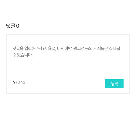
댓글
0
0
/ 300
등록