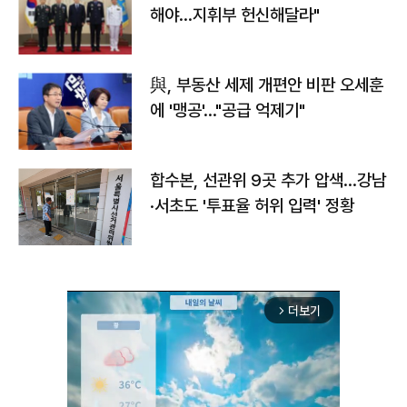
해야…지휘부 헌신해달라"
與, 부동산 세제 개편안 비판 오세훈
에 '맹공'…"공급 억제기"
합수본, 선관위 9곳 추가 압색…강남
·서초도 '투표율 허위 입력' 정황
더보기
arrow_forward_ios