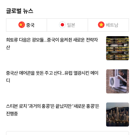
글로벌 뉴스
중국
일본
베트남
희토류 다음은 광모듈…중국이 움켜쥔 새로운 전략자
산
중국산 에어콘을 웃돈 주고 산다...유럽 열광시킨 메이
디
스티븐 로치 '과거의 홍콩'은 끝났지만 '새로운 홍콩'은
진행중