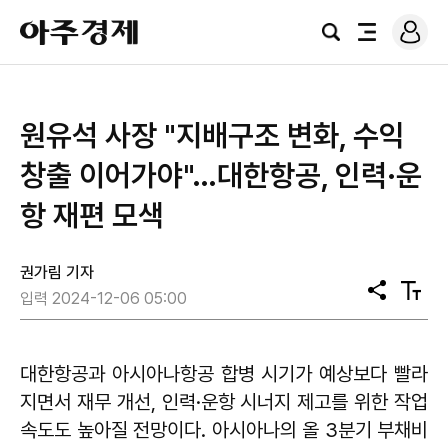
로
아
그
검
전
주
인
색
체
경
메
제
뉴
원유석 사장 "지배구조 변화, 수익
창출 이어가야"…대한항공, 인력·운
항 재편 모색
권가림 기자
공
텍
입력 2024-12-06 05:00
유
스
트
크
기
대한항공과 아시아나항공 합병 시기가 예상보다 빨라
지면서 재무 개선, 인력·운항 시너지 제고를 위한 작업
속도도 높아질 전망이다. 아시아나의 올 3분기 부채비