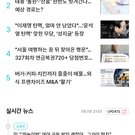
태풍 '돌핀'·'찬홈' 한반도 빗겨간다…
2
예상 경로는?
"이재명 탄핵, 얼마 안 남았다"...'윤석
3
열 탄핵' 맞힌 무당, '성지글' 등장
"서울 여행하는 꿈 뒤 찾아온 행운"…
4
327회차 연금복권720+ 당첨번호조
회 주목
버거·커피·치킨까지 줄줄이 매물…외
5
식 프랜차이즈 M&A '활기'
실시간 뉴스
08.08 21:03
UPDATE
4분전
與 "'하늘이법' 여야 공동 발의 괜찮아…그것이 협치"