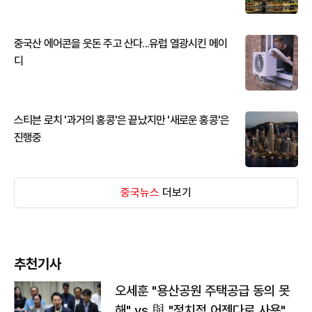
중국산 에어콘을 웃돈 주고 산다...유럽 열광시킨 메이
디
스티븐 로치 '과거의 홍콩'은 끝났지만 '새로운 홍콩'은
진행중
중국뉴스
더보기
추천기사
오세훈 "용산공원 주택공급 동의 못
해" vs 與 "정치적 어젠다로 사용"