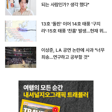
되는 사람인가? 생각 했다"
13호 '돌핀' 이어 14호 태풍 '구지
라'·15호 태풍 '찬홈' 발생…현재 위
치와 이동경로는?
이상준, LA 공연 논란에 사과 "너무
죄송…연구하고 공부할 것"