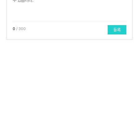
0
/ 300
등록