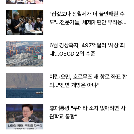
"집값보다 전월세가 더 불안해질 수
도"…전문가들, 세제개편안 부작용
우려
6월 경상흑자, 497억달러 '사상 최
대'…OECD 2위 수준
이란·오만, 호르무즈 새 항로 좌표 합
의…"전면 개방은 아냐"
李대통령 "쿠데타 소지 없애려면 사
관학교 통합"