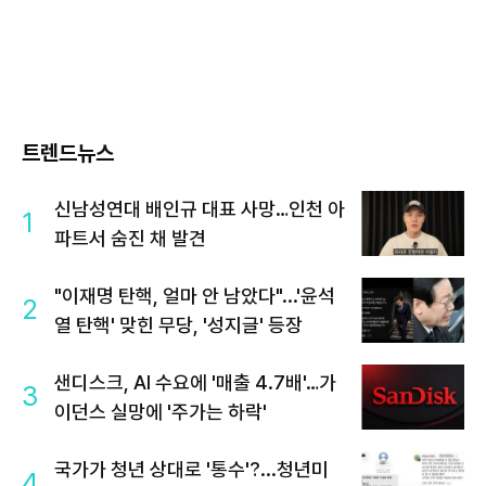
트렌드뉴스
신남성연대 배인규 대표 사망…인천 아
1
파트서 숨진 채 발견
"이재명 탄핵, 얼마 안 남았다"...'윤석
2
열 탄핵' 맞힌 무당, '성지글' 등장
샌디스크, AI 수요에 '매출 4.7배'…가
3
이던스 실망에 '주가는 하락'
국가가 청년 상대로 '통수'?...청년미
4