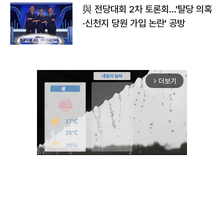
與 전당대회 2차 토론회…'탈당 의혹
·신천지 당원 가입 논란' 공방
더보기
arrow_forward_ios
Unmute