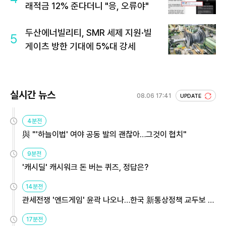
래적금 12% 준다더니 "응, 오류야"
두산에너빌리티, SMR 세제 지원·빌
5
게이츠 방한 기대에 5%대 강세
실시간 뉴스
08.06 17:41
UPDATE
4분전
與 "'하늘이법' 여야 공동 발의 괜찮아…그것이 협치"
9분전
'캐시딜' 캐시워크 돈 버는 퀴즈, 정답은?
14분전
관세전쟁 '엔드게임' 윤곽 나오나…한국 新통상정책 교두보 활
용해야
17분전