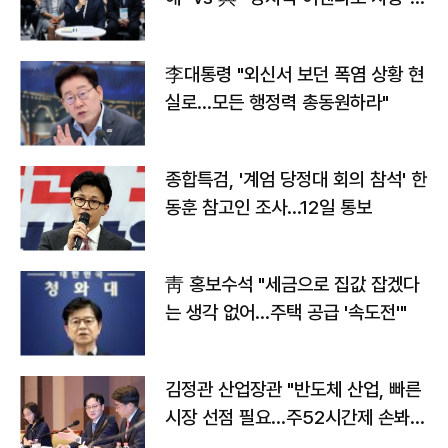
맞불
李대통령 "외신서 보던 폭염 상황 현
실로…모든 행정력 총동원하라"
종합특검, '계엄 당정대 회의 참석' 한
동훈 참고인 조사...12일 통보
靑 홍보수석 "세금으로 집값 잡겠다
는 생각 없어…주택 공급 '속도전'"
김정관 산업장관 "반도체 산업, 빠른
시장 선점 필요…주52시간제 손봐
야"