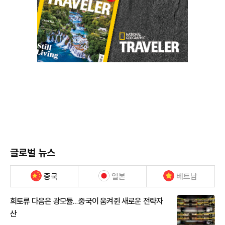
글로벌 뉴스
중국
일본
베트남
희토류 다음은 광모듈…중국이 움켜쥔 새로운 전략자
산