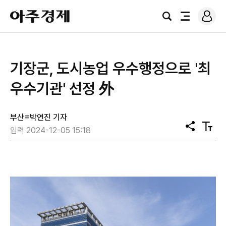
로
아
그
검
전
주
인
색
체
경
메
제
뉴
기장군, 도시농업 우수행정으로 '최
우수기관' 선정 外
부산=박연진 기자
공
텍
입력 2024-12-05 15:18
유
스
트
크
기