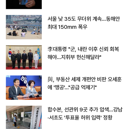
서울 낮 35도 무더위 계속…동해안
최대 150㎜ 폭우
李대통령 "군, 내란 이후 신뢰 회복
해야…지휘부 헌신해달라"
與, 부동산 세제 개편안 비판 오세훈
에 '맹공'…"공급 억제기"
합수본, 선관위 9곳 추가 압색…강남
·서초도 '투표율 허위 입력' 정황