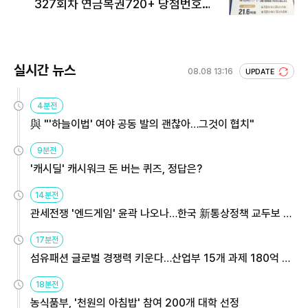
327회차 연금복권720+ 당첨번호조
회 주목
실시간 뉴스
08.08 13:16
UPDATE
4분전
與 "'하늘이법' 여야 공동 발의 괜찮아…그것이 협치"
9분전
'캐시딜' 캐시워크 돈 버는 퀴즈, 정답은?
14분전
관세전쟁 '엔드게임' 윤곽 나오나…한국 新통상정책 교두보 활
용해야
17분전
섬유패션 글로벌 경쟁력 키운다…산업부 15개 과제 180억 지
원
18분전
농식품부, '천원의 아침밥' 참여 200개 대학 선정