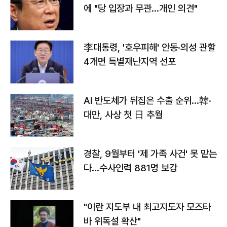
에 "당 입장과 무관…개인 의견"
李대통령, '호우피해' 안동·의성 관할
4개면 특별재난지역 선포
AI 반도체가 뒤집은 수출 순위…韓·
대만, 사상 첫 日 추월
경찰, 9월부터 '제 가족 사건' 못 맡는
다…수사인력 881명 보강
"이란 지도부 내 최고지도자 모즈타
바 위독설 확산"