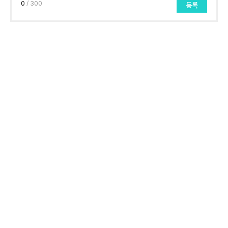
0
/ 300
등록