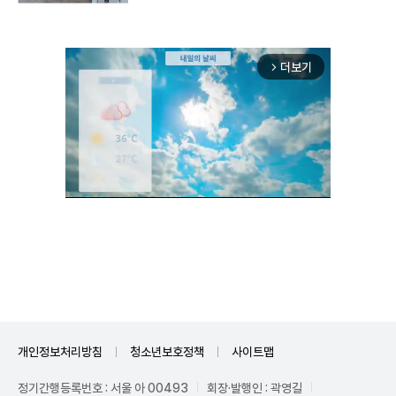
더보기
arrow_forward_ios
Unmute
개인정보처리방침
청소년보호정책
사이트맵
정기간행등록번호 : 서울 아 00493
회장·발행인 : 곽영길