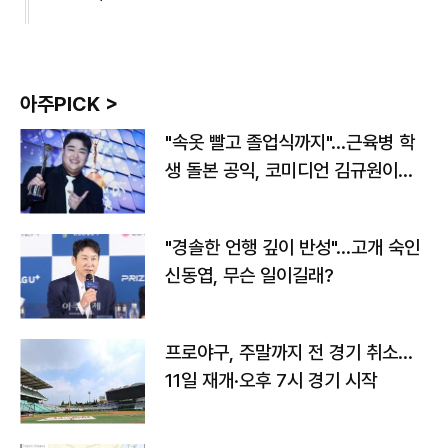
아주PICK >
"속옷 빨고 졸업식까지"…근육병 학
생 돌본 공익, 코미디언 김규원이었
다
"경솔한 언행 깊이 반성"…고개 숙인
신동엽, 무슨 일이길래?
프로야구, 주말까지 전 경기 취소…
11일 재개·오후 7시 경기 시작