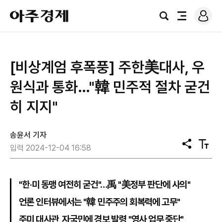
로
아
그
검
전
주
인
색
체
경
메
제
뉴
[비상계엄 후폭풍] 주한美대사, 우
원식과 통화…"韓 민주적 절차 굳건
히 지지"
송윤서 기자
공
텍
입력 2024-12-04 16:58
유
스
트
크
기
"한·미 동맹 여전히 굳건"…禹 "美정부 판단에 사의"
언론 인터뷰에서는 "韓 민주주의 회복력에 고무"
주미 대사관, 자국민에 경보 발령 "영사 업무 중단"