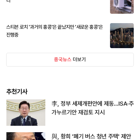
디
스티븐 로치 '과거의 홍콩'은 끝났지만 '새로운 홍콩'은
진행중
중국뉴스
더보기
추천기사
李, 정부 세제개편안에 제동…ISA·주
가누르기안 재검토 지시
與, 황희 '폐기 버스 청년 주택' 제안