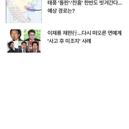
태풍 '돌핀'·'찬홈' 한반도 빗겨간다…
예상 경로는?
이재룡 재판行…다시 떠오른 연예계
'사고 후 미조치' 사례