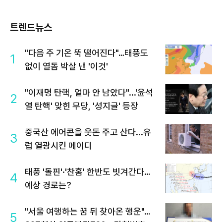
트렌드뉴스
"다음 주 기온 뚝 떨어진다"…태풍도
1
없이 열돔 박살 낸 '이것'
"이재명 탄핵, 얼마 안 남았다"...'윤석
2
열 탄핵' 맞힌 무당, '성지글' 등장
중국산 에어콘을 웃돈 주고 산다...유
3
럽 열광시킨 메이디
태풍 '돌핀'·'찬홈' 한반도 빗겨간다…
4
예상 경로는?
"서울 여행하는 꿈 뒤 찾아온 행운"…
5