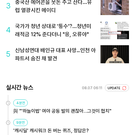
중국산 에어콘을 웃돈 주고 산다...유
3
럽 열광시킨 메이디
국가가 청년 상대로 '통수'?...청년미
4
래적금 12% 준다더니 "응, 오류야"
신남성연대 배인규 대표 사망…인천 아
5
파트서 숨진 채 발견
실시간 뉴스
08.07 06:11
UPDATE
4분전
與 "'하늘이법' 여야 공동 발의 괜찮아…그것이 협치"
9분전
'캐시딜' 캐시워크 돈 버는 퀴즈, 정답은?