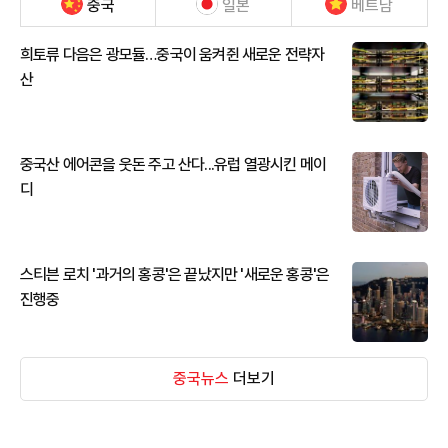
중국
일본
베트남
희토류 다음은 광모듈…중국이 움켜쥔 새로운 전략자
산
중국산 에어콘을 웃돈 주고 산다...유럽 열광시킨 메이
디
스티븐 로치 '과거의 홍콩'은 끝났지만 '새로운 홍콩'은
진행중
중국뉴스
더보기