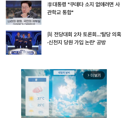
李대통령 "쿠데타 소지 없애려면 사
관학교 통합"
與 전당대회 2차 토론회…'탈당 의혹
·신천지 당원 가입 논란' 공방
더보기
arrow_forward_ios