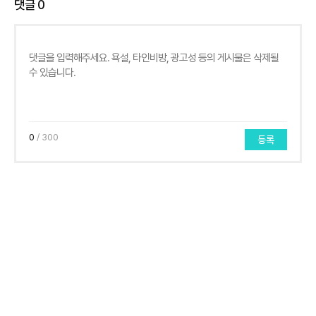
댓글
0
0
/ 300
등록