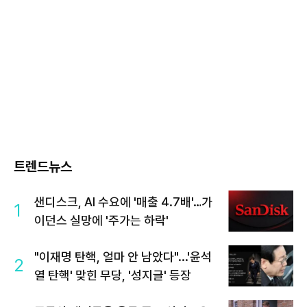
트렌드뉴스
샌디스크, AI 수요에 '매출 4.7배'…가
1
이던스 실망에 '주가는 하락'
"이재명 탄핵, 얼마 안 남았다"...'윤석
2
열 탄핵' 맞힌 무당, '성지글' 등장