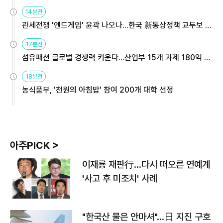
14분전
관세전쟁 '엔드게임' 윤곽 나오나…한국 新통상정책 교두보 활
용해야
17분전
섬유패션 글로벌 경쟁력 키운다…산업부 15개 과제 180억 지
원
18분전
농식품부, '천원의 아침밥' 참여 200개 대학 선정
아주PICK >
이재룡 재판行…다시 떠오른 연예계
'사고 후 미조치' 사례
"한국산 물은 안마셔"…日 지진 구호