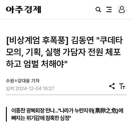
로
아
그
검
전
주
인
색
체
경
메
제
뉴
[비상계엄 후폭풍] 김동연 "쿠데타
모의, 기획, 실행 가담자 전원 체포
하고 엄벌 처해야"
수원=강대웅 기자
공
텍
입력 2024-12-04 16:27
유
스
트
크
기
이종찬 광복회장 만나..."나라가 누란지위(累卵之危)에
빠지는 위기감에 참혹한 심정"