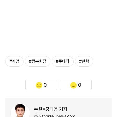
#계엄
#광복회장
#쿠데타
#탄핵
0
0
수원=강대웅 기자
dwkang@ajunews.com