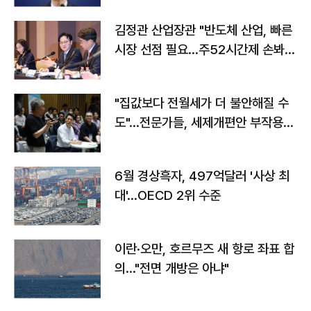
김정관 산업장관 "반도체 산업, 빠른
시장 선점 필요…주52시간제 손봐
야"
"집값보다 전월세가 더 불안해질 수
도"…전문가들, 세제개편안 부작용
우려
6월 경상흑자, 497억달러 '사상 최
대'…OECD 2위 수준
이란·오만, 호르무즈 새 항로 좌표 합
의…"전면 개방은 아냐"