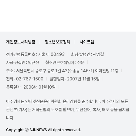
Unmute
개인정보처리방침
청소년보호정책
사이트맵
정기간행등록번호 : 서울 아 00493
회장·발행인 : 곽영길
사장·편집인 : 임규진
청소년보호책임자 : 전운
주소 : 서울특별시 종로구 종로 1길 42(수송동 146-1) 이마빌딩 11층
전화 : 02-767-1500
발행일자 : 2007년 11월 15일
등록일자 : 2008년 01월10일
아주경제는 인터넷신문윤리위원회 윤리강령을 준수합니다. 아주경제의 모든
콘텐츠(기사)는 저작권법의 보호를 받으며, 무단전재, 복사, 배포 등을 금지합
니다.
Copyright ⓒ AJUNEWS All rights reserved.