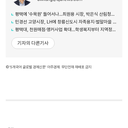
평택에 '수목원' 들어서나...최원용 시장, 박은식 산림청장에게 국유지 활용 건의
민경선 고양시장, LH에 창릉신도시 자족용지·벌말마을 편입 협조 요청
평택대, 천원매점·앵커사업 확대...학생복지부터 지역정주까지 연결
기자의 다른기사
©'5개국어 글로벌 경제신문' 아주경제. 무단전재·재배포 금지