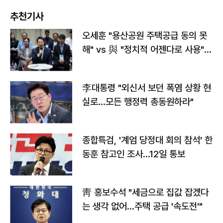
추천기사
오세훈 "용산공원 주택공급 동의 못
해" vs 與 "정치적 어젠다로 사용"
맞불
李대통령 "외신서 보던 폭염 상황 현
실로…모든 행정력 총동원하라"
종합특검, '계엄 당정대 회의 참석' 한
동훈 참고인 조사...12일 통보
靑 홍보수석 "세금으로 집값 잡겠다
는 생각 없어…주택 공급 '속도전'"