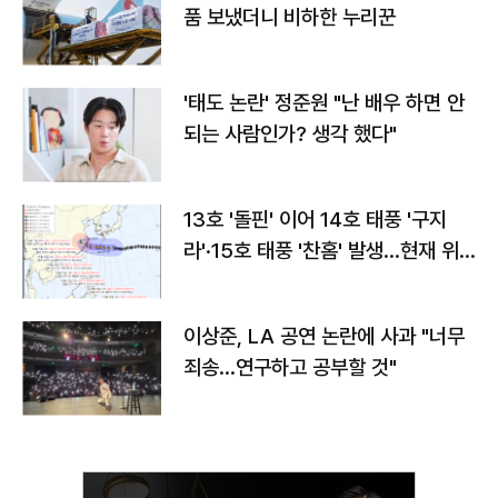
품 보냈더니 비하한 누리꾼
'태도 논란' 정준원 "난 배우 하면 안
되는 사람인가? 생각 했다"
13호 '돌핀' 이어 14호 태풍 '구지
라'·15호 태풍 '찬홈' 발생…현재 위
치와 이동경로는?
이상준, LA 공연 논란에 사과 "너무
죄송…연구하고 공부할 것"