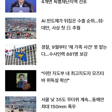
4개면 특별재난지역 선포
AI 반도체가 뒤집은 수출 순위…韓·
대만, 사상 첫 日 추월
경찰, 9월부터 '제 가족 사건' 못 맡는
다…수사인력 881명 보강
"이란 지도부 내 최고지도자 모즈타
바 위독설 확산"
서울 낮 35도 무더위 계속…동해안
최대 150㎜ 폭우