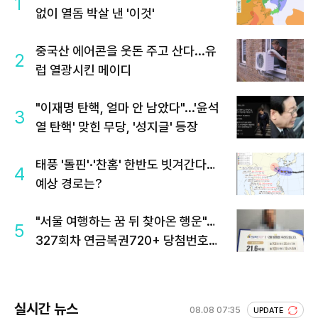
1
없이 열돔 박살 낸 '이것'
중국산 에어콘을 웃돈 주고 산다...유
2
럽 열광시킨 메이디
"이재명 탄핵, 얼마 안 남았다"...'윤석
3
열 탄핵' 맞힌 무당, '성지글' 등장
태풍 '돌핀'·'찬홈' 한반도 빗겨간다…
4
예상 경로는?
"서울 여행하는 꿈 뒤 찾아온 행운"…
5
327회차 연금복권720+ 당첨번호조
회 주목
실시간 뉴스
08.08 07:35
UPDATE