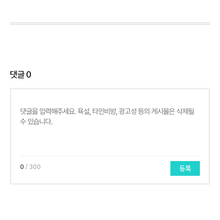
댓글
0
0
/ 300
등록