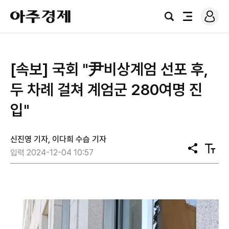
로
아
그
검
전
주
인
색
체
경
메
제
뉴
[속보] 국회 "尹비상계엄 선포 후,
두 차례 걸쳐 계엄군 280여명 진
입"
신진영 기자, 이다희 수습 기자
공
텍
입력 2024-12-04 10:57
유
스
트
크
기