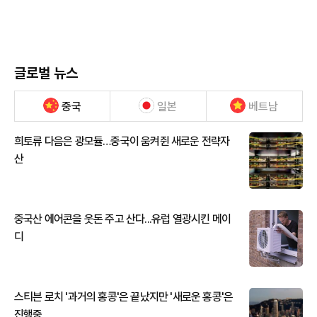
글로벌 뉴스
중국
일본
베트남
희토류 다음은 광모듈…중국이 움켜쥔 새로운 전략자
산
중국산 에어콘을 웃돈 주고 산다...유럽 열광시킨 메이
디
스티븐 로치 '과거의 홍콩'은 끝났지만 '새로운 홍콩'은
진행중