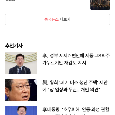
중국뉴스
더보기
추천기사
李, 정부 세제개편안에 제동…ISA·주
가누르기안 재검토 지시
與, 황희 '폐기 버스 청년 주택' 제안
에 "당 입장과 무관…개인 의견"
李대통령, '호우피해' 안동·의성 관할