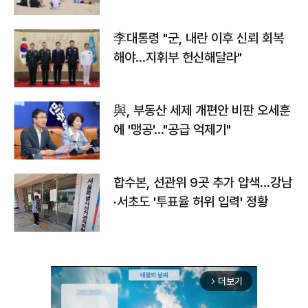
李대통령 "군, 내란 이후 신뢰 회복
해야…지휘부 헌신해달라"
與, 부동산 세제 개편안 비판 오세훈
에 '맹공'…"공급 억제기"
합수본, 선관위 9곳 추가 압색…강남
·서초도 '투표율 허위 입력' 정황
더보기
arrow_forward_ios