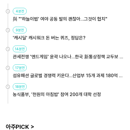
4분전
與 "'하늘이법' 여야 공동 발의 괜찮아…그것이 협치"
9분전
'캐시딜' 캐시워크 돈 버는 퀴즈, 정답은?
14분전
관세전쟁 '엔드게임' 윤곽 나오나…한국 新통상정책 교두보 활
용해야
17분전
섬유패션 글로벌 경쟁력 키운다…산업부 15개 과제 180억 지
원
18분전
농식품부, '천원의 아침밥' 참여 200개 대학 선정
아주PICK >