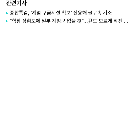
관련기사
종합특검, '계엄 구금시설 확보' 신용해 불구속 기소
"합참 상황도에 일부 계엄군 없을 것"…尹도 모르게 작전 실행됐나