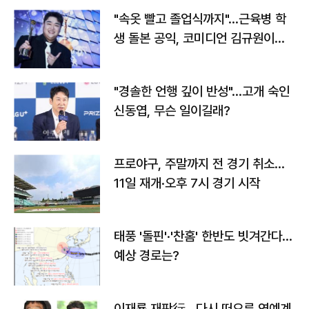
"속옷 빨고 졸업식까지"…근육병 학
생 돌본 공익, 코미디언 김규원이었
다
"경솔한 언행 깊이 반성"…고개 숙인
신동엽, 무슨 일이길래?
프로야구, 주말까지 전 경기 취소…
11일 재개·오후 7시 경기 시작
태풍 '돌핀'·'찬홈' 한반도 빗겨간다…
예상 경로는?
이재룡 재판行…다시 떠오른 연예계