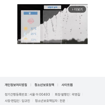
더보기
arrow_forward_ios
Mute
개인정보처리방침
청소년보호정책
사이트맵
정기간행등록번호 : 서울 아 00493
회장·발행인 : 곽영길
사장·편집인 : 임규진
청소년보호책임자 : 전운