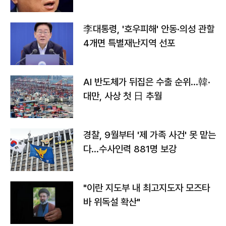
李대통령, '호우피해' 안동·의성 관할
4개면 특별재난지역 선포
AI 반도체가 뒤집은 수출 순위…韓·
대만, 사상 첫 日 추월
경찰, 9월부터 '제 가족 사건' 못 맡는
다…수사인력 881명 보강
"이란 지도부 내 최고지도자 모즈타
바 위독설 확산"