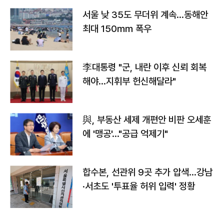
서울 낮 35도 무더위 계속…동해안
최대 150㎜ 폭우
李대통령 "군, 내란 이후 신뢰 회복
해야…지휘부 헌신해달라"
與, 부동산 세제 개편안 비판 오세훈
에 '맹공'…"공급 억제기"
합수본, 선관위 9곳 추가 압색…강남
·서초도 '투표율 허위 입력' 정황