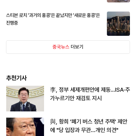
스티븐 로치 '과거의 홍콩'은 끝났지만 '새로운 홍콩'은
진행중
중국뉴스
더보기
추천기사
李, 정부 세제개편안에 제동…ISA·주
가누르기안 재검토 지시
與, 황희 '폐기 버스 청년 주택' 제안
에 "당 입장과 무관…개인 의견"