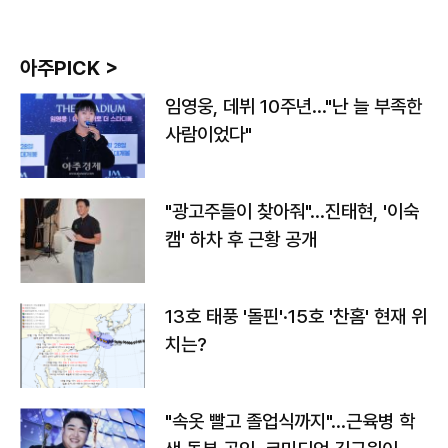
아주PICK >
임영웅, 데뷔 10주년…"난 늘 부족한
사람이었다"
"광고주들이 찾아줘"…진태현, '이숙
캠' 하차 후 근황 공개
13호 태풍 '돌핀'·15호 '찬홈' 현재 위
치는?
"속옷 빨고 졸업식까지"…근육병 학