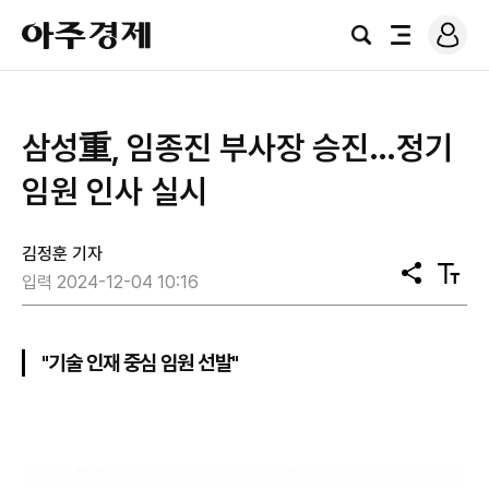
로
아
그
검
전
주
인
색
체
경
메
제
뉴
삼성重, 임종진 부사장 승진…정기
임원 인사 실시
김정훈 기자
공
텍
입력 2024-12-04 10:16
유
스
트
크
기
"기술 인재 중심 임원 선발"