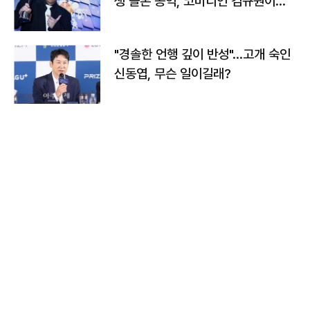
생 돌본 공익, 코미디언 김규원이었
다
"경솔한 언행 깊이 반성"…고개 숙인
신동엽, 무슨 일이길래?