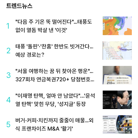
트렌드뉴스
"다음 주 기온 뚝 떨어진다"…태풍도
1
없이 열돔 박살 낸 '이것'
태풍 '돌핀'·'찬홈' 한반도 빗겨간다…
2
예상 경로는?
"서울 여행하는 꿈 뒤 찾아온 행운"…
3
327회차 연금복권720+ 당첨번호조
회 주목
"이재명 탄핵, 얼마 안 남았다"...'윤석
4
열 탄핵' 맞힌 무당, '성지글' 등장
버거·커피·치킨까지 줄줄이 매물…외
5
식 프랜차이즈 M&A '활기'