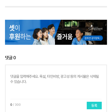
댓글
0
0
/ 300
등록