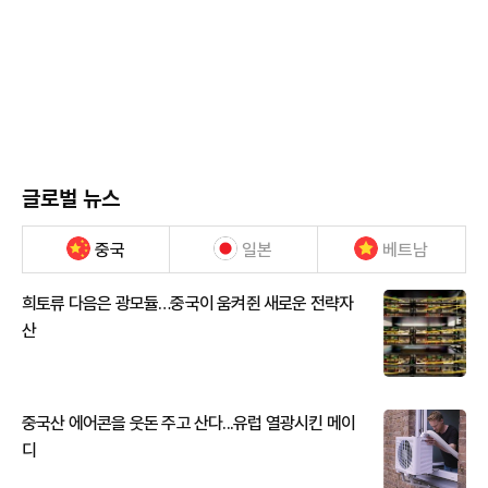
글로벌 뉴스
중국
일본
베트남
희토류 다음은 광모듈…중국이 움켜쥔 새로운 전략자
산
중국산 에어콘을 웃돈 주고 산다...유럽 열광시킨 메이
디