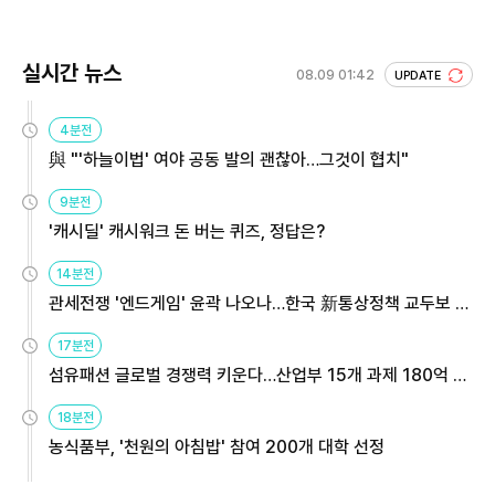
실시간 뉴스
08.09 01:42
UPDATE
4분전
與 "'하늘이법' 여야 공동 발의 괜찮아…그것이 협치"
9분전
'캐시딜' 캐시워크 돈 버는 퀴즈, 정답은?
14분전
관세전쟁 '엔드게임' 윤곽 나오나…한국 新통상정책 교두보 활
용해야
17분전
섬유패션 글로벌 경쟁력 키운다…산업부 15개 과제 180억 지
원
18분전
농식품부, '천원의 아침밥' 참여 200개 대학 선정