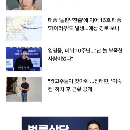
태풍 '돌핀'·'찬홈'에 이어 16호 태풍
'페이러우'도 발생…예상 경로 보니
임영웅, 데뷔 10주년…"난 늘 부족한
사람이었다"
"광고주들이 찾아줘"…진태현, '이숙
캠' 하차 후 근황 공개