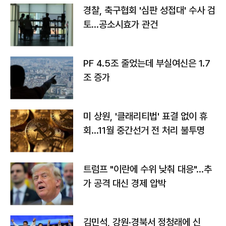
경찰, 축구협회 '심판 성접대' 수사 검
토…공소시효가 관건
PF 4.5조 줄었는데 부실여신은 1.7
조 증가
미 상원, '클래리티법' 표결 없이 휴
회…11월 중간선거 전 처리 불투명
트럼프 "이란에 수위 낮춰 대응"…추
가 공격 대신 경제 압박
김민석, 강원·경북서 정청래에 신