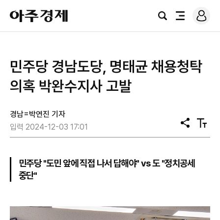
로
아
그
검
전
주
인
색
체
경
메
제
뉴
민주당 경남도당, 명태균 채용청탁
의혹 박완수지사 고발
경남=박연진 기자
공
텍
입력 2024-12-03 17:01
유
스
트
크
기
민주당 "도민 앞에 직접 나서 답해야" vs 도 "정치공세
중단"