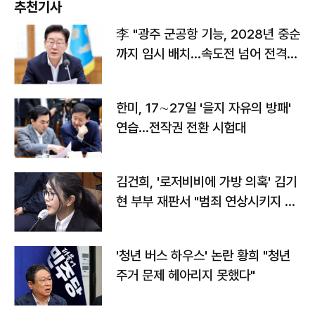
추천기사
李 "광주 군공항 기능, 2028년 중순
까지 임시 배치…속도전 넘어 전격
전"
한미, 17∼27일 '을지 자유의 방패'
연습…전작권 전환 시험대
김건희, '로저비비에 가방 의혹' 김기
현 부부 재판서 "범죄 연상시키지 말
라"
'청년 버스 하우스' 논란 황희 "청년
주거 문제 헤아리지 못했다"