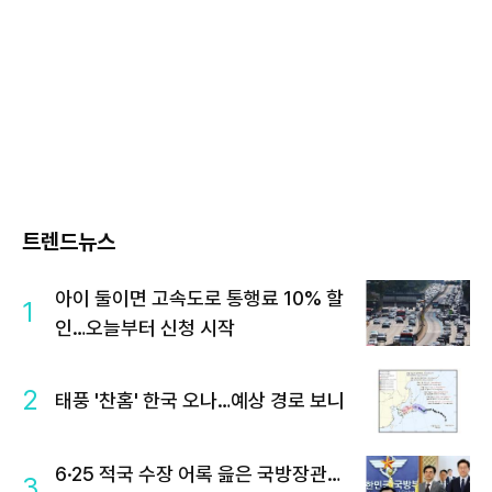
트렌드뉴스
아이 둘이면 고속도로 통행료 10% 할
1
인…오늘부터 신청 시작
2
태풍 '찬홈' 한국 오나…예상 경로 보니
6·25 적국 수장 어록 읊은 국방장관…
3