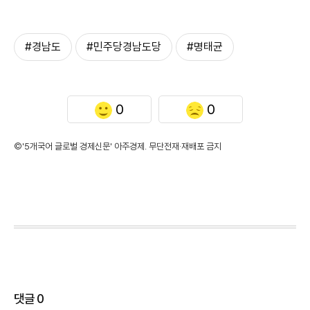
#경남도
#민주당경남도당
#명태균
0
0
©'5개국어 글로벌 경제신문' 아주경제. 무단전재·재배포 금지
댓글
0