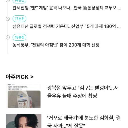
14분전
관세전쟁 '엔드게임' 윤곽 나오나…한국 新통상정책 교두보 활
용해야
17분전
섬유패션 글로벌 경쟁력 키운다…산업부 15개 과제 180억 지
원
18분전
농식품부, '천원의 아침밥' 참여 200개 대학 선정
아주PICK >
광복절 앞두고 "김구는 빨갱이"…서
울우유 불매 주장에 황당
'거꾸로 태극기'에 분노한 김희철, 결
국 사과…"제 잘못"