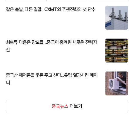
같은 출발, 다른 결말...CXMT와 푸젠진화의 첫 단추
희토류 다음은 광모듈…중국이 움켜쥔 새로운 전략자
산
중국산 에어콘을 웃돈 주고 산다...유럽 열광시킨 메이
디
중국뉴스
더보기