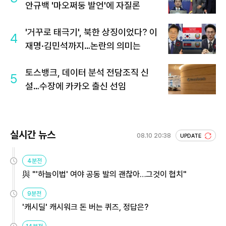
안규백 '마오쩌둥 발언'에 자질론
'거꾸로 태극기', 북한 상징이었다? 이
4
재명·김민석까지…논란의 의미는
토스뱅크, 데이터 분석 전담조직 신
5
설…수장에 카카오 출신 선임
실시간 뉴스
08.10 20:38
UPDATE
4분전
與 "'하늘이법' 여야 공동 발의 괜찮아…그것이 협치"
9분전
'캐시딜' 캐시워크 돈 버는 퀴즈, 정답은?