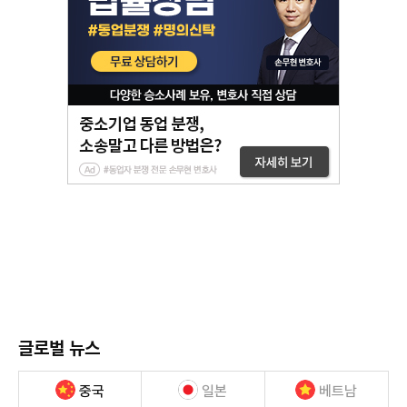
글로벌 뉴스
중국
일본
베트남