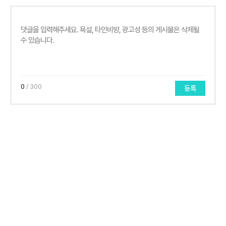
0
/ 300
등록