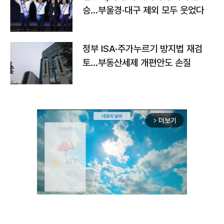
승…부울경·대구 제외 모두 웃었다
정부 ISA·주가누르기 방지법 재검
토…부동산세제 개편안도 손질
더보기
arrow_forward_ios
Unmute