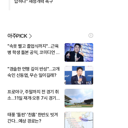
납하나" 재정개혁 촉구
아주PICK
"속옷 빨고 졸업식까지"…근육
병 학생 돌본 공익, 코미디언 김
규원이었다
"경솔한 언행 깊이 반성"…고개
숙인 신동엽, 무슨 일이길래?
프로야구, 주말까지 전 경기 취
소…11일 재개·오후 7시 경기
시작
태풍 '돌핀'·'찬홈' 한반도 빗겨
간다…예상 경로는?