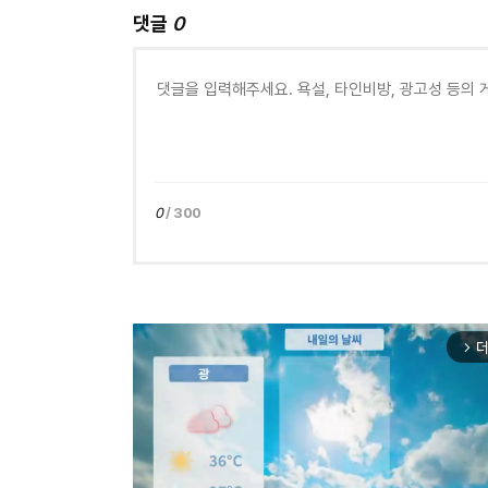
댓글
0
0
/ 300
더
arrow_forward_ios