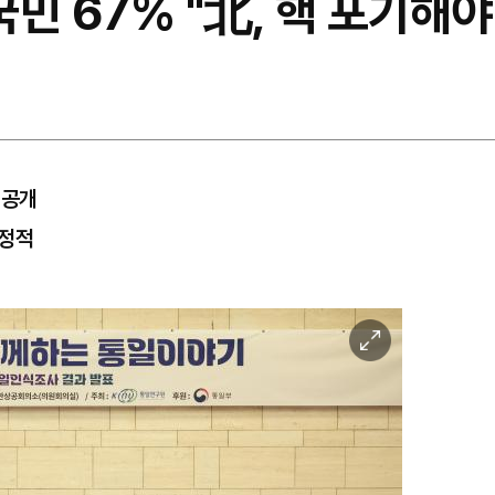
국민 67% "北, 핵 포기해야
 공개
부정적
이
미
지
확
대