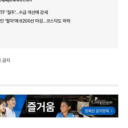
TF '질주'…수급 개선에 강세
국인 '팔자'에 6200선 마감…코스닥도 하락
포 금지