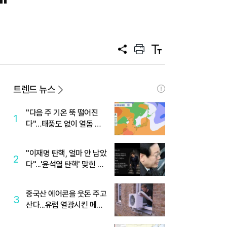
"
공
프
텍
유
린
스
트
트
크
기
트렌드 뉴스
"다음 주 기온 뚝 떨어진
1
다"…태풍도 없이 열돔 박
살 낸 '이것'
"이재명 탄핵, 얼마 안 남았
2
다"...'윤석열 탄핵' 맞힌 무
당, '성지글' 등장
중국산 에어콘을 웃돈 주고
3
산다...유럽 열광시킨 메이
디