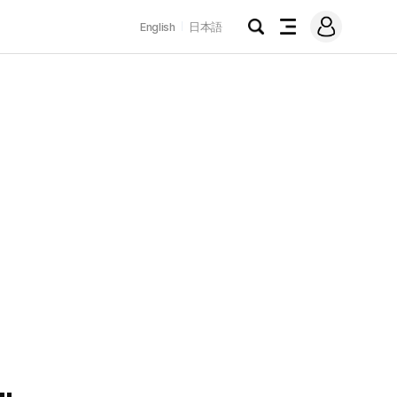
로
English
日本語
그
검
전
인
색
체
메
뉴