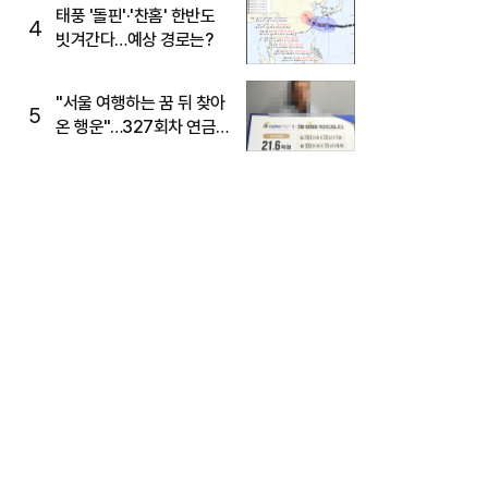
태풍 '돌핀'·'찬홈' 한반도
4
빗겨간다…예상 경로는?
"서울 여행하는 꿈 뒤 찾아
5
온 행운"…327회차 연금
복권720+ 당첨번호조회
주목