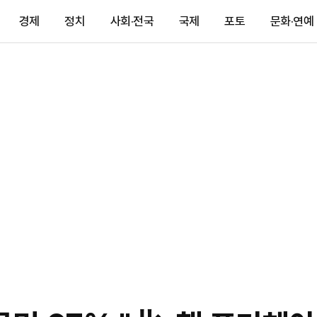
경제
정치
사회·전국
국제
포토
문화·연예