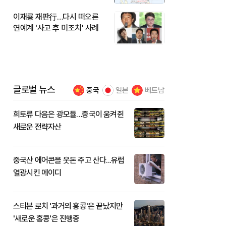
이재룡 재판行…다시 떠오른
연예계 '사고 후 미조치' 사례
글로벌 뉴스
중국
일본
베트남
희토류 다음은 광모듈…중국이 움켜쥔
새로운 전략자산
중국산 에어콘을 웃돈 주고 산다...유럽
열광시킨 메이디
스티븐 로치 '과거의 홍콩'은 끝났지만
'새로운 홍콩'은 진행중