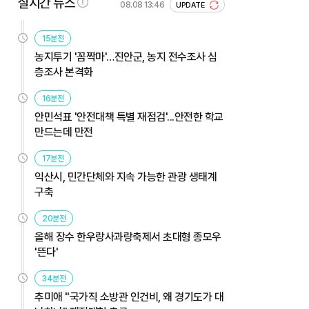
실시간 뉴스
08.08 13:46
UPDATE
15분전
농지투기 '꼼짝마'…진안군, 농지 전수조사 심
층조사 본격화
16분전
안민석표 '안전대책 특별 재점검'...안전한 학교
만드는데 만전
17분전
익산시, 민간단체와 지속 가능한 관광 생태계
구축
20분전
올해 장수 한우랑사과랑축제서 초대형 종모우
'뜬다'
34분전
추미애 "국가직 소방관 인건비, 왜 경기도가 대