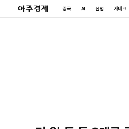
아
중국
AI
산업
재테크
주
경
제