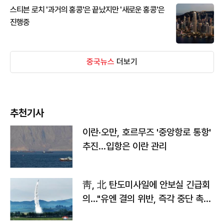
스티븐 로치 '과거의 홍콩'은 끝났지만 '새로운 홍콩'은
진행중
중국뉴스
더보기
추천기사
이란·오만, 호르무즈 '중앙항로 통항'
추진…입항은 이란 관리
靑, 北 탄도미사일에 안보실 긴급회
의…"유엔 결의 위반, 즉각 중단 촉
구"