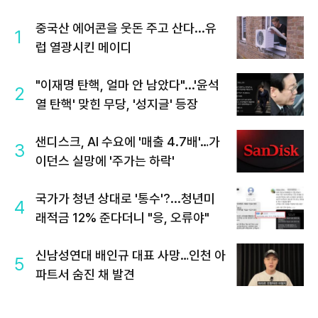
중국산 에어콘을 웃돈 주고 산다...유
1
럽 열광시킨 메이디
"이재명 탄핵, 얼마 안 남았다"...'윤석
2
열 탄핵' 맞힌 무당, '성지글' 등장
샌디스크, AI 수요에 '매출 4.7배'…가
3
이던스 실망에 '주가는 하락'
국가가 청년 상대로 '통수'?...청년미
4
래적금 12% 준다더니 "응, 오류야"
신남성연대 배인규 대표 사망…인천 아
5
파트서 숨진 채 발견