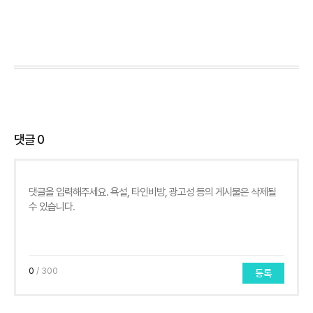
댓글
0
0
/ 300
등록