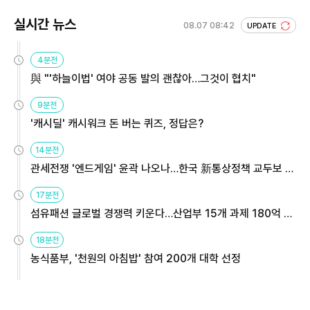
실시간 뉴스
08.07 08:42
UPDATE
4분전
與 "'하늘이법' 여야 공동 발의 괜찮아…그것이 협치"
9분전
'캐시딜' 캐시워크 돈 버는 퀴즈, 정답은?
14분전
관세전쟁 '엔드게임' 윤곽 나오나…한국 新통상정책 교두보 활
용해야
17분전
섬유패션 글로벌 경쟁력 키운다…산업부 15개 과제 180억 지
원
18분전
농식품부, '천원의 아침밥' 참여 200개 대학 선정