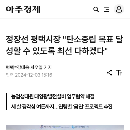
로
아
그
검
전
주
인
색
체
경
메
제
뉴
정장선 평택시장 "탄소중립 목표 달
성할 수 있도록 최선 다하겠다"
평택=강대웅·차우열 기자
공
텍
입력 2024-12-03 15:16
유
스
트
크
기
농업생태원 태양광발전설비 업무협약 체결
세 살 경각심 여든까지…연령별 '금연' 프로젝트 추진