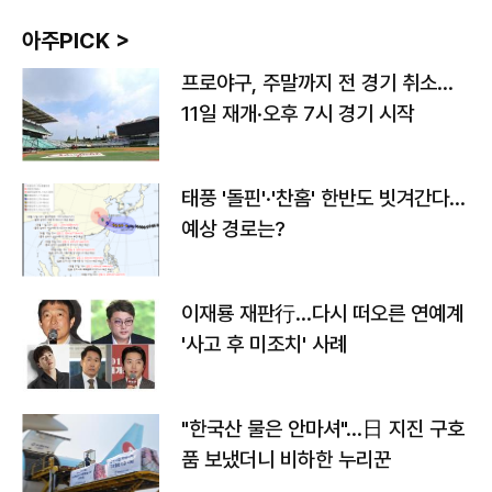
아주PICK >
프로야구, 주말까지 전 경기 취소…
11일 재개·오후 7시 경기 시작
태풍 '돌핀'·'찬홈' 한반도 빗겨간다…
예상 경로는?
이재룡 재판行…다시 떠오른 연예계
'사고 후 미조치' 사례
"한국산 물은 안마셔"…日 지진 구호
품 보냈더니 비하한 누리꾼