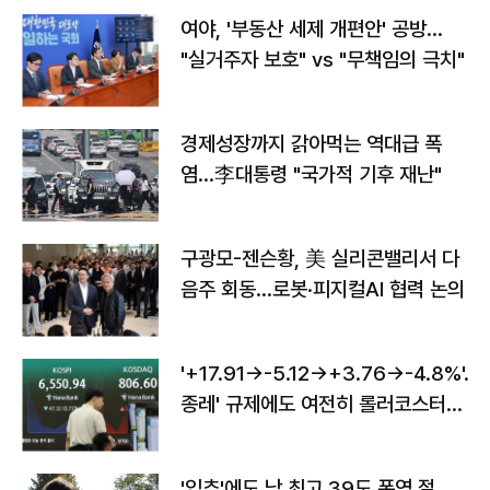
여야, '부동산 세제 개편안' 공방…
"실거주자 보호" vs "무책임의 극치"
경제성장까지 갉아먹는 역대급 폭
염…李대통령 "국가적 기후 재난"
구광모-젠슨황, 美 실리콘밸리서 다
음주 회동…로봇·피지컬AI 협력 논의
'+17.91→-5.12→+3.76→-4.8%'…'
종레' 규제에도 여전히 롤러코스터
타는 코스피
'입추'에도 낮 최고 39도 폭염 절