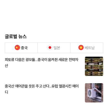
글로벌 뉴스
중국
일본
베트남
희토류 다음은 광모듈…중국이 움켜쥔 새로운 전략자
산
중국산 에어콘을 웃돈 주고 산다...유럽 열광시킨 메이
디