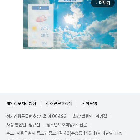
더보기
arrow_forward_ios
Unmute
개인정보처리방침
청소년보호정책
사이트맵
정기간행등록번호 : 서울 아 00493
회장·발행인 : 곽영길
사장·편집인 : 임규진
청소년보호책임자 : 전운
주소 : 서울특별시 종로구 종로 1길 42(수송동 146-1) 이마빌딩 11층