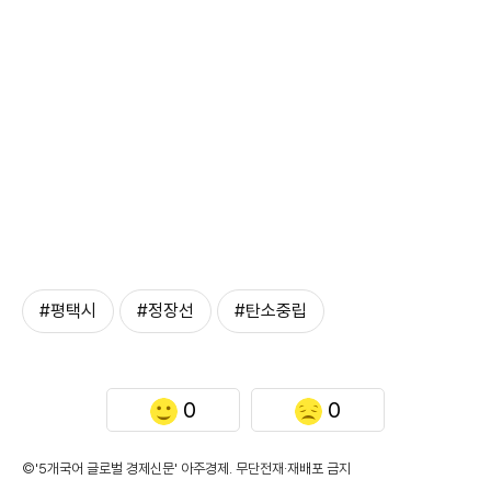
#평택시
#정장선
#탄소중립
0
0
©'5개국어 글로벌 경제신문' 아주경제. 무단전재·재배포 금지