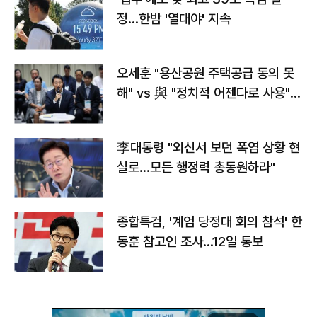
정…한밤 '열대야' 지속
오세훈 "용산공원 주택공급 동의 못
해" vs 與 "정치적 어젠다로 사용"
맞불
李대통령 "외신서 보던 폭염 상황 현
실로…모든 행정력 총동원하라"
종합특검, '계엄 당정대 회의 참석' 한
동훈 참고인 조사...12일 통보