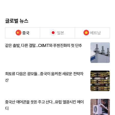
글로벌 뉴스
중국
일본
베트남
같은 출발, 다른 결말...CXMT와 푸젠진화의 첫 단추
희토류 다음은 광모듈…중국이 움켜쥔 새로운 전략자
산
중국산 에어콘을 웃돈 주고 산다...유럽 열광시킨 메이
디