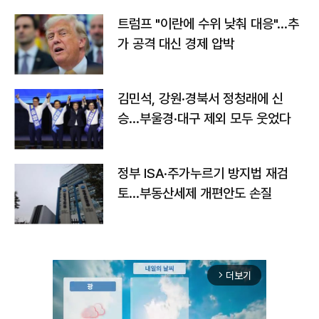
트럼프 "이란에 수위 낮춰 대응"…추
가 공격 대신 경제 압박
김민석, 강원·경북서 정청래에 신
승…부울경·대구 제외 모두 웃었다
정부 ISA·주가누르기 방지법 재검
토…부동산세제 개편안도 손질
더보기
arrow_forward_ios