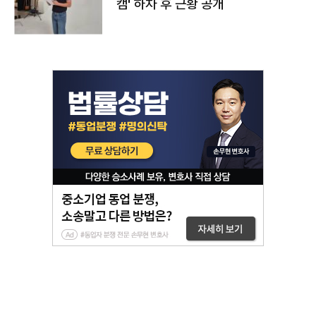
캠' 하차 후 근황 공개