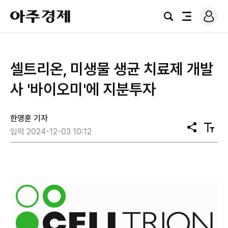
로
아
그
검
전
주
인
색
체
경
메
제
뉴
셀트리온, 미생물 생균 치료제 개발
사 '바이오미'에 지분투자
한영훈 기자
공
텍
입력 2024-12-03 10:12
유
스
트
크
기