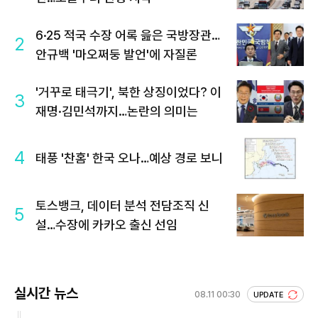
6·25 적국 수장 어록 읊은 국방장관…
2
안규백 '마오쩌둥 발언'에 자질론
'거꾸로 태극기', 북한 상징이었다? 이
3
재명·김민석까지…논란의 의미는
4
태풍 '찬홈' 한국 오나…예상 경로 보니
토스뱅크, 데이터 분석 전담조직 신
5
설…수장에 카카오 출신 선임
실시간 뉴스
08.11 00:30
UPDATE