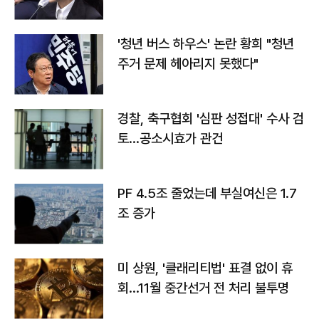
라"
'청년 버스 하우스' 논란 황희 "청년
주거 문제 헤아리지 못했다"
경찰, 축구협회 '심판 성접대' 수사 검
토…공소시효가 관건
PF 4.5조 줄었는데 부실여신은 1.7
조 증가
미 상원, '클래리티법' 표결 없이 휴
회…11월 중간선거 전 처리 불투명