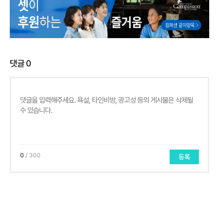
댓글
0
0
/ 300
등록