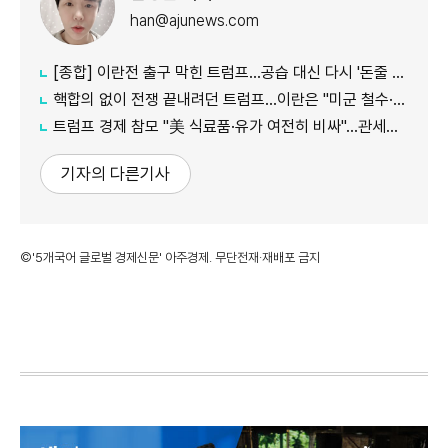
han@ajunews.com
[종합] 이란전 출구 막힌 트럼프…공습 대신 다시 '돈줄 죄기'
핵합의 없이 전쟁 끝내려던 트럼프…이란은 "미군 철수·배상부터"
트럼프 경제 참모 "美 식료품·유가 여전히 비싸"…관세발 물가 상승은 부인
기자의 다른기사
©'5개국어 글로벌 경제신문' 아주경제. 무단전재·재배포 금지