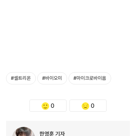
#셀트리온
#바이오미
#마이크로바이옴
0
0
한영훈 기자