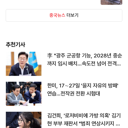
중국뉴스
더보기
추천기사
李 "광주 군공항 기능, 2028년 중순
까지 임시 배치…속도전 넘어 전격
전"
한미, 17∼27일 '을지 자유의 방패'
연습…전작권 전환 시험대
김건희, '로저비비에 가방 의혹' 김기
현 부부 재판서 "범죄 연상시키지 말