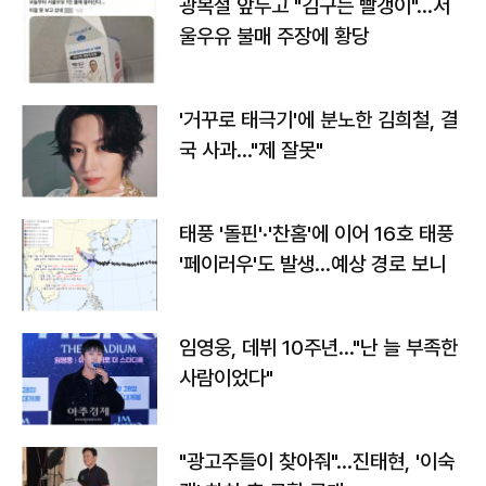
광복절 앞두고 "김구는 빨갱이"…서
울우유 불매 주장에 황당
'거꾸로 태극기'에 분노한 김희철, 결
국 사과…"제 잘못"
태풍 '돌핀'·'찬홈'에 이어 16호 태풍
'페이러우'도 발생…예상 경로 보니
임영웅, 데뷔 10주년…"난 늘 부족한
사람이었다"
"광고주들이 찾아줘"…진태현, '이숙