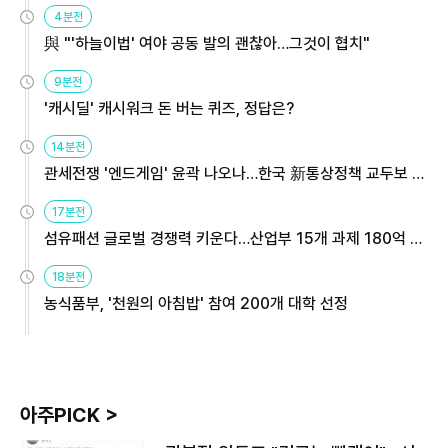
4분전
與 "'하늘이법' 여야 공동 발의 괜찮아…그것이 협치"
9분전
'캐시딜' 캐시워크 돈 버는 퀴즈, 정답은?
14분전
관세전쟁 '엔드게임' 윤곽 나오나…한국 新통상정책 교두보 활
용해야
17분전
섬유패션 글로벌 경쟁력 키운다…산업부 15개 과제 180억 지
원
18분전
농식품부, '천원의 아침밥' 참여 200개 대학 선정
아주PICK >