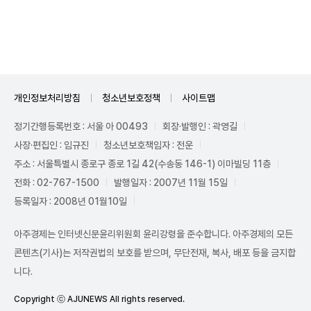
Unmute
개인정보처리방침
청소년보호정책
사이트맵
정기간행등록번호 : 서울 아 00493
회장·발행인 : 곽영길
사장·편집인 : 임규진
청소년보호책임자 : 전운
주소 : 서울특별시 종로구 종로 1길 42(수송동 146-1) 이마빌딩 11층
전화 : 02-767-1500
발행일자 : 2007년 11월 15일
등록일자 : 2008년 01월10일
아주경제는 인터넷신문윤리위원회 윤리강령을 준수합니다. 아주경제의 모든
콘텐츠(기사)는 저작권법의 보호를 받으며, 무단전재, 복사, 배포 등을 금지합
니다.
Copyright ⓒ AJUNEWS All rights reserved.