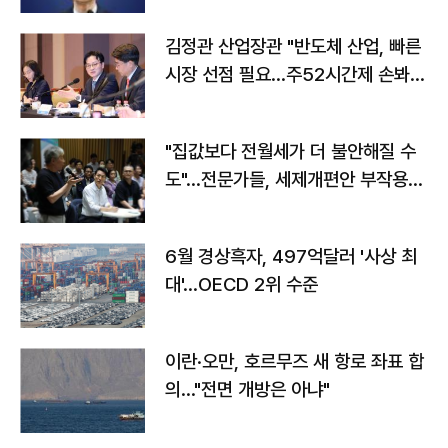
김정관 산업장관 "반도체 산업, 빠른
시장 선점 필요…주52시간제 손봐
야"
"집값보다 전월세가 더 불안해질 수
도"…전문가들, 세제개편안 부작용
우려
6월 경상흑자, 497억달러 '사상 최
대'…OECD 2위 수준
이란·오만, 호르무즈 새 항로 좌표 합
의…"전면 개방은 아냐"