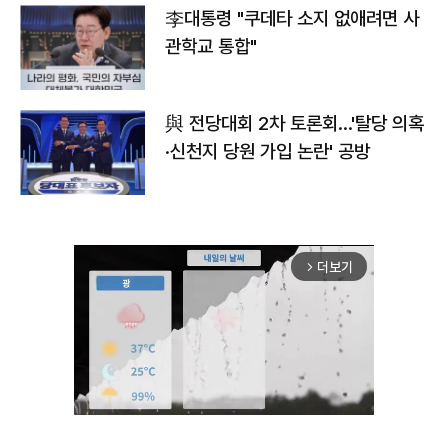
李대통령 "쿠데타 소지 없애려면 사
관학교 통합"
與 전당대회 2차 토론회…'탈당 의혹
·신천지 당원 가입 논란' 공방
더보기
arrow_forward_ios