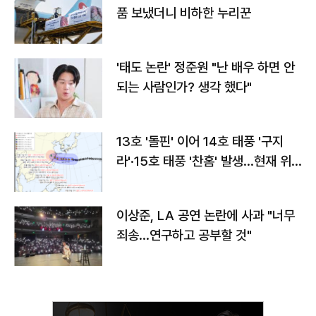
품 보냈더니 비하한 누리꾼
'태도 논란' 정준원 "난 배우 하면 안
되는 사람인가? 생각 했다"
13호 '돌핀' 이어 14호 태풍 '구지
라'·15호 태풍 '찬홈' 발생…현재 위
치와 이동경로는?
이상준, LA 공연 논란에 사과 "너무
죄송…연구하고 공부할 것"