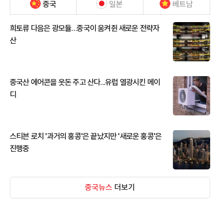
중국
일본
베트남
희토류 다음은 광모듈…중국이 움켜쥔 새로운 전략자
산
중국산 에어콘을 웃돈 주고 산다...유럽 열광시킨 메이
디
스티븐 로치 '과거의 홍콩'은 끝났지만 '새로운 홍콩'은
진행중
중국뉴스
더보기