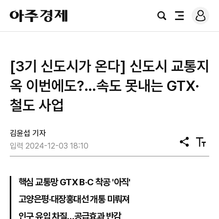
로
아
그
검
전
주
인
색
체
경
메
제
뉴
[3기 신도시가 온다] 신도시 교통지
옥 이번에도?…속도 못내는 GTX·
철도 사업
김윤섭 기자
공
텍
입력 2024-12-03 18:10
유
스
트
크
기
핵심 교통망 GTX B·C 착공 '아직'
고양은평·대장홍대선 개통 미뤄져
인구 유입 차질…공급효과 반감