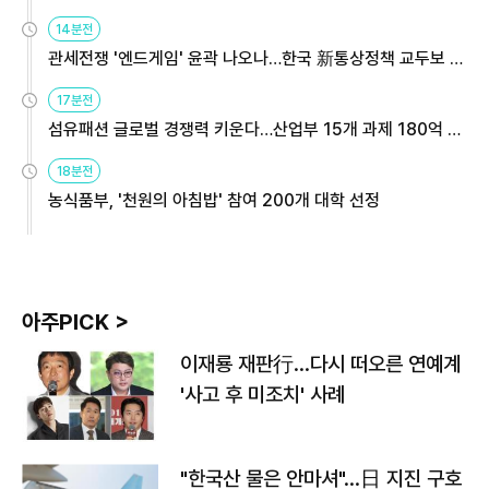
14분전
관세전쟁 '엔드게임' 윤곽 나오나…한국 新통상정책 교두보 활
용해야
17분전
섬유패션 글로벌 경쟁력 키운다…산업부 15개 과제 180억 지
원
18분전
농식품부, '천원의 아침밥' 참여 200개 대학 선정
아주PICK >
이재룡 재판行…다시 떠오른 연예계
'사고 후 미조치' 사례
"한국산 물은 안마셔"…日 지진 구호