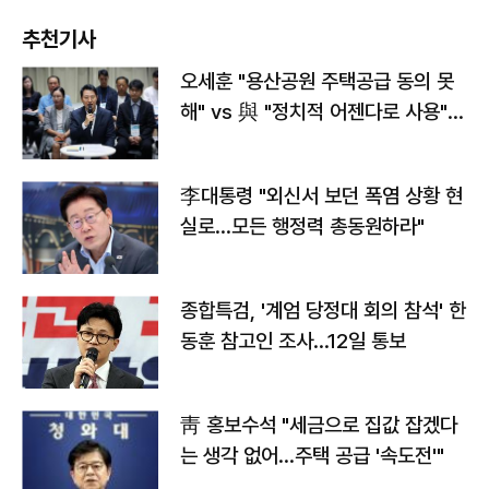
추천기사
오세훈 "용산공원 주택공급 동의 못
해" vs 與 "정치적 어젠다로 사용"
맞불
李대통령 "외신서 보던 폭염 상황 현
실로…모든 행정력 총동원하라"
종합특검, '계엄 당정대 회의 참석' 한
동훈 참고인 조사...12일 통보
靑 홍보수석 "세금으로 집값 잡겠다
는 생각 없어…주택 공급 '속도전'"