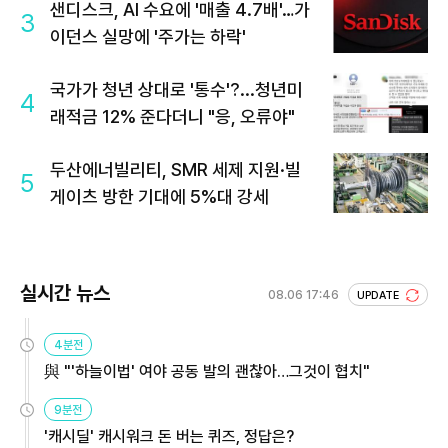
샌디스크, AI 수요에 '매출 4.7배'…가
3
이던스 실망에 '주가는 하락'
국가가 청년 상대로 '통수'?...청년미
4
래적금 12% 준다더니 "응, 오류야"
두산에너빌리티, SMR 세제 지원·빌
5
게이츠 방한 기대에 5%대 강세
실시간 뉴스
08.06 17:46
UPDATE
4분전
與 "'하늘이법' 여야 공동 발의 괜찮아…그것이 협치"
9분전
'캐시딜' 캐시워크 돈 버는 퀴즈, 정답은?