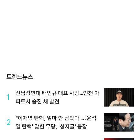
트렌드뉴스
신남성연대 배인규 대표 사망…인천 아
1
파트서 숨진 채 발견
"이재명 탄핵, 얼마 안 남았다"...'윤석
2
열 탄핵' 맞힌 무당, '성지글' 등장