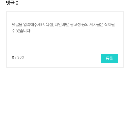
댓글
0
0
/ 300
등록