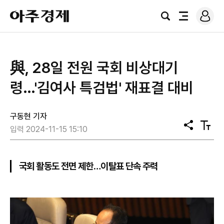
로
아
그
검
전
주
인
색
체
경
메
제
뉴
與, 28일 전원 국회 비상대기
령…'김여사 특검법' 재표결 대비
구동현 기자
공
텍
입력 2024-11-15 15:10
유
스
트
크
기
국회 활동도 전면 제한…이탈표 단속 주력