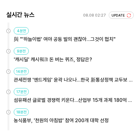
실시간 뉴스
08.08 02:27
UPDATE
4분전
與 "'하늘이법' 여야 공동 발의 괜찮아…그것이 협치"
9분전
'캐시딜' 캐시워크 돈 버는 퀴즈, 정답은?
14분전
관세전쟁 '엔드게임' 윤곽 나오나…한국 新통상정책 교두보 활
용해야
17분전
섬유패션 글로벌 경쟁력 키운다…산업부 15개 과제 180억 지
원
18분전
농식품부, '천원의 아침밥' 참여 200개 대학 선정