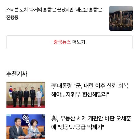
스티븐 로치 '과거의 홍콩'은 끝났지만 '새로운 홍콩'은
진행중
중국뉴스
더보기
추천기사
李대통령 "군, 내란 이후 신뢰 회복
해야…지휘부 헌신해달라"
與, 부동산 세제 개편안 비판 오세훈
에 '맹공'…"공급 억제기"