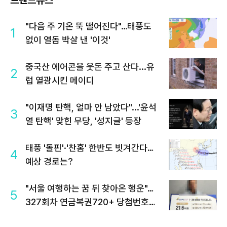
트렌드뉴스
"다음 주 기온 뚝 떨어진다"…태풍도
1
없이 열돔 박살 낸 '이것'
중국산 에어콘을 웃돈 주고 산다...유
2
럽 열광시킨 메이디
"이재명 탄핵, 얼마 안 남았다"...'윤석
3
열 탄핵' 맞힌 무당, '성지글' 등장
태풍 '돌핀'·'찬홈' 한반도 빗겨간다…
4
예상 경로는?
"서울 여행하는 꿈 뒤 찾아온 행운"…
5
327회차 연금복권720+ 당첨번호조
회 주목