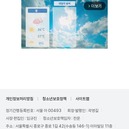
더보기
arrow_forward_ios
Mute
개인정보처리방침
청소년보호정책
사이트맵
정기간행등록번호 : 서울 아 00493
회장·발행인 : 곽영길
사장·편집인 : 임규진
청소년보호책임자 : 전운
주소 : 서울특별시 종로구 종로 1길 42(수송동 146-1) 이마빌딩 11층