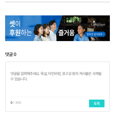
댓글
0
0
/ 300
등록