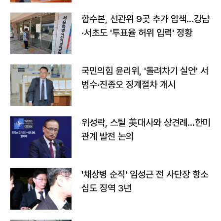
합수본, 선관위 9곳 추가 압색…강남
·서초도 '투표율 허위 입력' 정황
국민의힘 윤리위, '돌려차기 실언' 서
범수·진종오 징계절차 개시
위성락, 스틸 美대사와 상견례…한미
관계 발전 논의
'채상병 순직' 임성근 전 사단장 항소
심도 징역 3년