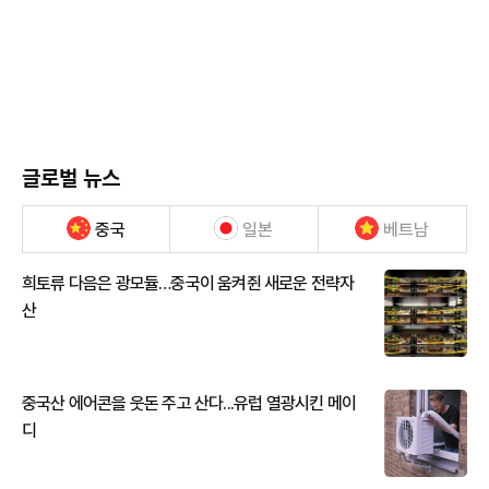
글로벌 뉴스
중국
일본
베트남
희토류 다음은 광모듈…중국이 움켜쥔 새로운 전략자
산
중국산 에어콘을 웃돈 주고 산다...유럽 열광시킨 메이
디