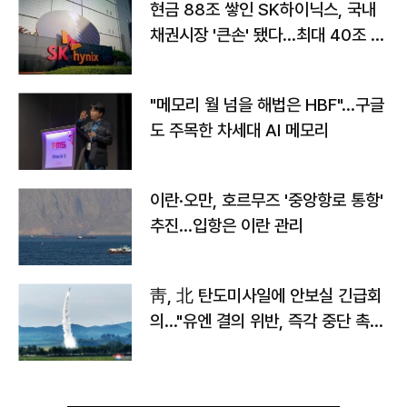
현금 88조 쌓인 SK하이닉스, 국내
채권시장 '큰손' 됐다…최대 40조 투
자
"메모리 월 넘을 해법은 HBF"…구글
도 주목한 차세대 AI 메모리
이란·오만, 호르무즈 '중앙항로 통항'
추진…입항은 이란 관리
靑, 北 탄도미사일에 안보실 긴급회
의…"유엔 결의 위반, 즉각 중단 촉
구"