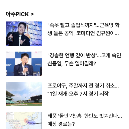
아주PICK >
"속옷 빨고 졸업식까지"…근육병 학
생 돌본 공익, 코미디언 김규원이었
다
"경솔한 언행 깊이 반성"…고개 숙인
신동엽, 무슨 일이길래?
프로야구, 주말까지 전 경기 취소…
11일 재개·오후 7시 경기 시작
태풍 '돌핀'·'찬홈' 한반도 빗겨간다…
예상 경로는?