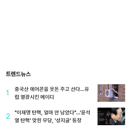
트렌드뉴스
중국산 에어콘을 웃돈 주고 산다...유
1
럽 열광시킨 메이디
"이재명 탄핵, 얼마 안 남았다"...'윤석
2
열 탄핵' 맞힌 무당, '성지글' 등장