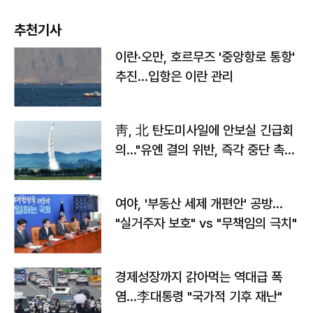
추천기사
이란·오만, 호르무즈 '중앙항로 통항'
추진…입항은 이란 관리
靑, 北 탄도미사일에 안보실 긴급회
의…"유엔 결의 위반, 즉각 중단 촉
구"
여야, '부동산 세제 개편안' 공방…
"실거주자 보호" vs "무책임의 극치"
경제성장까지 갉아먹는 역대급 폭
염…李대통령 "국가적 기후 재난"