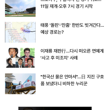
11일 재개·오후 7시 경기 시작
태풍 '돌핀'·'찬홈' 한반도 빗겨간다…
예상 경로는?
이재룡 재판行…다시 떠오른 연예계
'사고 후 미조치' 사례
"한국산 물은 안마셔"…日 지진 구호
품 보냈더니 비하한 누리꾼