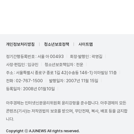
Unmute
개인정보처리방침
청소년보호정책
사이트맵
정기간행등록번호 : 서울 아 00493
회장·발행인 : 곽영길
사장·편집인 : 임규진
청소년보호책임자 : 전운
주소 : 서울특별시 종로구 종로 1길 42(수송동 146-1) 이마빌딩 11층
전화 : 02-767-1500
발행일자 : 2007년 11월 15일
등록일자 : 2008년 01월10일
아주경제는 인터넷신문윤리위원회 윤리강령을 준수합니다. 아주경제의 모든
콘텐츠(기사)는 저작권법의 보호를 받으며, 무단전재, 복사, 배포 등을 금지합
니다.
Copyright ⓒ AJUNEWS All rights reserved.