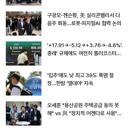
구광모-젠슨황, 美 실리콘밸리서 다
음주 회동…로봇·피지컬AI 협력 논의
'+17.91→-5.12→+3.76→-4.8%'…'
종레' 규제에도 여전히 롤러코스터
타는 코스피
'입추'에도 낮 최고 39도 폭염 절
정…한밤 '열대야' 지속
오세훈 "용산공원 주택공급 동의 못
해" vs 與 "정치적 어젠다로 사용"
맞불