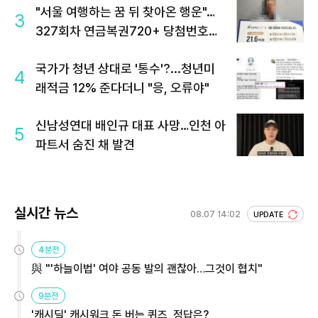
"서울 여행하는 꿈 뒤 찾아온 행운"…
3
327회차 연금복권720+ 당첨번호조
회 주목
국가가 청년 상대로 '통수'?...청년미
4
래적금 12% 준다더니 "응, 오류야"
신남성연대 배인규 대표 사망…인천 아
5
파트서 숨진 채 발견
실시간 뉴스
08.07 14:02
UPDATE
4분전
與 "'하늘이법' 여야 공동 발의 괜찮아…그것이 협치"
9분전
'캐시딜' 캐시워크 돈 버는 퀴즈, 정답은?