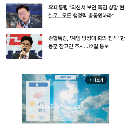
李대통령 "외신서 보던 폭염 상황 현
실로…모든 행정력 총동원하라"
종합특검, '계엄 당정대 회의 참석' 한
동훈 참고인 조사...12일 통보
더보기
arrow_forward_ios