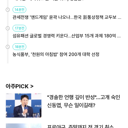
14분전
관세전쟁 '엔드게임' 윤곽 나오나…한국 新통상정책 교두보 활
용해야
17분전
섬유패션 글로벌 경쟁력 키운다…산업부 15개 과제 180억 지
원
18분전
농식품부, '천원의 아침밥' 참여 200개 대학 선정
아주PICK >
"경솔한 언행 깊이 반성"…고개 숙인
신동엽, 무슨 일이길래?
프로야구, 주말까지 전 경기 취소…