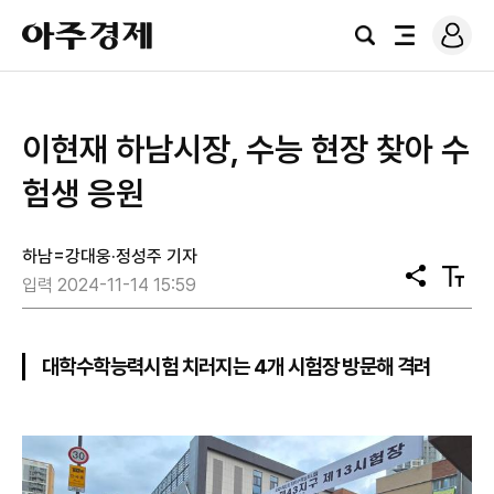
로
아
그
검
전
주
인
색
체
경
메
제
뉴
이현재 하남시장, 수능 현장 찾아 수
험생 응원
하남=강대웅·정성주 기자
공
텍
입력 2024-11-14 15:59
유
스
트
크
기
대학수학능력시험 치러지는 4개 시험장 방문해 격려