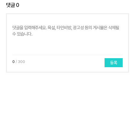
댓글
0
0
/ 300
등록