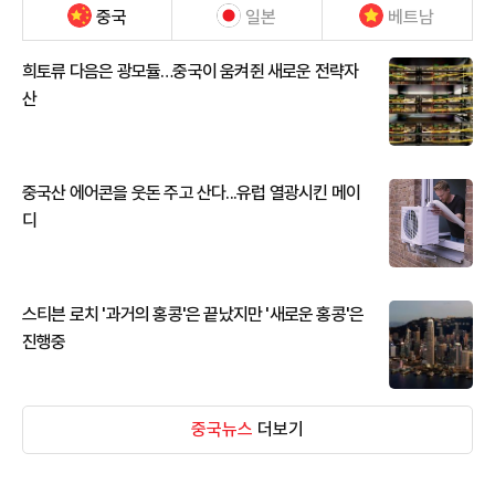
중국
일본
베트남
희토류 다음은 광모듈…중국이 움켜쥔 새로운 전략자
산
중국산 에어콘을 웃돈 주고 산다...유럽 열광시킨 메이
디
스티븐 로치 '과거의 홍콩'은 끝났지만 '새로운 홍콩'은
진행중
중국뉴스
더보기