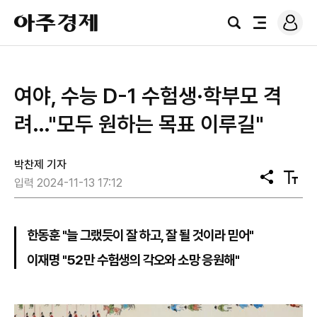
로
아
그
검
전
주
인
색
체
경
메
제
뉴
여야, 수능 D-1 수험생·학부모 격
려…"모두 원하는 목표 이루길"
박찬제 기자
공
텍
입력 2024-11-13 17:12
유
스
트
크
기
한동훈 "늘 그랬듯이 잘 하고, 잘 될 것이라 믿어"
이재명 "52만 수험생의 각오와 소망 응원해"