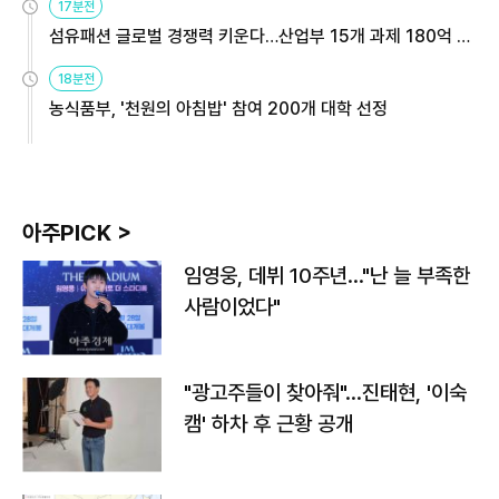
17분전
섬유패션 글로벌 경쟁력 키운다…산업부 15개 과제 180억 지
원
18분전
농식품부, '천원의 아침밥' 참여 200개 대학 선정
아주PICK >
임영웅, 데뷔 10주년…"난 늘 부족한
사람이었다"
"광고주들이 찾아줘"…진태현, '이숙
캠' 하차 후 근황 공개