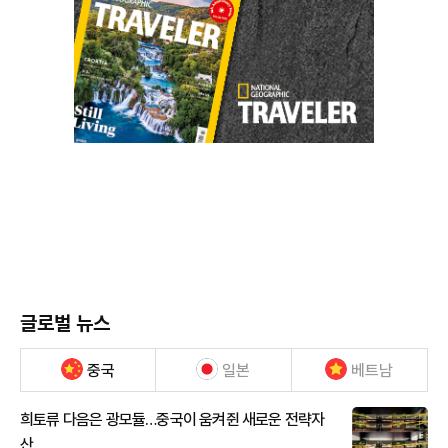
글로벌 뉴스
중국
일본
베트남
희토류 다음은 광모듈…중국이 움켜쥔 새로운 전략자
산