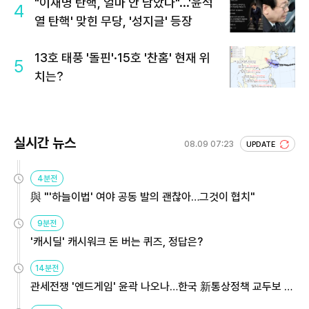
"이재명 탄핵, 얼마 안 남았다"...'윤석
4
열 탄핵' 맞힌 무당, '성지글' 등장
13호 태풍 '돌핀'·15호 '찬홈' 현재 위
5
치는?
실시간 뉴스
08.09 07:23
UPDATE
4분전
與 "'하늘이법' 여야 공동 발의 괜찮아…그것이 협치"
9분전
'캐시딜' 캐시워크 돈 버는 퀴즈, 정답은?
14분전
관세전쟁 '엔드게임' 윤곽 나오나…한국 新통상정책 교두보 활
용해야