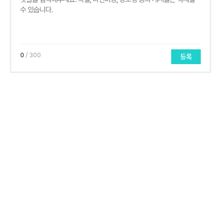
0
/ 300
등록