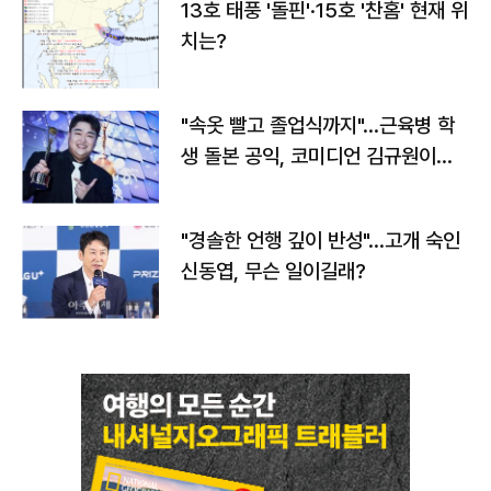
13호 태풍 '돌핀'·15호 '찬홈' 현재 위
치는?
"속옷 빨고 졸업식까지"…근육병 학
생 돌본 공익, 코미디언 김규원이었
다
"경솔한 언행 깊이 반성"…고개 숙인
신동엽, 무슨 일이길래?