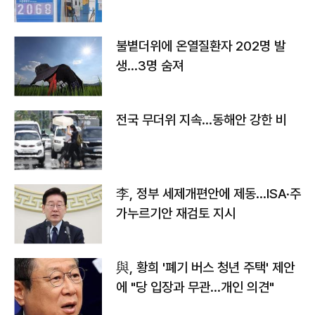
불볕더위에 온열질환자 202명 발
생…3명 숨져
전국 무더위 지속…동해안 강한 비
李, 정부 세제개편안에 제동…ISA·주
가누르기안 재검토 지시
與, 황희 '폐기 버스 청년 주택' 제안
에 "당 입장과 무관…개인 의견"