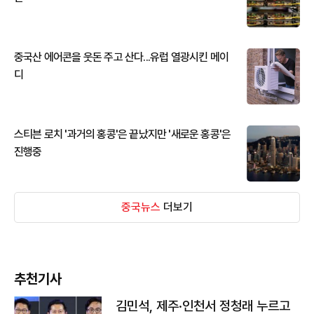
중국산 에어콘을 웃돈 주고 산다...유럽 열광시킨 메이
디
스티븐 로치 '과거의 홍콩'은 끝났지만 '새로운 홍콩'은
진행중
중국뉴스
더보기
추천기사
김민석, 제주·인천서 정청래 누르고