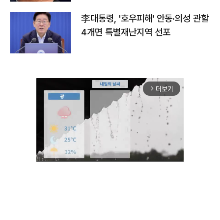
李대통령, '호우피해' 안동·의성 관할
4개면 특별재난지역 선포
더보기
arrow_forward_ios
Unmute