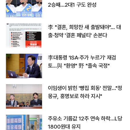
2승째…2대1 구도 완성
李 "결혼, 희망찬 새 출발돼야"… 대
출·청약 '결혼 페널티' 손본다
李대통령 'ISA·주가 누르기' 재검
토…與 "환영" 野 "졸속 국정"
이임생이 밝힌 '빵집 회동' 전말…"정
몽규, 홍명보로 하라 지시"
주유소 기름값 12주 연속 하락…L당
1800원대 유지