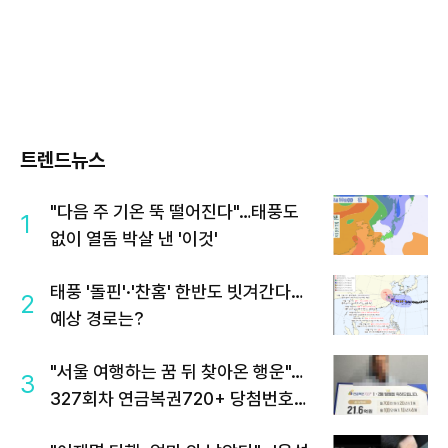
트렌드뉴스
"다음 주 기온 뚝 떨어진다"…태풍도
1
없이 열돔 박살 낸 '이것'
태풍 '돌핀'·'찬홈' 한반도 빗겨간다…
2
예상 경로는?
"서울 여행하는 꿈 뒤 찾아온 행운"…
3
327회차 연금복권720+ 당첨번호조
회 주목