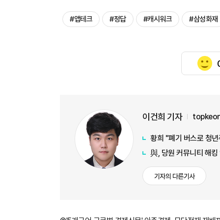
#앱테크
#정답
#캐시워크
#삼성화재
이건희 기자
topkeo
황희 "폐기 버스로 청년
與, 당원 커뮤니티 해킹
기자의 다른기사