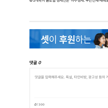
©'5개국어 글로벌 경제신문' 아주경제. 무단전재·재배
댓글
0
0
/ 300