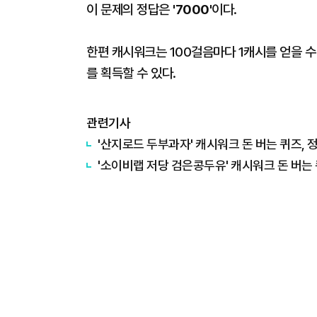
이 문제의 정답은 '
7000
'이다.
한편 캐시워크는 100걸음마다 1캐시를 얻을 수 
를 획득할 수 있다.
관련기사
'산지로드 두부과자' 캐시워크 돈 버는 퀴즈, 
'소이비랩 저당 검은콩두유' 캐시워크 돈 버는 