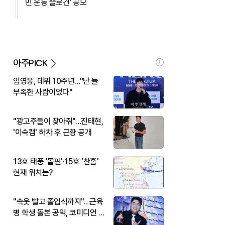
민 운동 슬로건' 공모
아주PICK
임영웅, 데뷔 10주년…"난 늘
부족한 사람이었다"
"광고주들이 찾아줘"…진태현,
'이숙캠' 하차 후 근황 공개
13호 태풍 '돌핀'·15호 '찬홈'
현재 위치는?
"속옷 빨고 졸업식까지"…근육
병 학생 돌본 공익, 코미디언 김
규원이었다