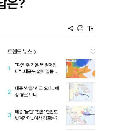
답은?
공
프
텍
유
린
스
트
트
크
기
트렌드 뉴스
"다음 주 기온 뚝 떨어진
1
다"…태풍도 없이 열돔 박
살 낸 '이것'
태풍 '찬홈' 한국 오나…예
2
상 경로 보니
태풍 '돌핀'·'찬홈' 한반도
3
빗겨간다…예상 경로는?