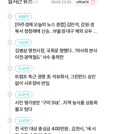
실시간 뉴스
08.09 22:45
UPDATE
56분전
[아주경제 오늘의 뉴스 종합] 김민석, 강원·경
북서 정청래에 신승…부울경·대구 제외 모두 웃
었다 外
1시간전
김병삼 영천시장, 국회로 향했다…'마사회 본사
이전·광역철도' 사수 총력전
2시간전
트럼프 측근 경영 美 석유회사, 그린란드 승인
없이 시추장비 반입
2시간전
시민 평가받은 '구미 5味'…지역 농식품 상용화
물꼬 텄다
2시간전
전 국민 대상 총상금 400만원...김천시, '새 시