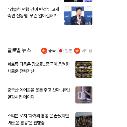
"경솔한 언행 깊이 반성"…고개
숙인 신동엽, 무슨 일이길래?
글로벌 뉴스
중국
일본
베트남
희토류 다음은 광모듈…중국이 움켜쥔
새로운 전략자산
중국산 에어콘을 웃돈 주고 산다...유럽
열광시킨 메이디
스티븐 로치 '과거의 홍콩'은 끝났지만
'새로운 홍콩'은 진행중