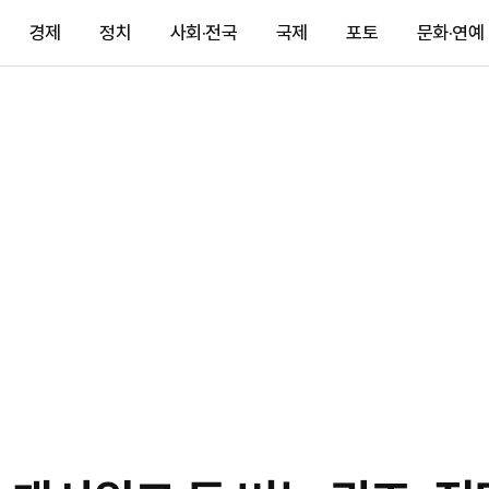
경제
정치
사회·전국
국제
포토
문화·연예