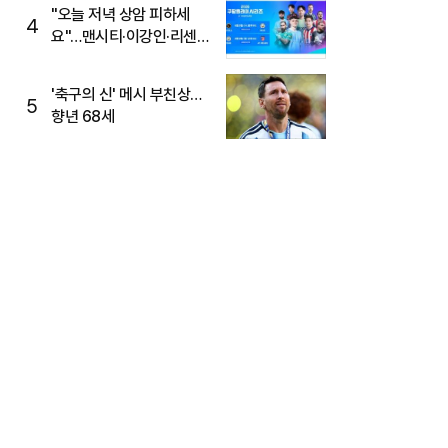
"오늘 저녁 상암 피하세
4
요"…맨시티·이강인·리센느
뜬다, 6호선 혼잡 예상
'축구의 신' 메시 부친상…
5
향년 68세