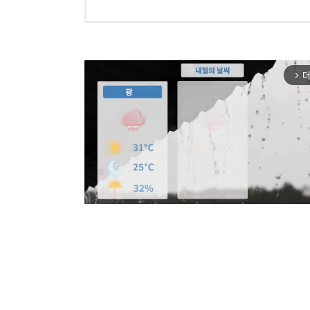
더
arrow_forward_ios
Mut