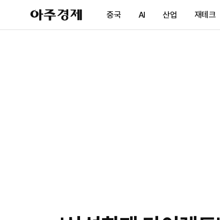
아
중국
AI
산업
재테크
주
경
제