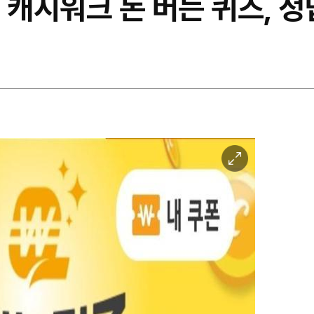
 캐시워크 돈 버는 퀴즈, 정
이
미
지
확
대