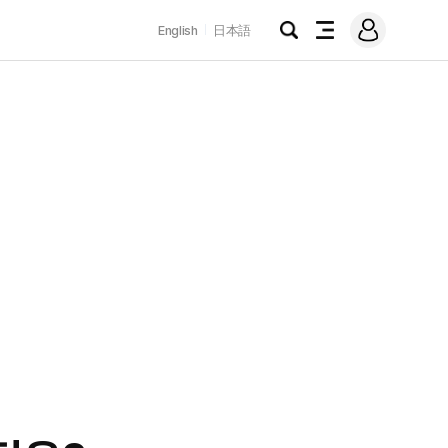
로
English
日本語
그
검
전
인
색
체
메
뉴