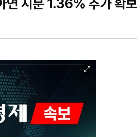
아연 지분 1.36% 추가 확
이
미
지
확
대