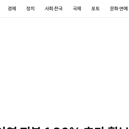
경제
정치
사회·전국
국제
포토
문화·연예