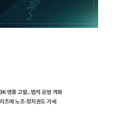
BK·영풍 고발…법적 공방 격화
메리츠에 노조·정치권도 가세