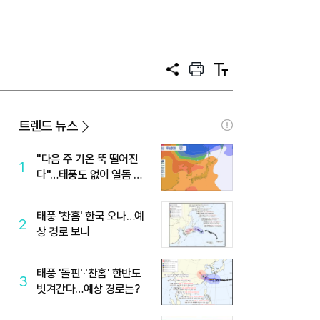
보
공
프
텍
유
린
스
트
트
크
기
트렌드 뉴스
"다음 주 기온 뚝 떨어진
1
다"…태풍도 없이 열돔 박
살 낸 '이것'
태풍 '찬홈' 한국 오나…예
2
상 경로 보니
태풍 '돌핀'·'찬홈' 한반도
3
빗겨간다…예상 경로는?