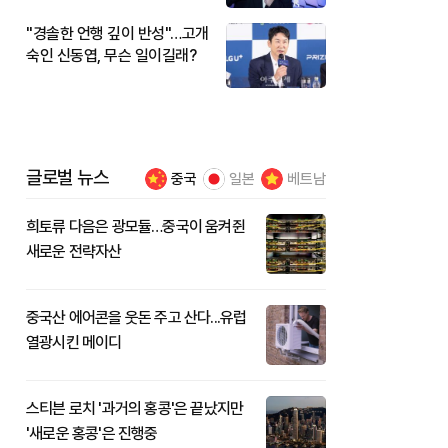
"경솔한 언행 깊이 반성"…고개
숙인 신동엽, 무슨 일이길래?
글로벌 뉴스
중국
일본
베트남
희토류 다음은 광모듈…중국이 움켜쥔
새로운 전략자산
중국산 에어콘을 웃돈 주고 산다...유럽
열광시킨 메이디
스티븐 로치 '과거의 홍콩'은 끝났지만
'새로운 홍콩'은 진행중