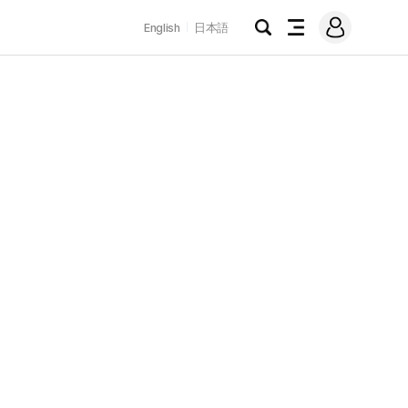
로
English
日本語
그
검
전
인
색
체
메
뉴