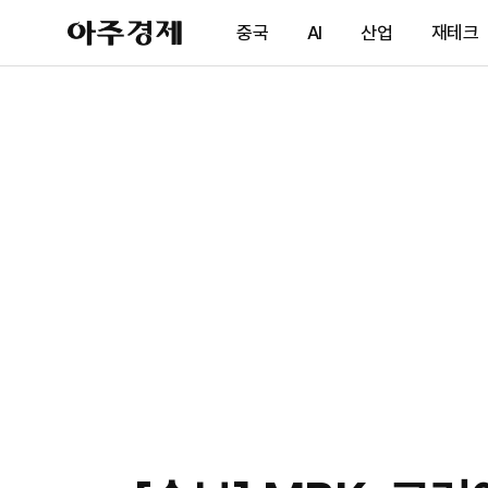
아
중국
AI
산업
재테크
주
경
제