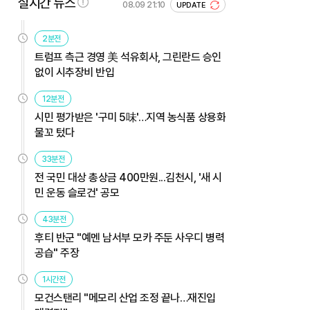
실시간 뉴스
08.09 21:10
UPDATE
2분전
트럼프 측근 경영 美 석유회사, 그린란드 승인
없이 시추장비 반입
12분전
시민 평가받은 '구미 5味'…지역 농식품 상용화
물꼬 텄다
33분전
전 국민 대상 총상금 400만원...김천시, '새 시
민 운동 슬로건' 공모
43분전
후티 반군 "예멘 남서부 모카 주둔 사우디 병력
공습" 주장
1시간전
모건스탠리 "메모리 산업 조정 끝나…재진입