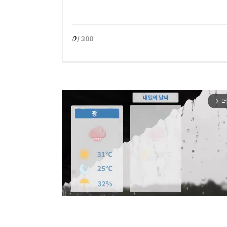
0
/ 300
더
arrow_forward_ios