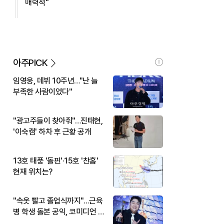
매력적"
아주PICK
임영웅, 데뷔 10주년…"난 늘
부족한 사람이었다"
"광고주들이 찾아줘"…진태현,
'이숙캠' 하차 후 근황 공개
13호 태풍 '돌핀'·15호 '찬홈'
현재 위치는?
"속옷 빨고 졸업식까지"…근육
병 학생 돌본 공익, 코미디언 김
규원이었다