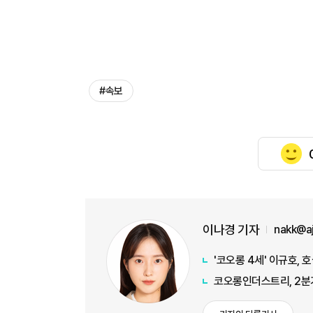
#속보
이나경 기자
nakk@a
'코오롱 4세' 이규호,
코오롱인더스트리, 2분기