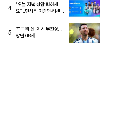
"오늘 저녁 상암 피하세
4
요"…맨시티·이강인·리센느
뜬다, 6호선 혼잡 예상
'축구의 신' 메시 부친상…
5
향년 68세