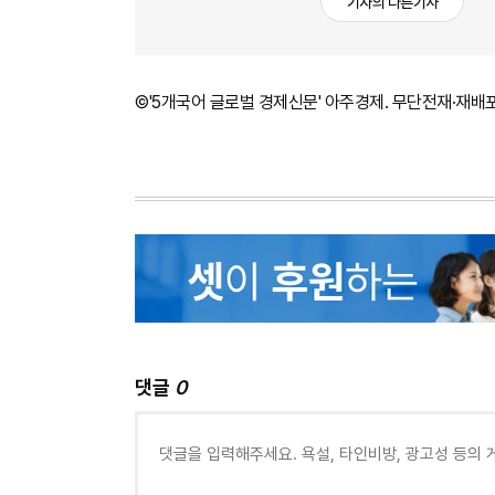
기자의 다른기사
©'5개국어 글로벌 경제신문' 아주경제. 무단전재·재배
댓글
0