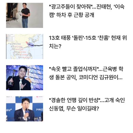
"광고주들이 찾아줘"…진태현, '이숙
캠' 하차 후 근황 공개
13호 태풍 '돌핀'·15호 '찬홈' 현재 위
치는?
"속옷 빨고 졸업식까지"…근육병 학
생 돌본 공익, 코미디언 김규원이었
다
"경솔한 언행 깊이 반성"…고개 숙인
신동엽, 무슨 일이길래?