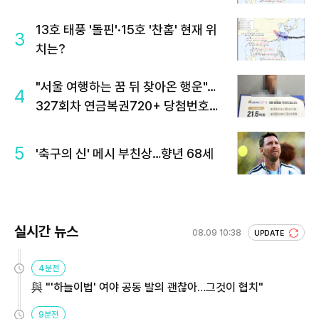
13호 태풍 '돌핀'·15호 '찬홈' 현재 위
3
치는?
"서울 여행하는 꿈 뒤 찾아온 행운"…
4
327회차 연금복권720+ 당첨번호조
회 주목
5
'축구의 신' 메시 부친상…향년 68세
실시간 뉴스
08.09 10:38
UPDATE
4분전
與 "'하늘이법' 여야 공동 발의 괜찮아…그것이 협치"
9분전