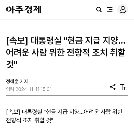
로
아
그
검
전
주
인
색
체
경
메
제
뉴
[속보] 대통령실 "현금 지급 지양…
어려운 사람 위한 전향적 조치 취할
것"
정해훈 기자
공
텍
입력 2024-11-11 15:01
유
스
트
크
기
[속보] 대통령실 "현금 지급 지양…어려운 사람 위한
전향적 조치 취할 것"