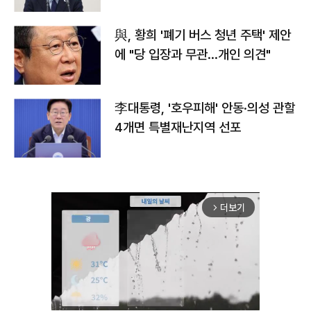
與, 황희 '폐기 버스 청년 주택' 제안
에 "당 입장과 무관…개인 의견"
李대통령, '호우피해' 안동·의성 관할
4개면 특별재난지역 선포
더보기
arrow_forward_ios