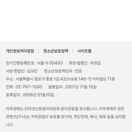
Unmute
개인정보처리방침
청소년보호정책
사이트맵
정기간행등록번호 : 서울 아 00493
회장·발행인 : 곽영길
사장·편집인 : 임규진
청소년보호책임자 : 전운
주소 : 서울특별시 종로구 종로 1길 42(수송동 146-1) 이마빌딩 11층
전화 : 02-767-1500
발행일자 : 2007년 11월 15일
등록일자 : 2008년 01월10일
아주경제는 인터넷신문윤리위원회 윤리강령을 준수합니다. 아주경제의 모든
콘텐츠(기사)는 저작권법의 보호를 받으며, 무단전재, 복사, 배포 등을 금지합
니다.