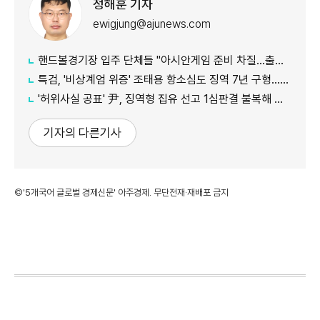
정해훈 기자
ewigjung@ajunews.com
핸드볼경기장 입주 단체들 "아시안게임 준비 차질…출입 협조 간곡히 요청"
특검, '비상계엄 위증' 조태용 항소심도 징역 7년 구형…내달 19일 선고
'허위사실 공표' 尹, 징역형 집유 선고 1심판결 불복해 항소
기자의 다른기사
©'5개국어 글로벌 경제신문' 아주경제. 무단전재·재배포 금지