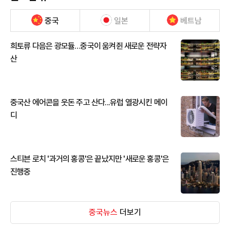
중국
일본
베트남
희토류 다음은 광모듈…중국이 움켜쥔 새로운 전략자
산
중국산 에어콘을 웃돈 주고 산다...유럽 열광시킨 메이
디
스티븐 로치 '과거의 홍콩'은 끝났지만 '새로운 홍콩'은
진행중
중국뉴스
더보기