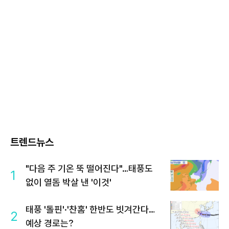
트렌드뉴스
"다음 주 기온 뚝 떨어진다"…태풍도
1
없이 열돔 박살 낸 '이것'
태풍 '돌핀'·'찬홈' 한반도 빗겨간다…
2
예상 경로는?