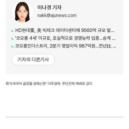
이나경 기자
nakk@ajunews.com
HD현대重, 美 빅테크 데이터센터에 9560억 규모 발전설비 공급
'코오롱 4세' 이규호, 호실적으로 경영능력 입증…승계 기반 강화
코오롱인더스트리, 2분기 영업이익 987억원...전년比 118% 증가
기자의 다른기사
©'5개국어 글로벌 경제신문' 아주경제. 무단전재·재배포 금지