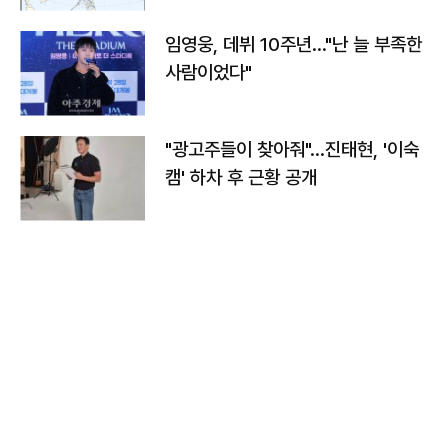
임영웅, 데뷔 10주년…"난 늘 부족한
사람이었다"
"광고주들이 찾아줘"…진태현, '이숙
캠' 하차 후 근황 공개