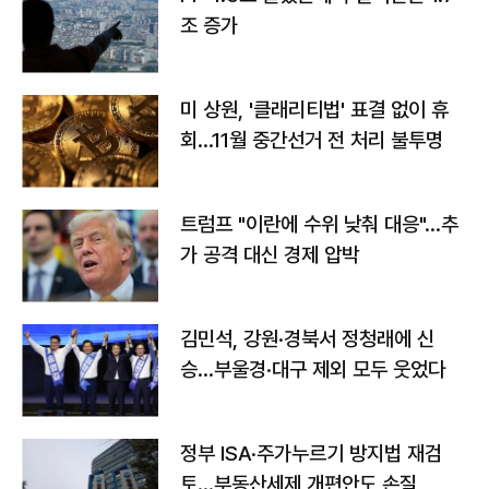
조 증가
미 상원, '클래리티법' 표결 없이 휴
회…11월 중간선거 전 처리 불투명
트럼프 "이란에 수위 낮춰 대응"…추
가 공격 대신 경제 압박
김민석, 강원·경북서 정청래에 신
승…부울경·대구 제외 모두 웃었다
정부 ISA·주가누르기 방지법 재검
토…부동산세제 개편안도 손질