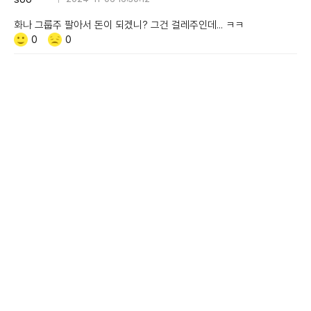
화나 그룹주 팔아서 돈이 되겠니? 그건 걸레주인데... ㅋㅋ
Like/Dislike
공
비
0
0
감
공
감