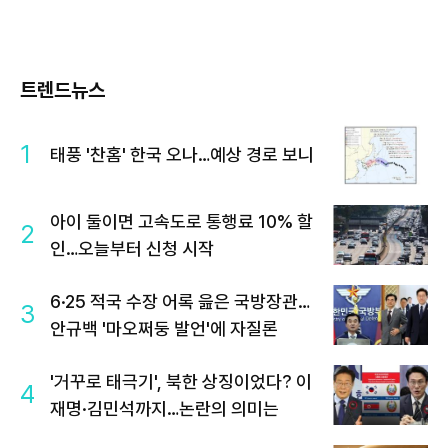
트렌드뉴스
1
태풍 '찬홈' 한국 오나…예상 경로 보니
아이 둘이면 고속도로 통행료 10% 할
2
인…오늘부터 신청 시작
6·25 적국 수장 어록 읊은 국방장관…
3
안규백 '마오쩌둥 발언'에 자질론
'거꾸로 태극기', 북한 상징이었다? 이
4
재명·김민석까지…논란의 의미는