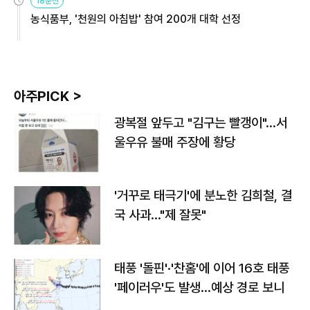
18분전
농식품부, '천원의 아침밥' 참여 200개 대학 선정
아주PICK >
광복절 앞두고 "김구는 빨갱이"…서
울우유 불매 주장에 황당
'거꾸로 태극기'에 분노한 김희철, 결
국 사과…"제 잘못"
태풍 '돌핀'·'찬홈'에 이어 16호 태풍
'페이러우'도 발생…예상 경로 보니