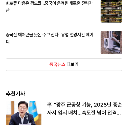
희토류 다음은 광모듈…중국이 움켜쥔 새로운 전략자
산
중국산 에어콘을 웃돈 주고 산다...유럽 열광시킨 메이
디
중국뉴스
더보기
추천기사
李 "광주 군공항 기능, 2028년 중순
까지 임시 배치…속도전 넘어 전격
전"