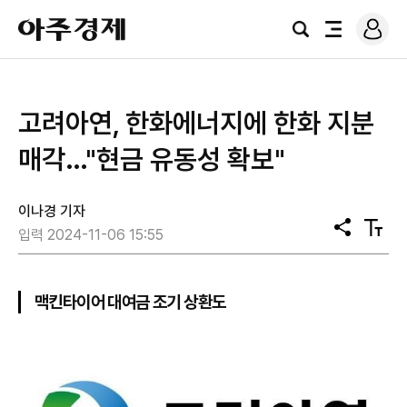
로
아
그
검
전
주
인
색
체
경
메
제
뉴
고려아연, 한화에너지에 한화 지분
매각…"현금 유동성 확보"
이나경 기자
공
텍
입력 2024-11-06 15:55
유
스
트
크
기
맥킨타이어 대여금 조기 상환도