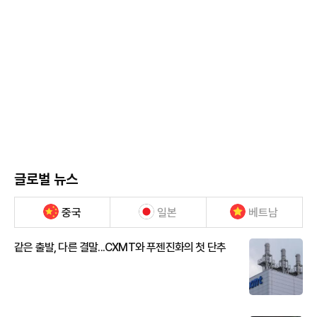
글로벌 뉴스
중국
일본
베트남
같은 출발, 다른 결말...CXMT와 푸젠진화의 첫 단추