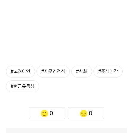
#고려아연
#재무건전성
#한화
#주식매각
#현금유동성
0
0