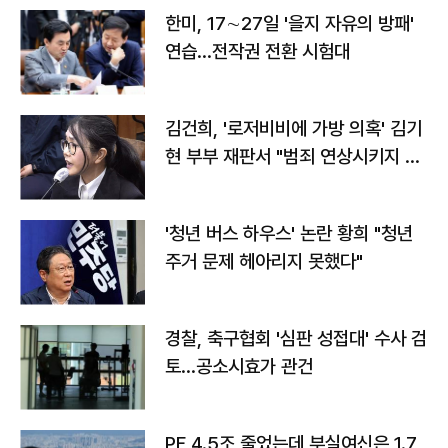
한미, 17∼27일 '을지 자유의 방패'
연습…전작권 전환 시험대
김건희, '로저비비에 가방 의혹' 김기
현 부부 재판서 "범죄 연상시키지 말
라"
'청년 버스 하우스' 논란 황희 "청년
주거 문제 헤아리지 못했다"
경찰, 축구협회 '심판 성접대' 수사 검
토…공소시효가 관건
PF 4.5조 줄었는데 부실여신은 1.7