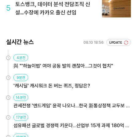
토스뱅크, 데이터 분석 전담조직 신
5
설…수장에 카카오 출신 선임
실시간 뉴스
08.10 18:56
UPDATE
4분전
與 "'하늘이법' 여야 공동 발의 괜찮아…그것이 협치"
9분전
'캐시딜' 캐시워크 돈 버는 퀴즈, 정답은?
14분전
관세전쟁 '엔드게임' 윤곽 나오나…한국 新통상정책 교두보 활
용해야
17분전
섬유패션 글로벌 경쟁력 키운다…산업부 15개 과제 180억 지
원