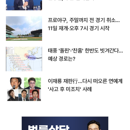
프로야구, 주말까지 전 경기 취소…
11일 재개·오후 7시 경기 시작
태풍 '돌핀'·'찬홈' 한반도 빗겨간다…
예상 경로는?
이재룡 재판行…다시 떠오른 연예계
'사고 후 미조치' 사례