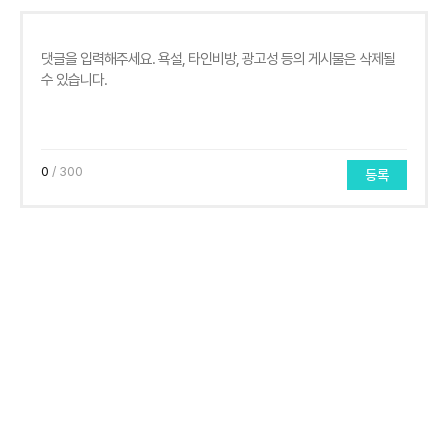
0
/ 300
등록