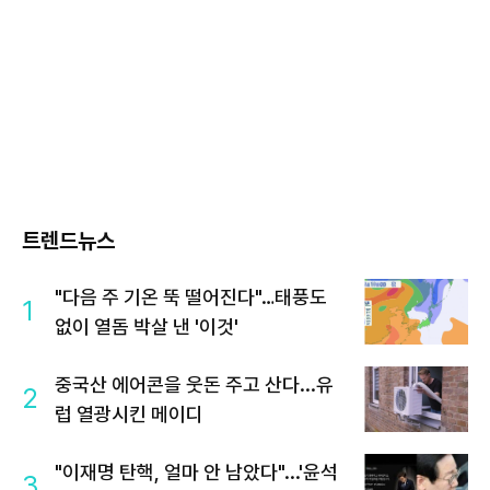
트렌드뉴스
"다음 주 기온 뚝 떨어진다"…태풍도
1
없이 열돔 박살 낸 '이것'
중국산 에어콘을 웃돈 주고 산다...유
2
럽 열광시킨 메이디
"이재명 탄핵, 얼마 안 남았다"...'윤석
3