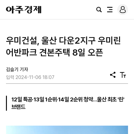
로
아
그
검
전
주
인
색
체
경
메
제
뉴
우미건설, 울산 다운2지구 우미린
어반파크 견본주택 8일 오픈
김슬기 기자
공
텍
입력 2024-11-06 18:07
유
스
트
크
기
12일 특공·13일 1순위·14일 2순위 청약…울산 최초 '린'
브랜드