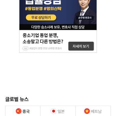
글로벌 뉴스
중국
일본
베트남