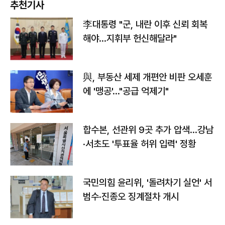
추천기사
李대통령 "군, 내란 이후 신뢰 회복
해야…지휘부 헌신해달라"
與, 부동산 세제 개편안 비판 오세훈
에 '맹공'…"공급 억제기"
합수본, 선관위 9곳 추가 압색…강남
·서초도 '투표율 허위 입력' 정황
국민의힘 윤리위, '돌려차기 실언' 서
범수·진종오 징계절차 개시