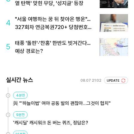
열 탄핵' 맞힌 무당, '성지글' 등장
"서울 여행하는 꿈 뒤 찾아온 행운"…
4
327회차 연금복권720+ 당첨번호조
회 주목
태풍 '돌핀'·'찬홈' 한반도 빗겨간다…
5
예상 경로는?
실시간 뉴스
08.07 21:02
UPDATE
4분전
與 "'하늘이법' 여야 공동 발의 괜찮아…그것이 협치"
9분전
'캐시딜' 캐시워크 돈 버는 퀴즈, 정답은?