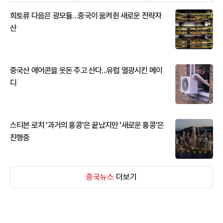
희토류 다음은 광모듈…중국이 움켜쥔 새로운 전략자
산
중국산 에어콘을 웃돈 주고 산다...유럽 열광시킨 메이
디
스티븐 로치 '과거의 홍콩'은 끝났지만 '새로운 홍콩'은
진행중
중국뉴스
더보기