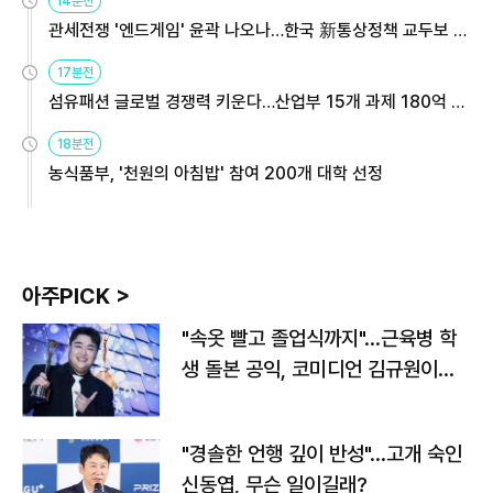
14분전
관세전쟁 '엔드게임' 윤곽 나오나…한국 新통상정책 교두보 활
용해야
17분전
섬유패션 글로벌 경쟁력 키운다…산업부 15개 과제 180억 지
원
18분전
농식품부, '천원의 아침밥' 참여 200개 대학 선정
아주PICK >
"속옷 빨고 졸업식까지"…근육병 학
생 돌본 공익, 코미디언 김규원이었
다
"경솔한 언행 깊이 반성"…고개 숙인
신동엽, 무슨 일이길래?