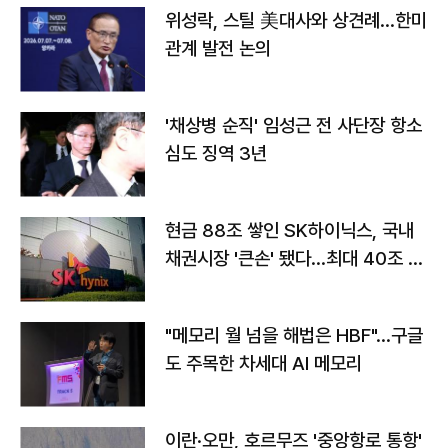
위성락, 스틸 美대사와 상견례…한미
관계 발전 논의
'채상병 순직' 임성근 전 사단장 항소
심도 징역 3년
현금 88조 쌓인 SK하이닉스, 국내
채권시장 '큰손' 됐다…최대 40조 투
자
"메모리 월 넘을 해법은 HBF"…구글
도 주목한 차세대 AI 메모리
이란·오만, 호르무즈 '중앙항로 통항'