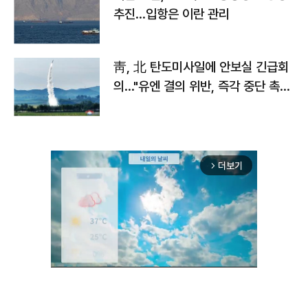
추진…입항은 이란 관리
靑, 北 탄도미사일에 안보실 긴급회
의…"유엔 결의 위반, 즉각 중단 촉
구"
더보기
arrow_forward_ios
Unmute