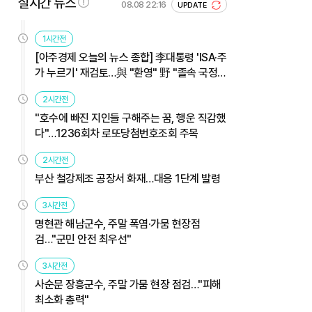
실시간 뉴스
08.08 22:16
UPDATE
1시간전
[아주경제 오늘의 뉴스 종합] 李대통령 'ISA·주
가 누르기' 재검토…與 "환영" 野 "졸속 국정"
外
2시간전
"호수에 빠진 지인들 구해주는 꿈, 행운 직감했
다"…1236회차 로또당첨번호조회 주목
2시간전
부산 철강제조 공장서 화재…대응 1단계 발령
3시간전
명현관 해남군수, 주말 폭염·가뭄 현장점
검…"군민 안전 최우선"
3시간전
사순문 장흥군수, 주말 가뭄 현장 점검…"피해
최소화 총력"