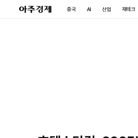
아
중국
AI
산업
재테크
주
경
제