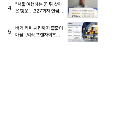
"서울 여행하는 꿈 뒤 찾아
4
온 행운"…327회차 연금
복권720+ 당첨번호조회
주목
버거·커피·치킨까지 줄줄이
5
매물…외식 프랜차이즈
M&A '활기'