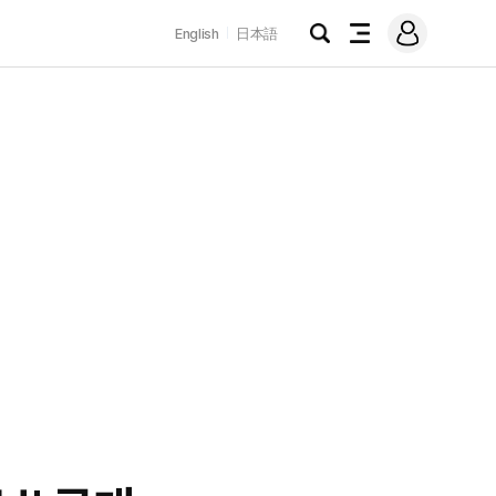
로
English
日本語
그
검
전
인
색
체
메
뉴