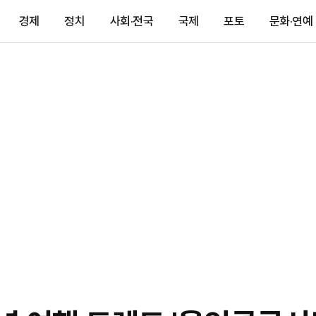
경제
정치
사회·전국
국제
포토
문화·연예