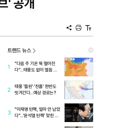
브' 공개
공
프
텍
유
린
스
트
트
크
기
트렌드 뉴스
"다음 주 기온 뚝 떨어진
1
다"…태풍도 없이 열돔 박
살 낸 '이것'
태풍 '돌핀'·'찬홈' 한반도
2
빗겨간다…예상 경로는?
"이재명 탄핵, 얼마 안 남았
3
다"...'윤석열 탄핵' 맞힌 무
당, '성지글' 등장