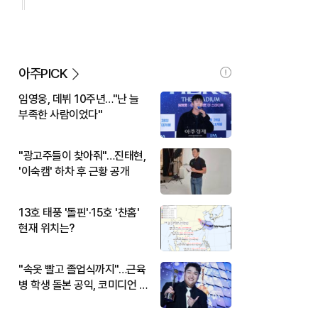
아주PICK
임영웅, 데뷔 10주년…"난 늘
부족한 사람이었다"
"광고주들이 찾아줘"…진태현,
'이숙캠' 하차 후 근황 공개
13호 태풍 '돌핀'·15호 '찬홈'
현재 위치는?
"속옷 빨고 졸업식까지"…근육
병 학생 돌본 공익, 코미디언 김
규원이었다