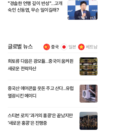
"경솔한 언행 깊이 반성"…고개
숙인 신동엽, 무슨 일이길래?
글로벌 뉴스
중국
일본
베트남
희토류 다음은 광모듈…중국이 움켜쥔
새로운 전략자산
중국산 에어콘을 웃돈 주고 산다...유럽
열광시킨 메이디
스티븐 로치 '과거의 홍콩'은 끝났지만
'새로운 홍콩'은 진행중