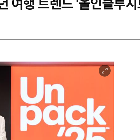
년 여행 트렌드 '올인클루시
이
미
지
확
대