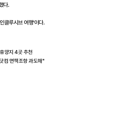
했다.
올인클루시브 여행’이다.
 휴양지 4곳 추천
스닷컴 면책조항 과도해"