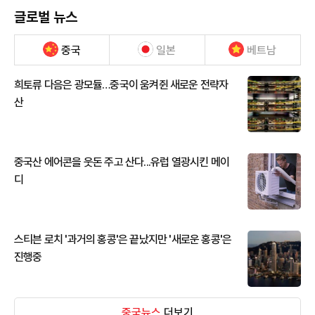
글로벌 뉴스
중국
일본
베트남
희토류 다음은 광모듈…중국이 움켜쥔 새로운 전략자
산
중국산 에어콘을 웃돈 주고 산다...유럽 열광시킨 메이
디
스티븐 로치 '과거의 홍콩'은 끝났지만 '새로운 홍콩'은
진행중
중국뉴스
더보기