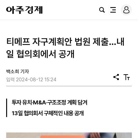
로
아
그
검
전
주
인
색
체
경
메
제
뉴
티메프 자구계획안 법원 제출…내
일 협의회에서 공개
백소희 기자
공
텍
입력 2024-08-12 15:24
유
스
트
크
기
투자 유치·M&A·구조조정 계획 담겨
13일 협의회서 구체적인 내용 공개