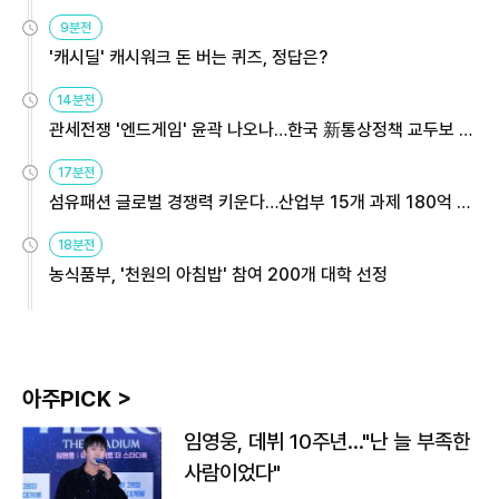
9분전
'캐시딜' 캐시워크 돈 버는 퀴즈, 정답은?
14분전
관세전쟁 '엔드게임' 윤곽 나오나…한국 新통상정책 교두보 활
용해야
17분전
섬유패션 글로벌 경쟁력 키운다…산업부 15개 과제 180억 지
원
18분전
농식품부, '천원의 아침밥' 참여 200개 대학 선정
아주PICK >
임영웅, 데뷔 10주년…"난 늘 부족한
사람이었다"