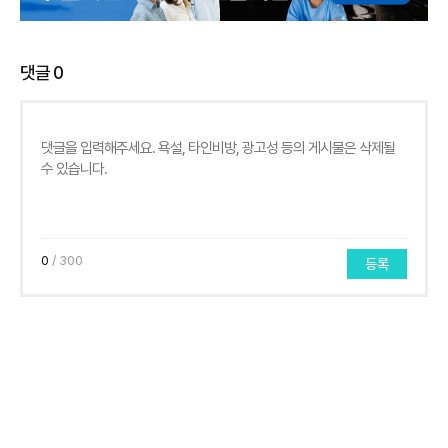
댓글
0
0
/ 300
등록