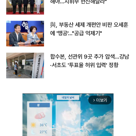
해야…지휘부 헌신해달라"
與, 부동산 세제 개편안 비판 오세훈
에 '맹공'…"공급 억제기"
합수본, 선관위 9곳 추가 압색…강남
·서초도 '투표율 허위 입력' 정황
더보기
arrow_forward_ios