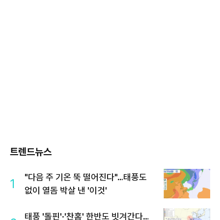
트렌드뉴스
"다음 주 기온 뚝 떨어진다"…태풍도
1
없이 열돔 박살 낸 '이것'
태풍 '돌핀'·'찬홈' 한반도 빗겨간다…