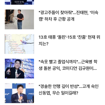
"광고주들이 찾아줘"…진태현, '이숙
캠' 하차 후 근황 공개
13호 태풍 '돌핀'·15호 '찬홈' 현재 위
치는?
"속옷 빨고 졸업식까지"…근육병 학
생 돌본 공익, 코미디언 김규원이었
다
"경솔한 언행 깊이 반성"…고개 숙인
신동엽, 무슨 일이길래?