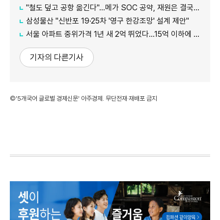
"철도 덮고 공항 옮긴다"…메가 SOC 공약, 재원은 결국 '땅'
삼성물산 "신반포 19·25차 '영구 한강조망' 설계 제안"
서울 아파트 중위가격 1년 새 2억 뛰었다…15억 이하에 실수요 몰려
기자의 다른기사
©'5개국어 글로벌 경제신문' 아주경제. 무단전재·재배포 금지