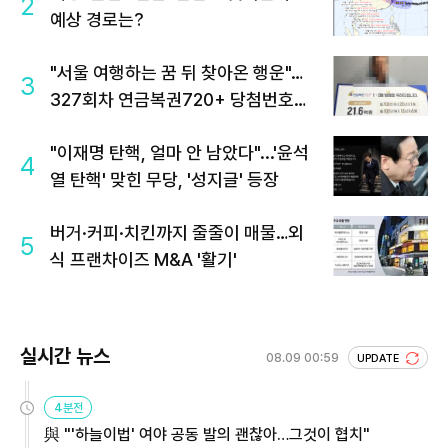
2
예상 경로는?
"서울 여행하는 꿈 뒤 찾아온 행운"…
3
327회차 연금복권720+ 당첨번호조
회 주목
"이재명 탄핵, 얼마 안 남았다"...'윤석
4
열 탄핵' 맞힌 무당, '성지글' 등장
버거·커피·치킨까지 줄줄이 매물…외
5
식 프랜차이즈 M&A '활기'
실시간 뉴스
08.09 00:59
UPDATE
4분전
與 "'하늘이법' 여야 공동 발의 괜찮아…그것이 협치"