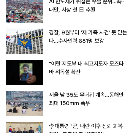
AI 반도체가 뒤집은 수출 순위…韓·
대만, 사상 첫 日 추월
경찰, 9월부터 '제 가족 사건' 못 맡는
다…수사인력 881명 보강
"이란 지도부 내 최고지도자 모즈타
바 위독설 확산"
서울 낮 35도 무더위 계속…동해안
최대 150㎜ 폭우
李대통령 "군, 내란 이후 신뢰 회복