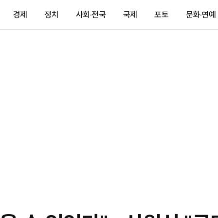
경제
정치
사회·전국
국제
포토
문화·연예