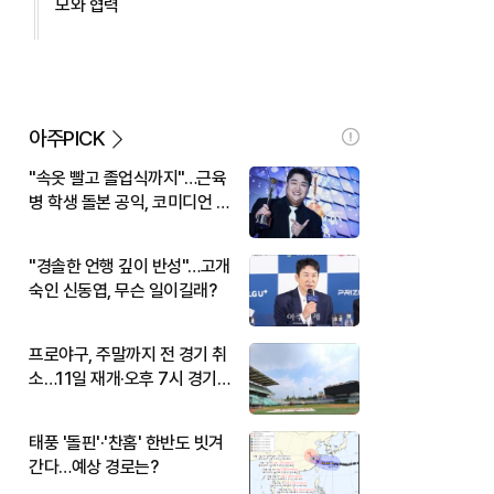
모와 협력
아주PICK
"속옷 빨고 졸업식까지"…근육
병 학생 돌본 공익, 코미디언 김
규원이었다
"경솔한 언행 깊이 반성"…고개
숙인 신동엽, 무슨 일이길래?
프로야구, 주말까지 전 경기 취
소…11일 재개·오후 7시 경기
시작
태풍 '돌핀'·'찬홈' 한반도 빗겨
간다…예상 경로는?