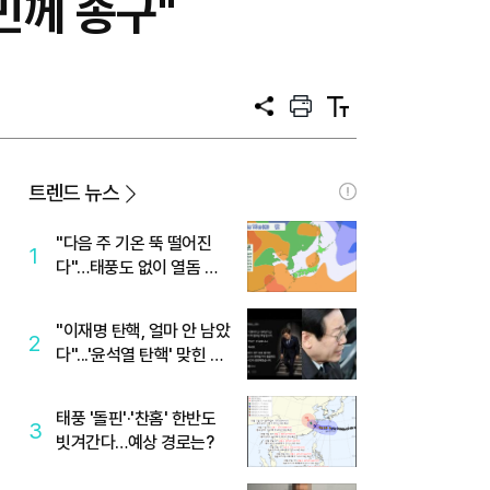
민께 송구"
공
프
텍
유
린
스
트
트
크
기
트렌드 뉴스
"다음 주 기온 뚝 떨어진
1
다"…태풍도 없이 열돔 박
살 낸 '이것'
"이재명 탄핵, 얼마 안 남았
2
다"...'윤석열 탄핵' 맞힌 무
당, '성지글' 등장
태풍 '돌핀'·'찬홈' 한반도
3
빗겨간다…예상 경로는?