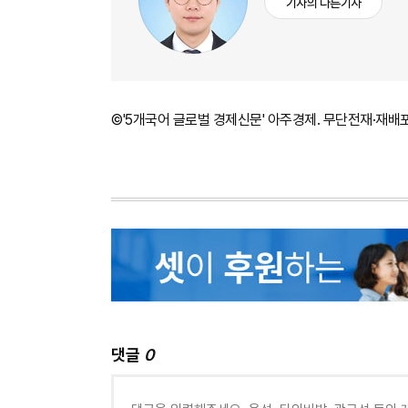
기자의 다른기사
©'5개국어 글로벌 경제신문' 아주경제. 무단전재·재배
댓글
0