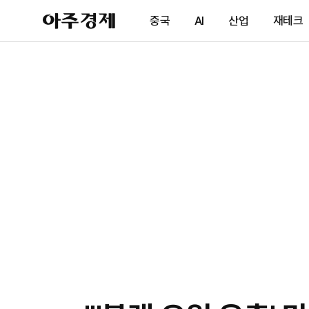
아
중국
AI
산업
재테크
주
경
제