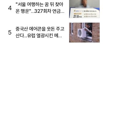
"서울 여행하는 꿈 뒤 찾아
4
온 행운"…327회차 연금
복권720+ 당첨번호조회
주목
중국산 에어콘을 웃돈 주고
5
산다...유럽 열광시킨 메이
디