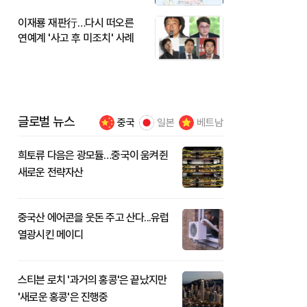
이재룡 재판行…다시 떠오른
연예계 '사고 후 미조치' 사례
글로벌 뉴스
중국
일본
베트남
희토류 다음은 광모듈…중국이 움켜쥔
새로운 전략자산
중국산 에어콘을 웃돈 주고 산다...유럽
열광시킨 메이디
스티븐 로치 '과거의 홍콩'은 끝났지만
'새로운 홍콩'은 진행중