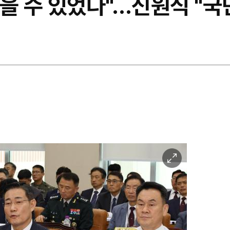
 막을 수 있었다"…신원식 "국
이
미
지
확
대