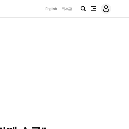
로
English
日本語
그
검
전
인
색
체
메
뉴