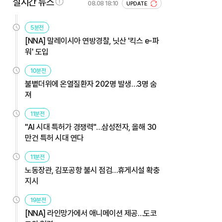
실시간 뉴스
08.08 18:10
UPDATE
5분전
[NNA] 말레이시아 연방경찰, 닛산 '킥스 e-파
워' 도입
10분전
불볕더위에 온열질환자 202명 발생…3명 숨
져
11분전
"AI 시대 특허가 경쟁력"…삼성전자, 올해 30
만건 특허 시대 연다
11분전
노동장관, 김포공항 불시 점검…휴게시설 확충
지시
19분전
[NNA] 라인망가에서 애니메이션 제공…도코