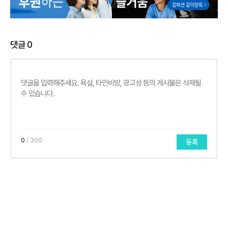
댓글
0
0
/ 300
등록