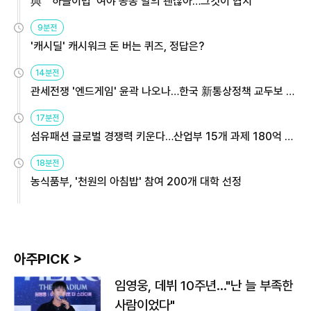
與 "'하늘이법' 여야 공동 발의 괜찮아…그것이 협치"
9분전
'캐시딜' 캐시워크 돈 버는 퀴즈, 정답은?
14분전
관세전쟁 '엔드게임' 윤곽 나오나…한국 新통상정책 교두보 활
용해야
17분전
섬유패션 글로벌 경쟁력 키운다…산업부 15개 과제 180억 지
원
18분전
농식품부, '천원의 아침밥' 참여 200개 대학 선정
아주PICK >
임영웅, 데뷔 10주년…"난 늘 부족한
사람이었다"