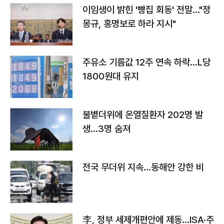
이임생이 밝힌 '빵집 회동' 전말…"정
몽규, 홍명보로 하라 지시"
주유소 기름값 12주 연속 하락…L당
1800원대 유지
불볕더위에 온열질환자 202명 발
생…3명 숨져
전국 무더위 지속…동해안 강한 비
李, 정부 세제개편안에 제동…ISA·주