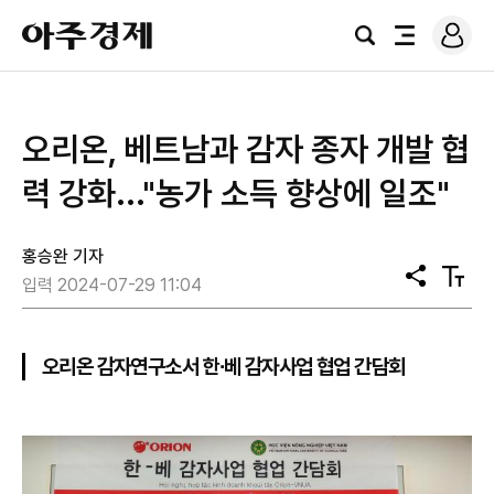
로
아
그
검
전
주
인
색
체
경
메
제
뉴
오리온, 베트남과 감자 종자 개발 협
력 강화..."농가 소득 향상에 일조"
홍승완 기자
공
텍
입력 2024-07-29 11:04
유
스
트
크
기
오리온 감자연구소서 한∙베 감자사업 협업 간담회