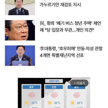
가누르기안 재검토 지시
與, 황희 '폐기 버스 청년 주택' 제안
에 "당 입장과 무관…개인 의견"
李대통령, '호우피해' 안동·의성 관할
4개면 특별재난지역 선포
더보기
arrow_forward_ios