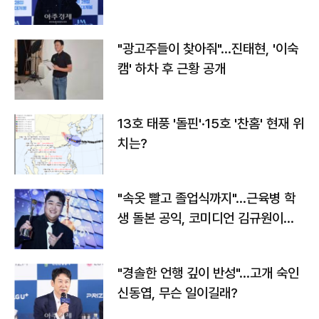
"광고주들이 찾아줘"…진태현, '이숙
캠' 하차 후 근황 공개
13호 태풍 '돌핀'·15호 '찬홈' 현재 위
치는?
"속옷 빨고 졸업식까지"…근육병 학
생 돌본 공익, 코미디언 김규원이었
다
"경솔한 언행 깊이 반성"…고개 숙인
신동엽, 무슨 일이길래?