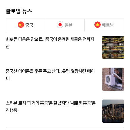
글로벌 뉴스
중국
일본
베트남
희토류 다음은 광모듈…중국이 움켜쥔 새로운 전략자
산
중국산 에어콘을 웃돈 주고 산다...유럽 열광시킨 메이
디
스티븐 로치 '과거의 홍콩'은 끝났지만 '새로운 홍콩'은
진행중