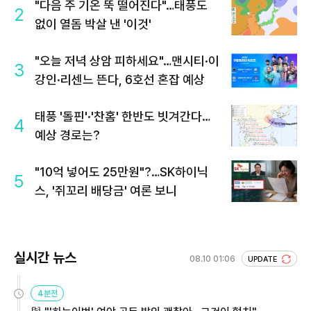
"다음 주 기온 뚝 떨어진다"…태풍도
2
없이 열돔 박살 낸 '이것'
"오늘 저녁 상암 피하세요"…맨시티·이
3
강인·리센느 뜬다, 6호선 혼잡 예상
태풍 '돌핀'·'찬홈' 한반도 빗겨간다…
4
예상 경로는?
"10억 넣어도 25만원"?…SK하이닉
5
스, '쥐꼬리 배당금' 여론 보니
실시간 뉴스
08.10 01:06
UPDATE
4분전