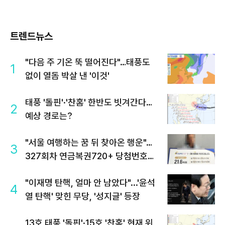
트렌드뉴스
"다음 주 기온 뚝 떨어진다"…태풍도
1
없이 열돔 박살 낸 '이것'
태풍 '돌핀'·'찬홈' 한반도 빗겨간다…
2
예상 경로는?
"서울 여행하는 꿈 뒤 찾아온 행운"…
3
327회차 연금복권720+ 당첨번호조
회 주목
"이재명 탄핵, 얼마 안 남았다"...'윤석
4
열 탄핵' 맞힌 무당, '성지글' 등장
13호 태풍 '돌핀'·15호 '찬홈' 현재 위