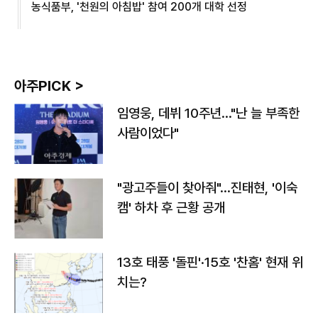
농식품부, '천원의 아침밥' 참여 200개 대학 선정
아주PICK >
임영웅, 데뷔 10주년…"난 늘 부족한
사람이었다"
"광고주들이 찾아줘"…진태현, '이숙
캠' 하차 후 근황 공개
13호 태풍 '돌핀'·15호 '찬홈' 현재 위
치는?