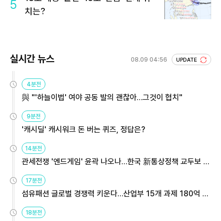
5
치는?
실시간 뉴스
08.09 04:56
UPDATE
4분전
與 "'하늘이법' 여야 공동 발의 괜찮아…그것이 협치"
9분전
'캐시딜' 캐시워크 돈 버는 퀴즈, 정답은?
14분전
관세전쟁 '엔드게임' 윤곽 나오나…한국 新통상정책 교두보 활
용해야
17분전
섬유패션 글로벌 경쟁력 키운다…산업부 15개 과제 180억 지
원
18분전