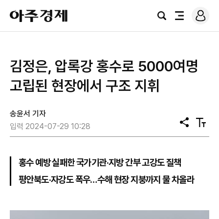
로
아
그
검
전
주
인
색
체
경
메
제
뉴
김정은, 압록강 홍수로 5000여명
고립된 현장에서 구조 지휘
송윤서 기자
공
텍
입력 2024-07-29 10:28
유
스
트
크
기
홍수 예방 실패한 국가기관·지방 간부 고강도 질책
평안북도·자강도 폭우…수해 현장 지붕까지 물 차올라