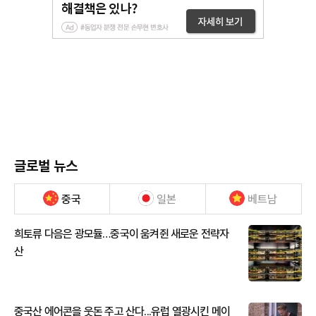
글로벌 뉴스
중국
일본
베트남
희토류 다음은 광모듈…중국이 움켜쥔 새로운 전략자
산
중국산 에어콘을 웃돈 주고 산다...유럽 열광시킨 메이