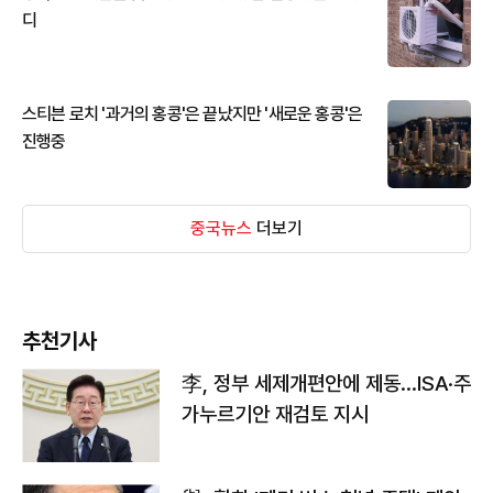
디
스티븐 로치 '과거의 홍콩'은 끝났지만 '새로운 홍콩'은
진행중
중국뉴스
더보기
추천기사
李, 정부 세제개편안에 제동…ISA·주
가누르기안 재검토 지시