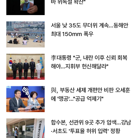
바 위독설 확산"
서울 낮 35도 무더위 계속…동해안
최대 150㎜ 폭우
李대통령 "군, 내란 이후 신뢰 회복
해야…지휘부 헌신해달라"
與, 부동산 세제 개편안 비판 오세훈
에 '맹공'…"공급 억제기"
합수본, 선관위 9곳 추가 압색…강남
·서초도 '투표율 허위 입력' 정황