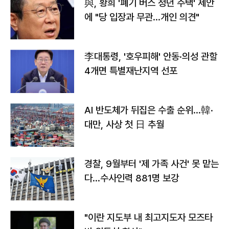
與, 황희 '폐기 버스 청년 주택' 제안
에 "당 입장과 무관…개인 의견"
李대통령, '호우피해' 안동·의성 관할
4개면 특별재난지역 선포
AI 반도체가 뒤집은 수출 순위…韓·
대만, 사상 첫 日 추월
경찰, 9월부터 '제 가족 사건' 못 맡는
다…수사인력 881명 보강
"이란 지도부 내 최고지도자 모즈타