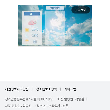
더보기
arrow_forward_ios
Unmute
개인정보처리방침
청소년보호정책
사이트맵
정기간행등록번호 : 서울 아 00493
회장·발행인 : 곽영길
사장·편집인 : 임규진
청소년보호책임자 : 전운