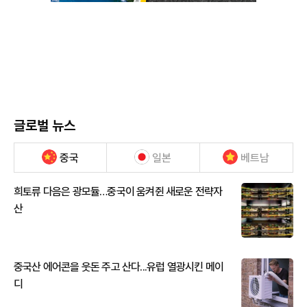
글로벌 뉴스
중국
일본
베트남
희토류 다음은 광모듈…중국이 움켜쥔 새로운 전략자
산
중국산 에어콘을 웃돈 주고 산다...유럽 열광시킨 메이
디