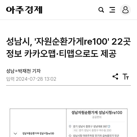
로
아
그
검
전
주
인
색
체
경
메
제
뉴
성남시, '자원순환가게re100' 22곳
정보 카카오맵·티맵으로도 제공
성남=박재천 기자
공
텍
입력 2024-07-28 13:02
유
스
트
크
기