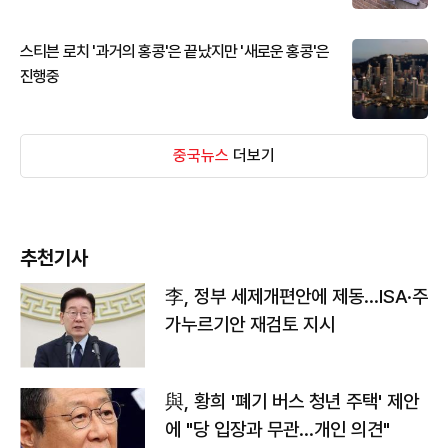
스티븐 로치 '과거의 홍콩'은 끝났지만 '새로운 홍콩'은
진행중
중국뉴스
더보기
추천기사
李, 정부 세제개편안에 제동…ISA·주
가누르기안 재검토 지시
與, 황희 '폐기 버스 청년 주택' 제안
에 "당 입장과 무관…개인 의견"