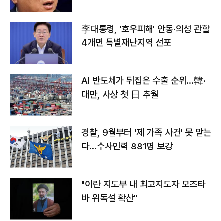
李대통령, '호우피해' 안동·의성 관할
4개면 특별재난지역 선포
AI 반도체가 뒤집은 수출 순위…韓·
대만, 사상 첫 日 추월
경찰, 9월부터 '제 가족 사건' 못 맡는
다…수사인력 881명 보강
"이란 지도부 내 최고지도자 모즈타
바 위독설 확산"