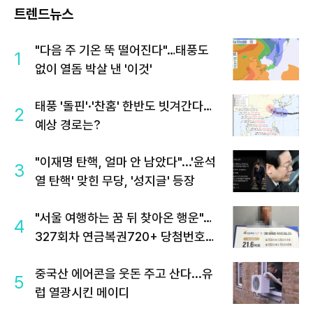
트렌드뉴스
"다음 주 기온 뚝 떨어진다"…태풍도
1
없이 열돔 박살 낸 '이것'
태풍 '돌핀'·'찬홈' 한반도 빗겨간다…
2
예상 경로는?
"이재명 탄핵, 얼마 안 남았다"...'윤석
3
열 탄핵' 맞힌 무당, '성지글' 등장
"서울 여행하는 꿈 뒤 찾아온 행운"…
4
327회차 연금복권720+ 당첨번호조
회 주목
중국산 에어콘을 웃돈 주고 산다...유
5
럽 열광시킨 메이디