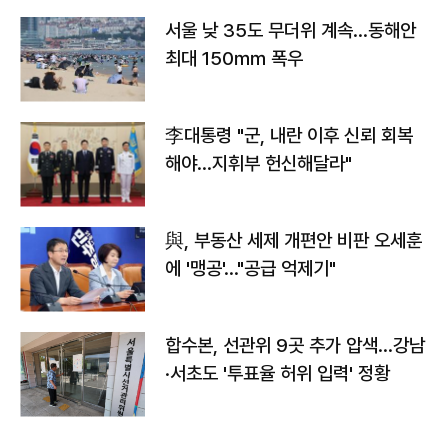
서울 낮 35도 무더위 계속…동해안
최대 150㎜ 폭우
李대통령 "군, 내란 이후 신뢰 회복
해야…지휘부 헌신해달라"
與, 부동산 세제 개편안 비판 오세훈
에 '맹공'…"공급 억제기"
합수본, 선관위 9곳 추가 압색…강남
·서초도 '투표율 허위 입력' 정황