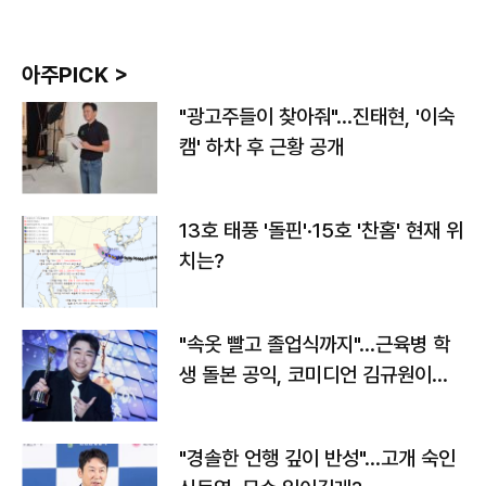
아주PICK >
"광고주들이 찾아줘"…진태현, '이숙
캠' 하차 후 근황 공개
13호 태풍 '돌핀'·15호 '찬홈' 현재 위
치는?
"속옷 빨고 졸업식까지"…근육병 학
생 돌본 공익, 코미디언 김규원이었
다
"경솔한 언행 깊이 반성"…고개 숙인