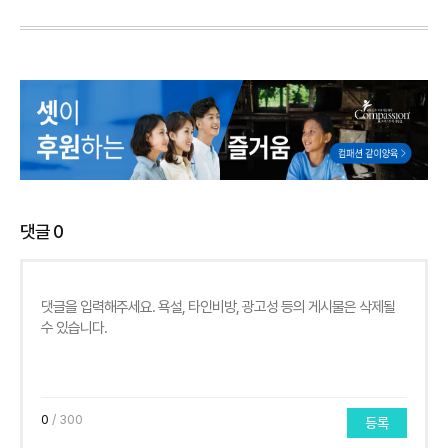
댓글
0
0
/ 300
등록