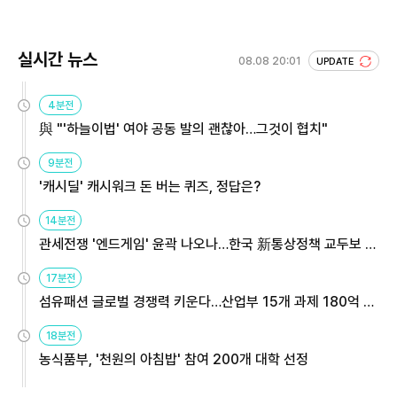
실시간 뉴스
08.08 20:01
UPDATE
4분전
與 "'하늘이법' 여야 공동 발의 괜찮아…그것이 협치"
9분전
'캐시딜' 캐시워크 돈 버는 퀴즈, 정답은?
14분전
관세전쟁 '엔드게임' 윤곽 나오나…한국 新통상정책 교두보 활
용해야
17분전
섬유패션 글로벌 경쟁력 키운다…산업부 15개 과제 180억 지
원
18분전
농식품부, '천원의 아침밥' 참여 200개 대학 선정