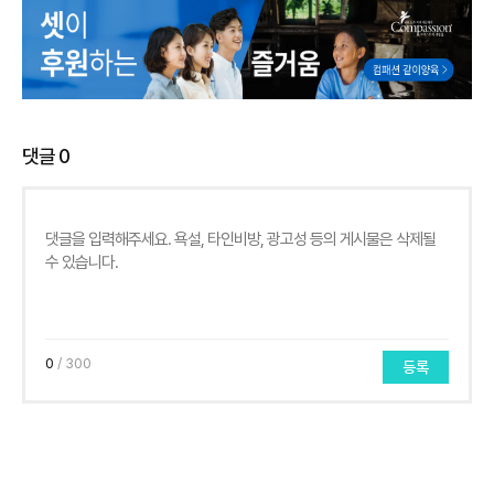
댓글
0
0
/ 300
등록