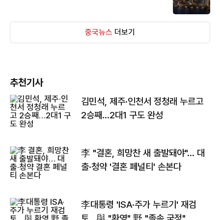
중국뉴스
더보기
추천기사
김민석, 제주·인천서 정청래 누르고
2승째…2대1 구도 완성
李 "결혼, 희망찬 새 출발돼야"… 대
출·청약 '결혼 페널티' 손본다
李대통령 'ISA·주가 누르기' 재검
토…與 "환영" 野 "졸속 국정"