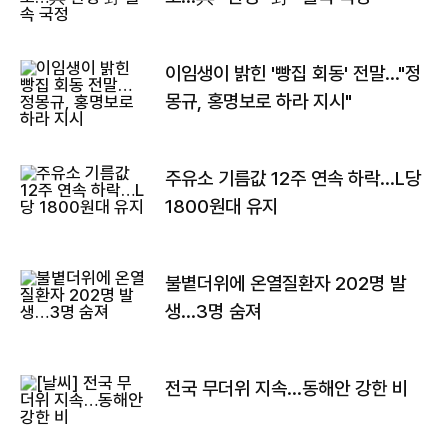
이임생이 밝힌 '빵집 회동' 전말…"정
몽규, 홍명보로 하라 지시"
주유소 기름값 12주 연속 하락…L당
1800원대 유지
불볕더위에 온열질환자 202명 발
생…3명 숨져
전국 무더위 지속…동해안 강한 비