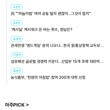
4분전
與 "'하늘이법' 여야 공동 발의 괜찮아…그것이 협치"
9분전
'캐시딜' 캐시워크 돈 버는 퀴즈, 정답은?
14분전
관세전쟁 '엔드게임' 윤곽 나오나…한국 新통상정책 교두보 활
용해야
17분전
섬유패션 글로벌 경쟁력 키운다…산업부 15개 과제 180억 지
원
18분전
농식품부, '천원의 아침밥' 참여 200개 대학 선정
아주PICK >