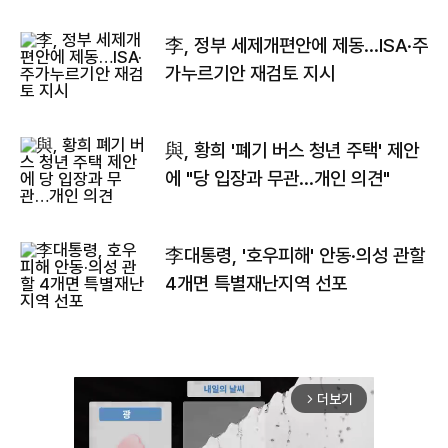
李, 정부 세제개편안에 제동…ISA·주
가누르기안 재검토 지시
與, 황희 '폐기 버스 청년 주택' 제안
에 "당 입장과 무관…개인 의견"
李대통령, '호우피해' 안동·의성 관할
4개면 특별재난지역 선포
더보기
arrow_forward_ios