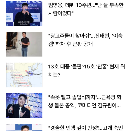
임영웅, 데뷔 10주년…"난 늘 부족한
사람이었다"
"광고주들이 찾아줘"…진태현, '이숙
캠' 하차 후 근황 공개
13호 태풍 '돌핀'·15호 '찬홈' 현재 위
치는?
"속옷 빨고 졸업식까지"…근육병 학
생 돌본 공익, 코미디언 김규원이었
다
"경솔한 언행 깊이 반성"…고개 숙인