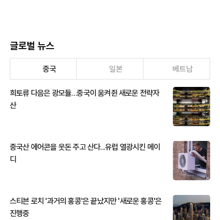
글로벌 뉴스
중국
일본
베트남
희토류 다음은 광모듈…중국이 움켜쥔 새로운 전략자
산
중국산 에어콘을 웃돈 주고 산다...유럽 열광시킨 메이
디
스티븐 로치 '과거의 홍콩'은 끝났지만 '새로운 홍콩'은
진행중