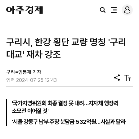
로
아
그
검
전
주
인
색
체
경
메
제
뉴
구리시, 한강 횡단 교량 명칭 '구리
대교' 재차 강조
구리=임봉재 기자
공
텍
입력 2024-07-25 12:43
유
스
트
크
기
'국가지명위원회 최종 결정 못 내려…지자체 행정력
소모전 이어질 것'
'서울 강동구 납부 주장 분담금 532억원…사실과 달라'