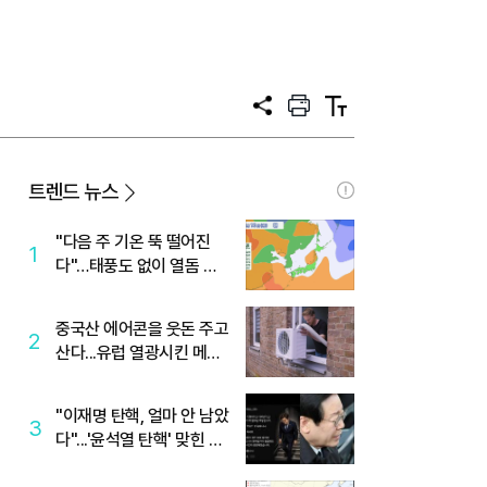
공
프
텍
유
린
스
트
트
크
기
트렌드 뉴스
"다음 주 기온 뚝 떨어진
1
다"…태풍도 없이 열돔 박
살 낸 '이것'
중국산 에어콘을 웃돈 주고
2
산다...유럽 열광시킨 메이
디
"이재명 탄핵, 얼마 안 남았
3
다"...'윤석열 탄핵' 맞힌 무
당, '성지글' 등장