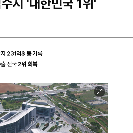
수지 '대한민국 1위'
수지 231억$ 등 기록
수출 전국 2위 회복
이
미
지
확
대