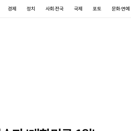
경제
정치
사회·전국
국제
포토
문화·연예