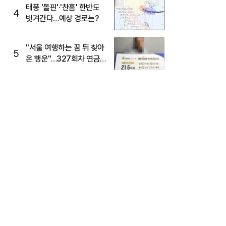
태풍 '돌핀'·'찬홈' 한반도
4
빗겨간다…예상 경로는?
"서울 여행하는 꿈 뒤 찾아
5
온 행운"…327회차 연금
복권720+ 당첨번호조회
주목