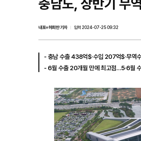
충남도, 상반기 무역
내포=허희만 기자
입력 2024-07-25 09:32
- 충남 수출 438억$·수입 207억$·무역
- 6월 수출 20개월 만에 최고점…5·6월 