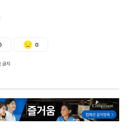
0
0
포 금지