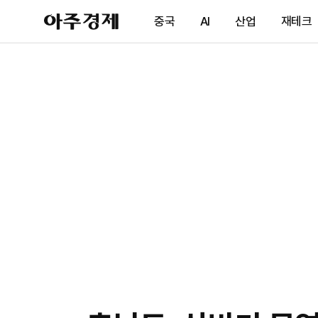
아
중국
AI
산업
재테크
주
경
제