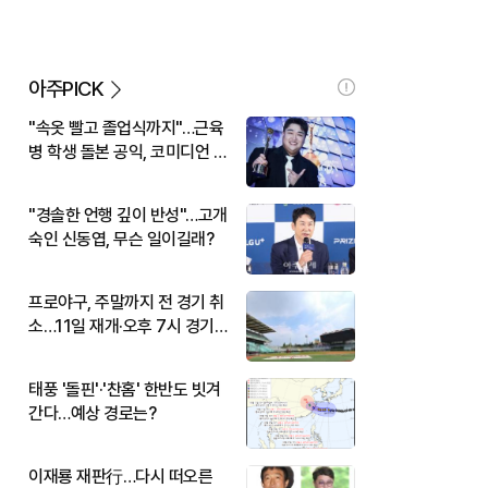
아주PICK
"속옷 빨고 졸업식까지"…근육
병 학생 돌본 공익, 코미디언 김
규원이었다
"경솔한 언행 깊이 반성"…고개
숙인 신동엽, 무슨 일이길래?
프로야구, 주말까지 전 경기 취
소…11일 재개·오후 7시 경기
시작
태풍 '돌핀'·'찬홈' 한반도 빗겨
간다…예상 경로는?
이재룡 재판行…다시 떠오른