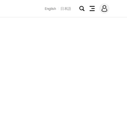
로
English
日本語
그
검
전
인
색
체
메
뉴