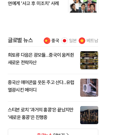
연예계 '사고 후 미조치' 사례
글로벌 뉴스
중국
일본
베트남
희토류 다음은 광모듈…중국이 움켜쥔
새로운 전략자산
중국산 에어콘을 웃돈 주고 산다...유럽
열광시킨 메이디
스티븐 로치 '과거의 홍콩'은 끝났지만
'새로운 홍콩'은 진행중