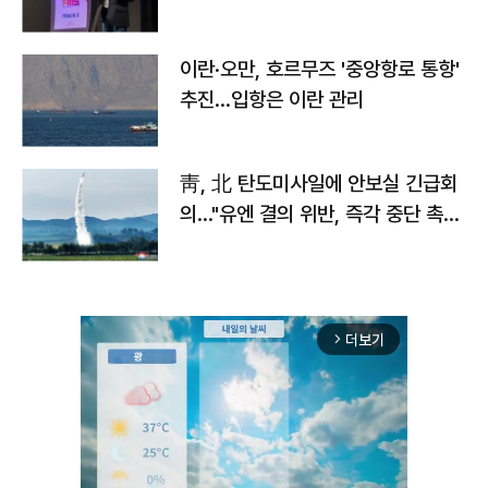
이란·오만, 호르무즈 '중앙항로 통항'
추진…입항은 이란 관리
靑, 北 탄도미사일에 안보실 긴급회
의…"유엔 결의 위반, 즉각 중단 촉
구"
더보기
arrow_forward_ios