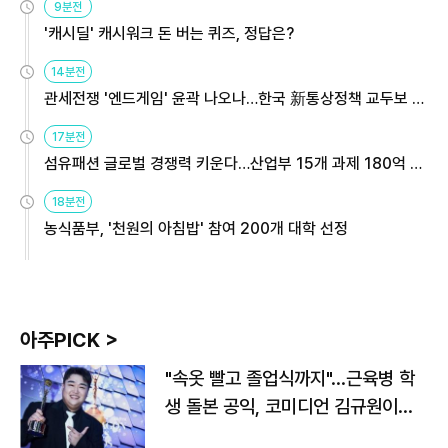
9분전
'캐시딜' 캐시워크 돈 버는 퀴즈, 정답은?
14분전
관세전쟁 '엔드게임' 윤곽 나오나…한국 新통상정책 교두보 활
용해야
17분전
섬유패션 글로벌 경쟁력 키운다…산업부 15개 과제 180억 지
원
18분전
농식품부, '천원의 아침밥' 참여 200개 대학 선정
아주PICK >
"속옷 빨고 졸업식까지"…근육병 학
생 돌본 공익, 코미디언 김규원이었
다