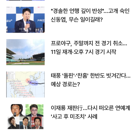
"경솔한 언행 깊이 반성"…고개 숙인
신동엽, 무슨 일이길래?
프로야구, 주말까지 전 경기 취소…
11일 재개·오후 7시 경기 시작
태풍 '돌핀'·'찬홈' 한반도 빗겨간다…
예상 경로는?
이재룡 재판行…다시 떠오른 연예계
'사고 후 미조치' 사례