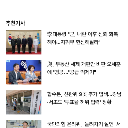
추천기사
李대통령 "군, 내란 이후 신뢰 회복
해야…지휘부 헌신해달라"
與, 부동산 세제 개편안 비판 오세훈
에 '맹공'…"공급 억제기"
합수본, 선관위 9곳 추가 압색…강남
·서초도 '투표율 허위 입력' 정황
국민의힘 윤리위, '돌려차기 실언' 서