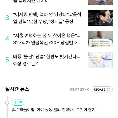
럽 열광시킨 메이디
"이재명 탄핵, 얼마 안 남았다"...'윤석
3
열 탄핵' 맞힌 무당, '성지글' 등장
"서울 여행하는 꿈 뒤 찾아온 행운"…
4
327회차 연금복권720+ 당첨번호조
회 주목
태풍 '돌핀'·'찬홈' 한반도 빗겨간다…
5
예상 경로는?
실시간 뉴스
08.07 23:40
UPDATE
4분전
與 "'하늘이법' 여야 공동 발의 괜찮아…그것이 협치"