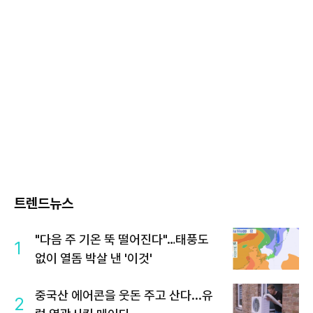
트렌드뉴스
"다음 주 기온 뚝 떨어진다"…태풍도
1
없이 열돔 박살 낸 '이것'
중국산 에어콘을 웃돈 주고 산다...유
2