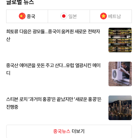
글로벌 뉴스
중국
일본
베트남
희토류 다음은 광모듈…중국이 움켜쥔 새로운 전략자
산
중국산 에어콘을 웃돈 주고 산다...유럽 열광시킨 메이
디
스티븐 로치 '과거의 홍콩'은 끝났지만 '새로운 홍콩'은
진행중
중국뉴스
더보기