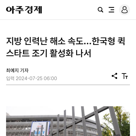
로
아
그
검
전
주
인
색
체
경
메
제
뉴
지방 인력난 해소 속도...한국형 퀵
스타트 조기 활성화 나서
최예지 기자
공
텍
입력 2024-07-25 06:00
유
스
트
크
기