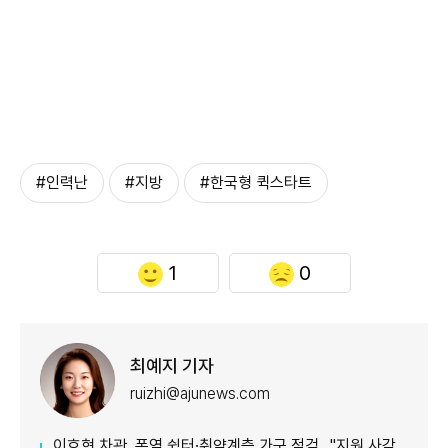
#인력난
#지방
#한국형 퀵스타트
1
0
최예지 기자
ruizhi@ajunews.com
이호현 차관, 폭염 쉼터·취약계층 가구 점검…"지원 사각지대 최소화"