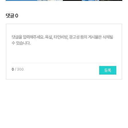
댓글
0
0
/ 300
등록