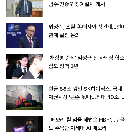
범수·진종오 징계절차 개시
위성락, 스틸 美대사와 상견례…한미
관계 발전 논의
'채상병 순직' 임성근 전 사단장 항소
심도 징역 3년
현금 88조 쌓인 SK하이닉스, 국내
채권시장 '큰손' 됐다…최대 40조 투
자
"메모리 월 넘을 해법은 HBF"…구글
도 주목한 차세대 AI 메모리