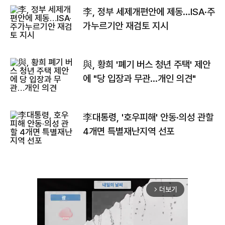
李, 정부 세제개편안에 제동…ISA·주
가누르기안 재검토 지시
與, 황희 '폐기 버스 청년 주택' 제안
에 "당 입장과 무관…개인 의견"
李대통령, '호우피해' 안동·의성 관할
4개면 특별재난지역 선포
더보기
arrow_forward_ios