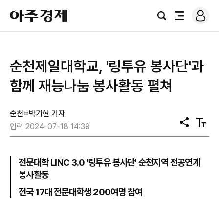
로
아
그
검
전
주
인
색
체
경
메
제
뉴
순천제일대학교, '링투유 봉사단'과
함께 재능나눔 봉사활동 펼쳐
순천=박기현 기자
공
텍
입력 2024-07-18 14:39
유
스
트
크
기
전문대학 LINC 3.0 '링투유 봉사단' 순천지역 전공연계
봉사활동
전국 17대 전문대학생 200여명 참여