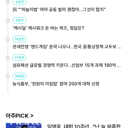
4분전
與 "'하늘이법' 여야 공동 발의 괜찮아…그것이 협치"
9분전
'캐시딜' 캐시워크 돈 버는 퀴즈, 정답은?
14분전
관세전쟁 '엔드게임' 윤곽 나오나…한국 新통상정책 교두보 활
용해야
17분전
섬유패션 글로벌 경쟁력 키운다…산업부 15개 과제 180억 지
원
18분전
농식품부, '천원의 아침밥' 참여 200개 대학 선정
아주PICK >
임영웅, 데뷔 10주년…"난 늘 부족한