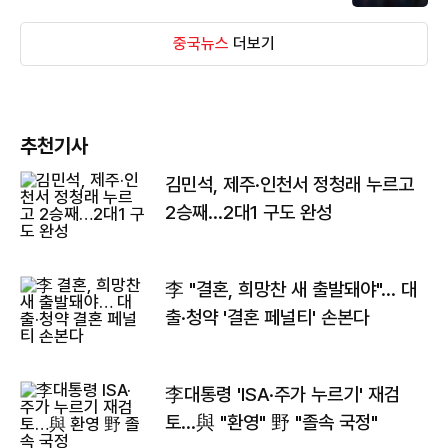
중국뉴스
더보기
추천기사
김민석, 제주·인천서 정청래 누르고
2승째…2대1 구도 완성
李 "결혼, 희망찬 새 출발돼야"… 대
출·청약 '결혼 페널티' 손본다
李대통령 'ISA·주가 누르기' 재검
토…與 "환영" 野 "졸속 국정"