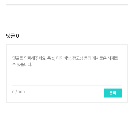
댓글
0
0
/ 300
등록