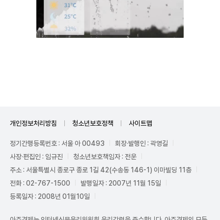
Unmute
개인정보처리방침
청소년보호정책
사이트맵
정기간행등록번호 : 서울 아 00493
회장·발행인 : 곽영길
사장·편집인 : 임규진
청소년보호책임자 : 전운
주소 : 서울특별시 종로구 종로 1길 42(수송동 146-1) 이마빌딩 11층
전화 : 02-767-1500
발행일자 : 2007년 11월 15일
등록일자 : 2008년 01월10일
아주경제는 인터넷신문윤리위원회 윤리강령을 준수합니다. 아주경제의 모든