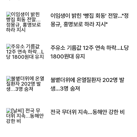
이임생이 밝힌 '빵집 회동' 전말…"정
몽규, 홍명보로 하라 지시"
주유소 기름값 12주 연속 하락…L당
1800원대 유지
불볕더위에 온열질환자 202명 발
생…3명 숨져
전국 무더위 지속…동해안 강한 비