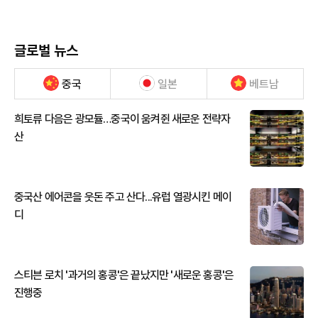
글로벌 뉴스
중국
일본
베트남
희토류 다음은 광모듈…중국이 움켜쥔 새로운 전략자
산
중국산 에어콘을 웃돈 주고 산다...유럽 열광시킨 메이
디
스티븐 로치 '과거의 홍콩'은 끝났지만 '새로운 홍콩'은
진행중