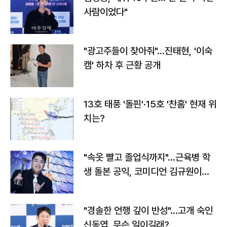
사람이었다"
"광고주들이 찾아줘"…진태현, '이숙
캠' 하차 후 근황 공개
13호 태풍 '돌핀'·15호 '찬홈' 현재 위
치는?
"속옷 빨고 졸업식까지"…근육병 학
생 돌본 공익, 코미디언 김규원이었
다
"경솔한 언행 깊이 반성"…고개 숙인
신동엽, 무슨 일이길래?