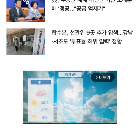
에 '맹공'…"공급 억제기"
합수본, 선관위 9곳 추가 압색…강남
·서초도 '투표율 허위 입력' 정황
더보기
arrow_forward_ios