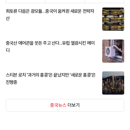
희토류 다음은 광모듈…중국이 움켜쥔 새로운 전략자
산
중국산 에어콘을 웃돈 주고 산다...유럽 열광시킨 메이
디
스티븐 로치 '과거의 홍콩'은 끝났지만 '새로운 홍콩'은
진행중
중국뉴스
더보기