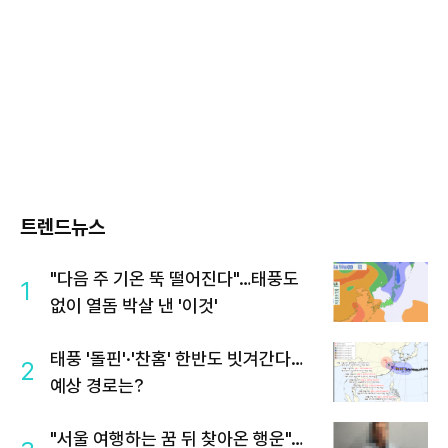
트렌드뉴스
"다음 주 기온 뚝 떨어진다"…태풍도
1
없이 열돔 박살 낸 '이것'
태풍 '돌핀'·'찬홈' 한반도 빗겨간다…
2
예상 경로는?
"서울 여행하는 꿈 뒤 찾아온 행운"…