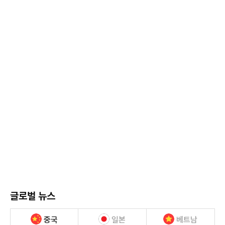
글로벌 뉴스
중국
일본
베트남