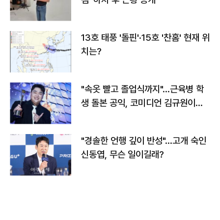
13호 태풍 '돌핀'·15호 '찬홈' 현재 위
치는?
"속옷 빨고 졸업식까지"…근육병 학
생 돌본 공익, 코미디언 김규원이었
다
"경솔한 언행 깊이 반성"…고개 숙인
신동엽, 무슨 일이길래?