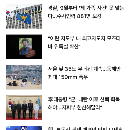
경찰, 9월부터 '제 가족 사건' 못 맡는
다…수사인력 881명 보강
"이란 지도부 내 최고지도자 모즈타
바 위독설 확산"
서울 낮 35도 무더위 계속…동해안
최대 150㎜ 폭우
李대통령 "군, 내란 이후 신뢰 회복
해야…지휘부 헌신해달라"
與, 부동산 세제 개편안 비판 오세훈