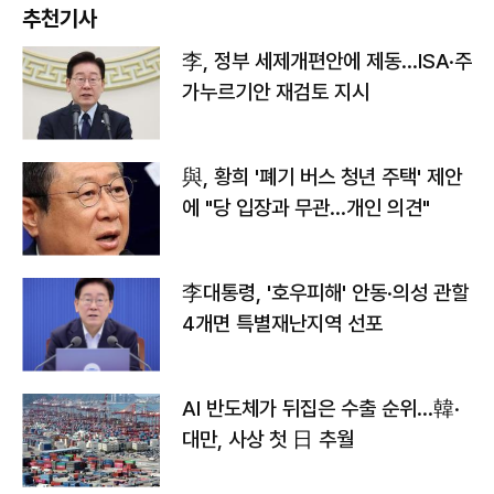
추천기사
李, 정부 세제개편안에 제동…ISA·주
가누르기안 재검토 지시
與, 황희 '폐기 버스 청년 주택' 제안
에 "당 입장과 무관…개인 의견"
李대통령, '호우피해' 안동·의성 관할
4개면 특별재난지역 선포
AI 반도체가 뒤집은 수출 순위…韓·
대만, 사상 첫 日 추월