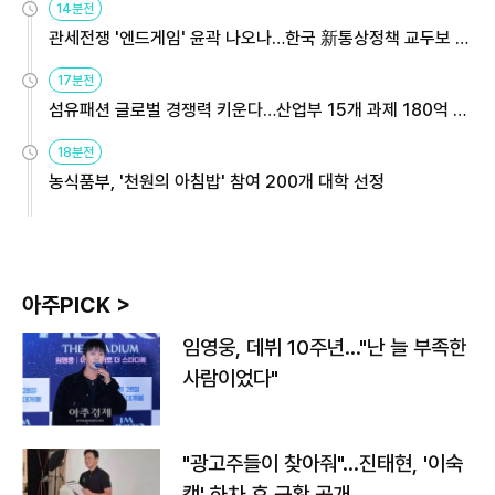
14분전
관세전쟁 '엔드게임' 윤곽 나오나…한국 新통상정책 교두보 활
용해야
17분전
섬유패션 글로벌 경쟁력 키운다…산업부 15개 과제 180억 지
원
18분전
농식품부, '천원의 아침밥' 참여 200개 대학 선정
아주PICK >
임영웅, 데뷔 10주년…"난 늘 부족한
사람이었다"
"광고주들이 찾아줘"…진태현, '이숙
캠' 하차 후 근황 공개