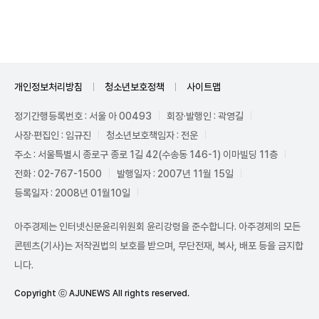
Unmute
개인정보처리방침
청소년보호정책
사이트맵
정기간행등록번호 : 서울 아 00493
회장·발행인 : 곽영길
사장·편집인 : 임규진
청소년보호책임자 : 전운
주소 : 서울특별시 종로구 종로 1길 42(수송동 146-1) 이마빌딩 11층
전화 : 02-767-1500
발행일자 : 2007년 11월 15일
등록일자 : 2008년 01월10일
아주경제는 인터넷신문윤리위원회 윤리강령을 준수합니다. 아주경제의 모든
콘텐츠(기사)는 저작권법의 보호를 받으며, 무단전재, 복사, 배포 등을 금지합
니다.
Copyright ⓒ AJUNEWS All rights reserved.