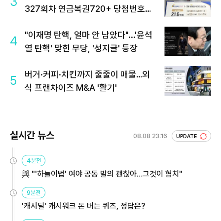
3
327회차 연금복권720+ 당첨번호조
회 주목
"이재명 탄핵, 얼마 안 남았다"...'윤석
4
열 탄핵' 맞힌 무당, '성지글' 등장
버거·커피·치킨까지 줄줄이 매물…외
5
식 프랜차이즈 M&A '활기'
실시간 뉴스
08.08 23:16
UPDATE
4분전
與 "'하늘이법' 여야 공동 발의 괜찮아…그것이 협치"
9분전
'캐시딜' 캐시워크 돈 버는 퀴즈, 정답은?