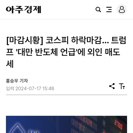
로
아
그
검
전
주
인
색
체
경
메
제
뉴
[마감시황] 코스피 하락마감… 트럼
프 '대만 반도체 언급'에 외인 매도
세
홍승우 기자
공
텍
입력 2024-07-17 15:48
유
스
트
크
기