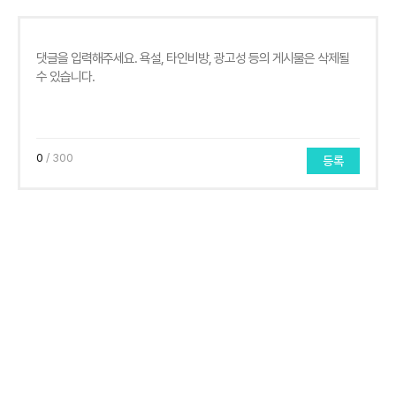
0
/ 300
등록