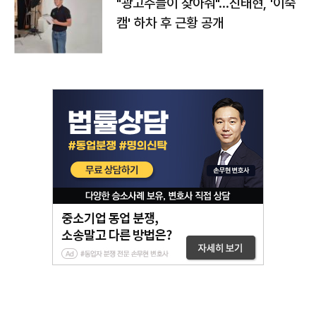
"광고주들이 찾아줘"…진태현, '이숙
캠' 하차 후 근황 공개