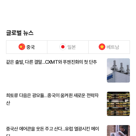
글로벌 뉴스
중국
일본
베트남
같은 출발, 다른 결말...CXMT와 푸젠진화의 첫 단추
희토류 다음은 광모듈…중국이 움켜쥔 새로운 전략자
산
중국산 에어콘을 웃돈 주고 산다...유럽 열광시킨 메이