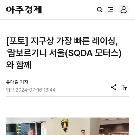
로
아
그
검
전
주
인
색
체
경
메
제
뉴
[포토] 지구상 가장 빠른 레이싱,
'람보르기니 서울(SQDA 모터스)
와 함께
유대길 기자
공
텍
입력 2024-07-16 13:44
유
스
트
크
기