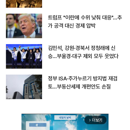
트럼프 "이란에 수위 낮춰 대응"…추
가 공격 대신 경제 압박
김민석, 강원·경북서 정청래에 신
승…부울경·대구 제외 모두 웃었다
정부 ISA·주가누르기 방지법 재검
토…부동산세제 개편안도 손질
더보기
arrow_forward_ios