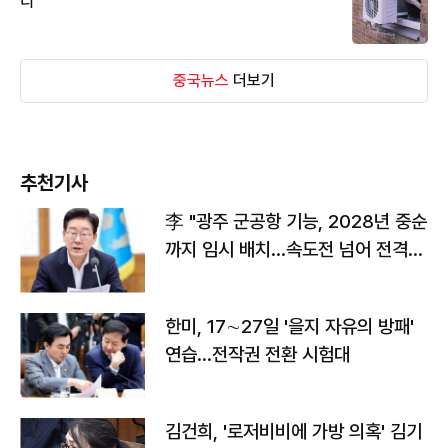
디
중국뉴스
더보기
추천기사
李 "광주 군공항 기능, 2028년 중순
까지 임시 배치…속도전 넘어 전격
전"
한미, 17∼27일 '을지 자유의 방패'
연습…전작권 전환 시험대
김건희, '로저비비에 가방 의혹' 김기