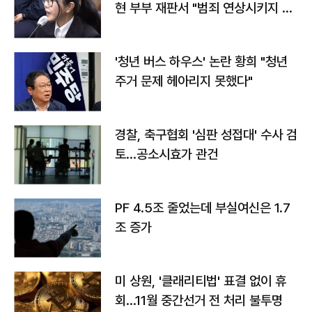
현 부부 재판서 "범죄 연상시키지 말
라"
'청년 버스 하우스' 논란 황희 "청년
주거 문제 헤아리지 못했다"
경찰, 축구협회 '심판 성접대' 수사 검
토…공소시효가 관건
PF 4.5조 줄었는데 부실여신은 1.7
조 증가
미 상원, '클래리티법' 표결 없이 휴
회…11월 중간선거 전 처리 불투명