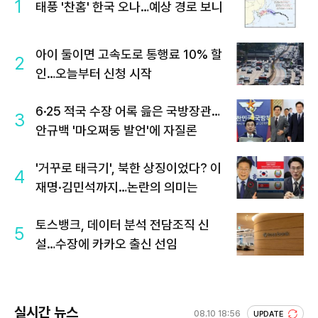
1
태풍 '찬홈' 한국 오나…예상 경로 보니
아이 둘이면 고속도로 통행료 10% 할
2
인…오늘부터 신청 시작
6·25 적국 수장 어록 읊은 국방장관…
3
안규백 '마오쩌둥 발언'에 자질론
'거꾸로 태극기', 북한 상징이었다? 이
4
재명·김민석까지…논란의 의미는
토스뱅크, 데이터 분석 전담조직 신
5
설…수장에 카카오 출신 선임
실시간 뉴스
08.10 18:56
UPDATE