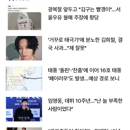
광복절 앞두고 "김구는 빨갱이"…서
울우유 불매 주장에 황당
'거꾸로 태극기'에 분노한 김희철, 결
국 사과…"제 잘못"
태풍 '돌핀'·'찬홈'에 이어 16호 태풍
'페이러우'도 발생…예상 경로 보니
임영웅, 데뷔 10주년…"난 늘 부족한
사람이었다"