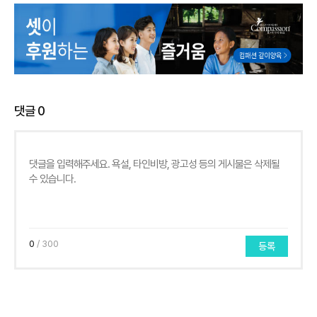
댓글
0
0
/ 300
등록