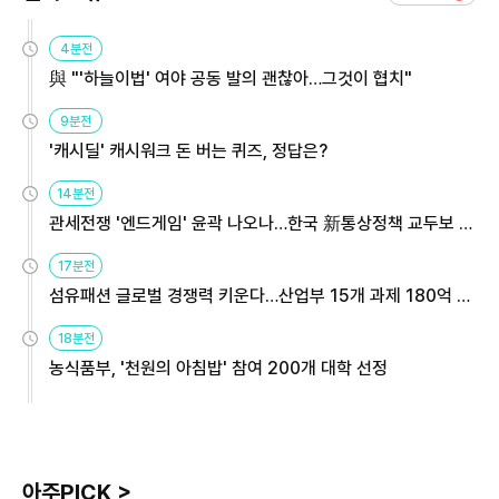
4분전
與 "'하늘이법' 여야 공동 발의 괜찮아…그것이 협치"
9분전
'캐시딜' 캐시워크 돈 버는 퀴즈, 정답은?
14분전
관세전쟁 '엔드게임' 윤곽 나오나…한국 新통상정책 교두보 활
용해야
17분전
섬유패션 글로벌 경쟁력 키운다…산업부 15개 과제 180억 지
원
18분전
농식품부, '천원의 아침밥' 참여 200개 대학 선정
아주PICK >