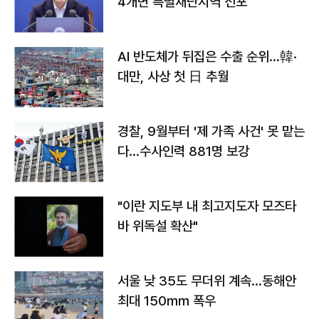
4개면 특별재난지역 선포
AI 반도체가 뒤집은 수출 순위…韓·
대만, 사상 첫 日 추월
경찰, 9월부터 '제 가족 사건' 못 맡는
다…수사인력 881명 보강
"이란 지도부 내 최고지도자 모즈타
바 위독설 확산"
서울 낮 35도 무더위 계속…동해안
최대 150㎜ 폭우