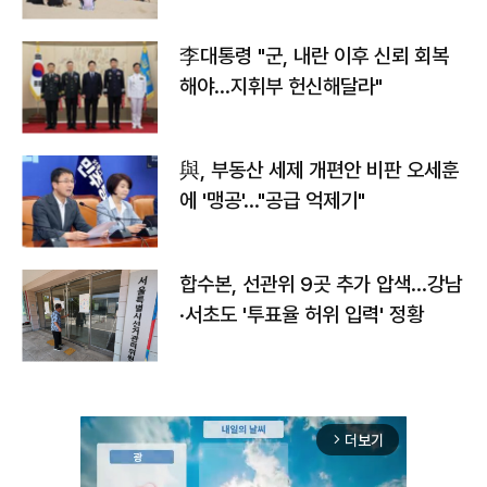
李대통령 "군, 내란 이후 신뢰 회복
해야…지휘부 헌신해달라"
與, 부동산 세제 개편안 비판 오세훈
에 '맹공'…"공급 억제기"
합수본, 선관위 9곳 추가 압색…강남
·서초도 '투표율 허위 입력' 정황
더보기
arrow_forward_ios