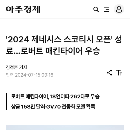
로
아
그
검
전
주
인
색
체
경
메
제
뉴
'2024 제네시스 스코티시 오픈' 성
료…로버트 매킨타이어 우승
김정훈 기자
공
텍
입력 2024-07-15 09:16
유
스
트
크
기
로버트 매킨타이어, 18언더파 262타로 우승
상금 158만 달러·GV70 전동화 모델 획득