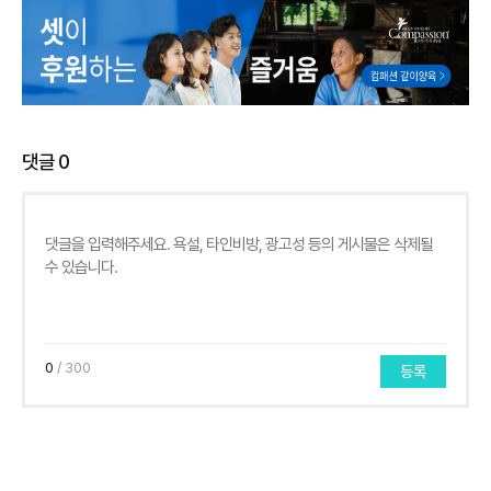
댓글
0
0
/ 300
등록