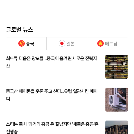
글로벌 뉴스
중국
일본
베트남
희토류 다음은 광모듈…중국이 움켜쥔 새로운 전략자
산
중국산 에어콘을 웃돈 주고 산다...유럽 열광시킨 메이
디
스티븐 로치 '과거의 홍콩'은 끝났지만 '새로운 홍콩'은
진행중