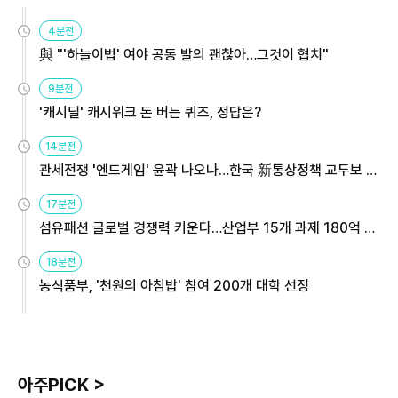
4분전
與 "'하늘이법' 여야 공동 발의 괜찮아…그것이 협치"
9분전
'캐시딜' 캐시워크 돈 버는 퀴즈, 정답은?
14분전
관세전쟁 '엔드게임' 윤곽 나오나…한국 新통상정책 교두보 활
용해야
17분전
섬유패션 글로벌 경쟁력 키운다…산업부 15개 과제 180억 지
원
18분전
농식품부, '천원의 아침밥' 참여 200개 대학 선정
아주PICK >