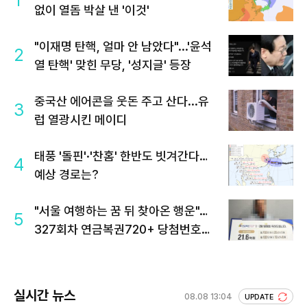
1
없이 열돔 박살 낸 '이것'
"이재명 탄핵, 얼마 안 남았다"...'윤석
2
열 탄핵' 맞힌 무당, '성지글' 등장
중국산 에어콘을 웃돈 주고 산다...유
3
럽 열광시킨 메이디
태풍 '돌핀'·'찬홈' 한반도 빗겨간다…
4
예상 경로는?
"서울 여행하는 꿈 뒤 찾아온 행운"…
5
327회차 연금복권720+ 당첨번호조
회 주목
실시간 뉴스
08.08 13:04
UPDATE