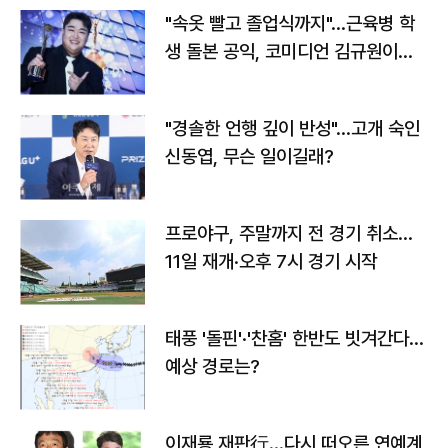
"속옷 빨고 졸업식까지"…근육병 학
생 돌본 공익, 코미디언 김규원이었
다
"경솔한 언행 깊이 반성"…고개 숙인
신동엽, 무슨 일이길래?
프로야구, 주말까지 전 경기 취소…
11일 재개·오후 7시 경기 시작
태풍 '돌핀'·'찬홈' 한반도 빗겨간다…
예상 경로는?
이재룡 재판行…다시 떠오른 연예계