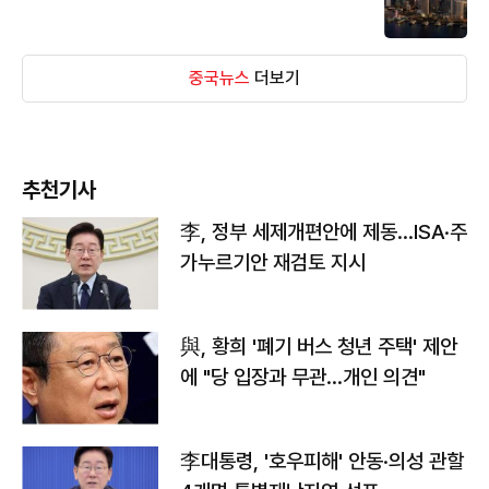
중국뉴스
더보기
추천기사
李, 정부 세제개편안에 제동…ISA·주
가누르기안 재검토 지시
與, 황희 '폐기 버스 청년 주택' 제안
에 "당 입장과 무관…개인 의견"
李대통령, '호우피해' 안동·의성 관할