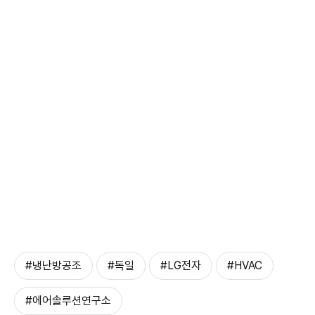
#냉난방공조
#독일
#LG전자
#HVAC
#에어솔루션연구소