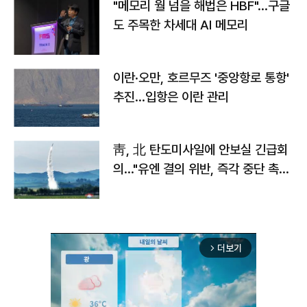
"메모리 월 넘을 해법은 HBF"…구글
도 주목한 차세대 AI 메모리
이란·오만, 호르무즈 '중앙항로 통항'
추진…입항은 이란 관리
靑, 北 탄도미사일에 안보실 긴급회
의…"유엔 결의 위반, 즉각 중단 촉
구"
더보기
arrow_forward_ios