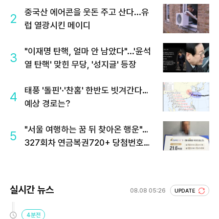
중국산 에어콘을 웃돈 주고 산다...유
2
럽 열광시킨 메이디
"이재명 탄핵, 얼마 안 남았다"...'윤석
3
열 탄핵' 맞힌 무당, '성지글' 등장
태풍 '돌핀'·'찬홈' 한반도 빗겨간다…
4
예상 경로는?
"서울 여행하는 꿈 뒤 찾아온 행운"…
5
327회차 연금복권720+ 당첨번호조
회 주목
실시간 뉴스
08.08 05:26
UPDATE
4분전