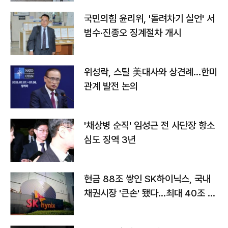
국민의힘 윤리위, '돌려차기 실언' 서
범수·진종오 징계절차 개시
위성락, 스틸 美대사와 상견례…한미
관계 발전 논의
'채상병 순직' 임성근 전 사단장 항소
심도 징역 3년
현금 88조 쌓인 SK하이닉스, 국내
채권시장 '큰손' 됐다…최대 40조 투
자