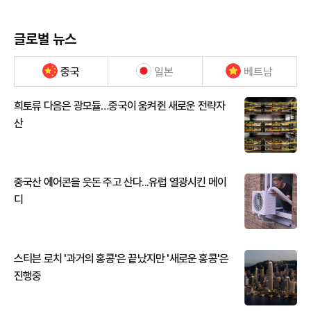
글로벌 뉴스
중국
일본
베트남
희토류 다음은 광모듈…중국이 움켜쥔 새로운 전략자
산
중국산 에어콘을 웃돈 주고 산다...유럽 열광시킨 메이
디
스티븐 로치 '과거의 홍콩'은 끝났지만 '새로운 홍콩'은
진행중