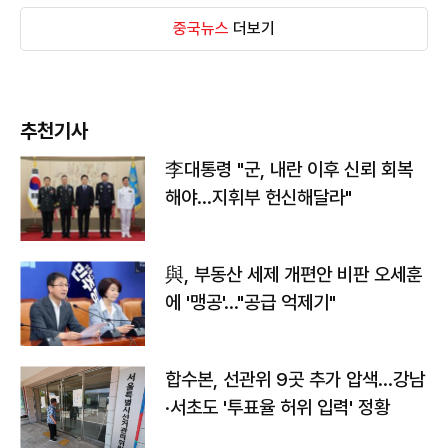
중국뉴스
더보기
추천기사
李대통령 "군, 내란 이후 신뢰 회복
해야…지휘부 헌신해달라"
與, 부동산 세제 개편안 비판 오세훈
에 '맹공'…"공급 억제기"
합수본, 선관위 9곳 추가 압색…강남
·서초도 '투표율 허위 입력' 정황