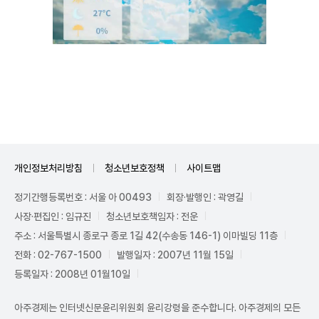
Unmute
개인정보처리방침
청소년보호정책
사이트맵
정기간행등록번호 : 서울 아 00493
회장·발행인 : 곽영길
사장·편집인 : 임규진
청소년보호책임자 : 전운
주소 : 서울특별시 종로구 종로 1길 42(수송동 146-1) 이마빌딩 11층
전화 : 02-767-1500
발행일자 : 2007년 11월 15일
등록일자 : 2008년 01월10일
아주경제는 인터넷신문윤리위원회 윤리강령을 준수합니다. 아주경제의 모든