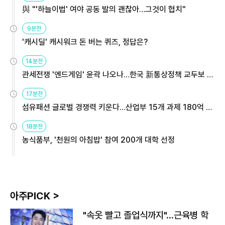
與 "'하늘이법' 여야 공동 발의 괜찮아…그것이 협치"
9분전
'캐시딜' 캐시워크 돈 버는 퀴즈, 정답은?
14분전
관세전쟁 '엔드게임' 윤곽 나오나…한국 新통상정책 교두보 활
용해야
17분전
섬유패션 글로벌 경쟁력 키운다…산업부 15개 과제 180억 지
원
18분전
농식품부, '천원의 아침밥' 참여 200개 대학 선정
아주PICK >
"속옷 빨고 졸업식까지"…근육병 학