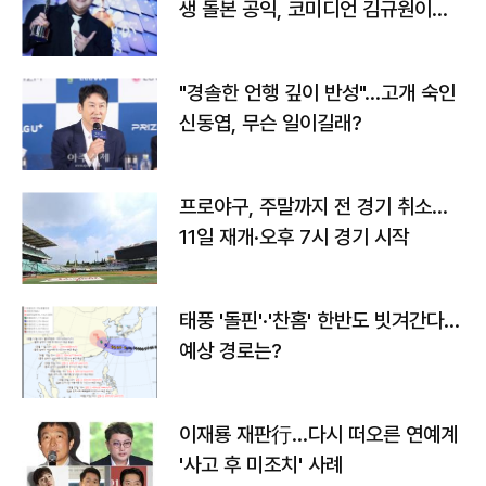
생 돌본 공익, 코미디언 김규원이었
다
"경솔한 언행 깊이 반성"…고개 숙인
신동엽, 무슨 일이길래?
프로야구, 주말까지 전 경기 취소…
11일 재개·오후 7시 경기 시작
태풍 '돌핀'·'찬홈' 한반도 빗겨간다…
예상 경로는?
이재룡 재판行…다시 떠오른 연예계
'사고 후 미조치' 사례