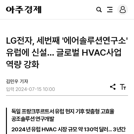
로
아
그
검
전
주
인
색
체
경
메
제
뉴
LG전자, 세번째 '에어솔루션연구소'
유럽에 신설… 글로벌 HVAC사업
역량 강화
김민우 기자
공
텍
입력 2024-07-15 10:00
유
스
트
크
기
독일 프랑크푸르트서 유럽 현지 기후 맞춤형 고효율
공조솔루션 연구개발
2024년 유럽 HVAC 시장 규모 약 130억 달러... 3년간