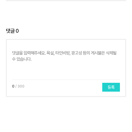
댓글
0
0
/ 300
등록