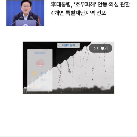
李대통령, '호우피해' 안동·의성 관할
4개면 특별재난지역 선포
더보기
arrow_forward_ios
Unmute