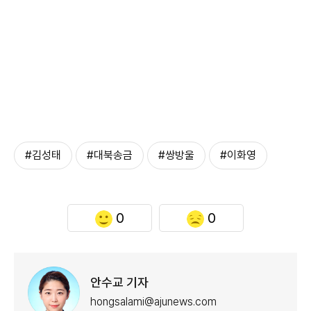
#김성태
#대북송금
#쌍방울
#이화영
0
0
안수교 기자
hongsalami@ajunews.com