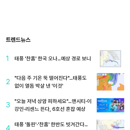
트렌드뉴스
1
태풍 '찬홈' 한국 오나…예상 경로 보니
"다음 주 기온 뚝 떨어진다"…태풍도
2
없이 열돔 박살 낸 '이것'
"오늘 저녁 상암 피하세요"…맨시티·이
3
강인·리센느 뜬다, 6호선 혼잡 예상
태풍 '돌핀'·'찬홈' 한반도 빗겨간다…
4