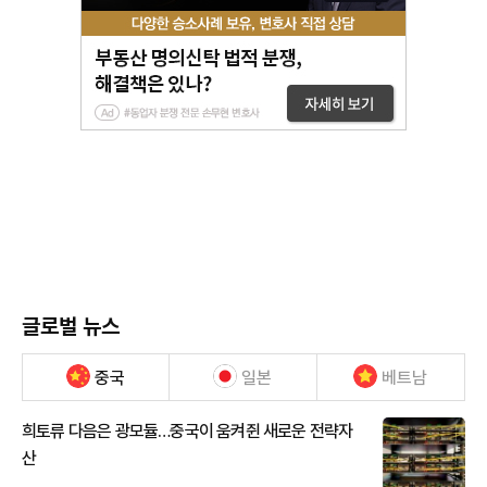
글로벌 뉴스
중국
일본
베트남
희토류 다음은 광모듈…중국이 움켜쥔 새로운 전략자
산