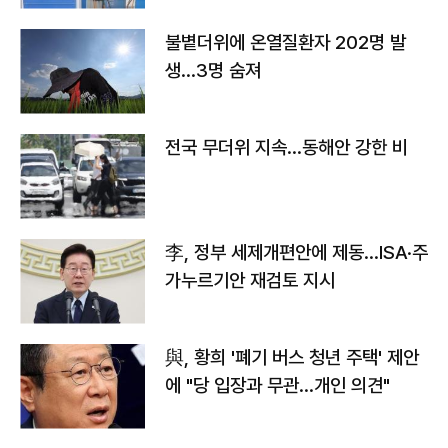
불볕더위에 온열질환자 202명 발
생…3명 숨져
전국 무더위 지속…동해안 강한 비
李, 정부 세제개편안에 제동…ISA·주
가누르기안 재검토 지시
與, 황희 '폐기 버스 청년 주택' 제안
에 "당 입장과 무관…개인 의견"