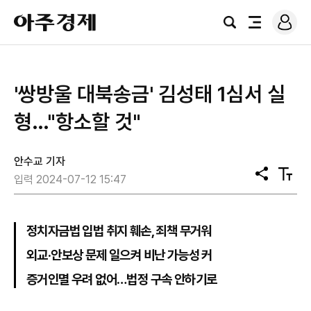
로
아
그
검
전
주
인
색
체
경
메
제
뉴
'쌍방울 대북송금' 김성태 1심서 실
형…"항소할 것"
안수교 기자
공
텍
입력 2024-07-12 15:47
유
스
트
크
기
정치자금법 입법 취지 훼손, 죄책 무거워
외교·안보상 문제 일으켜 비난 가능성 커
증거인멸 우려 없어…법정 구속 안하기로