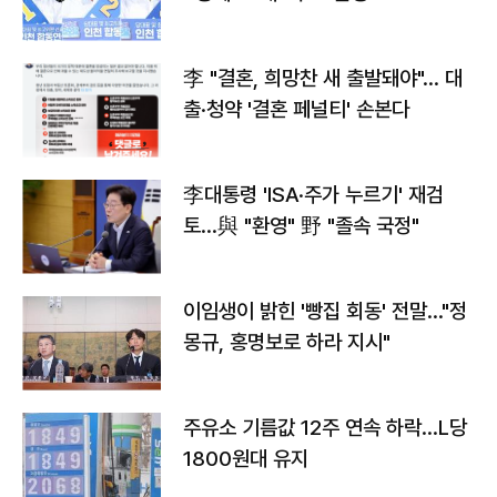
李 "결혼, 희망찬 새 출발돼야"… 대
출·청약 '결혼 페널티' 손본다
李대통령 'ISA·주가 누르기' 재검
토…與 "환영" 野 "졸속 국정"
이임생이 밝힌 '빵집 회동' 전말…"정
몽규, 홍명보로 하라 지시"
주유소 기름값 12주 연속 하락…L당
1800원대 유지