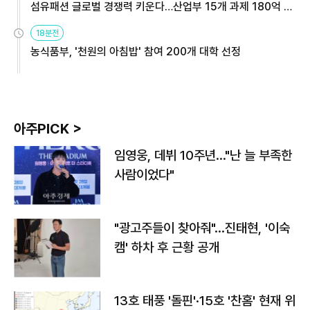
섬유패션 글로벌 경쟁력 키운다…산업부 15개 과제 180억 지
원
18분전
농식품부, '천원의 아침밥' 참여 200개 대학 선정
아주PICK >
임영웅, 데뷔 10주년…"난 늘 부족한
사람이었다"
"광고주들이 찾아줘"…진태현, '이숙
캠' 하차 후 근황 공개
13호 태풍 '돌핀'·15호 '찬홈' 현재 위