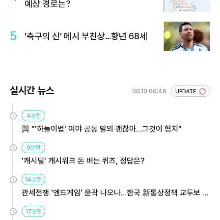
예상 경로는?
5
'축구의 신' 메시 부친상…향년 68세
실시간 뉴스
08.10 00:46
UPDATE
4분전
與 "'하늘이법' 여야 공동 발의 괜찮아…그것이 협치"
9분전
'캐시딜' 캐시워크 돈 버는 퀴즈, 정답은?
14분전
관세전쟁 '엔드게임' 윤곽 나오나…한국 新통상정책 교두보 활
용해야
17분전