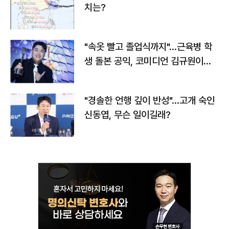
치는?
"속옷 빨고 졸업식까지"…근육병 학
생 돌본 공익, 코미디언 김규원이었
다
"경솔한 언행 깊이 반성"…고개 숙인
신동엽, 무슨 일이길래?