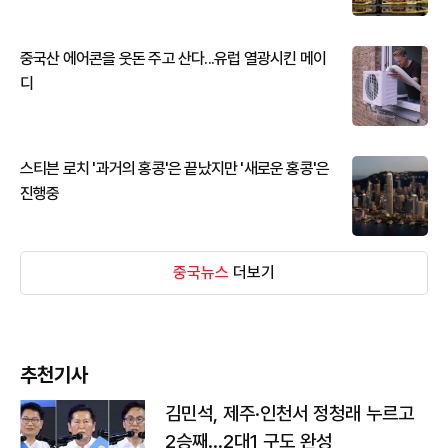
중국산 에어콘을 웃돈 주고 산다...유럽 열광시킨 메이
디
스티븐 로치 '과거의 홍콩'은 끝났지만 '새로운 홍콩'은
진행중
중국뉴스
더보기
추천기사
김민석, 제주·인천서 정청래 누르고
2승째…2대1 구도 완성