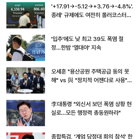
'+17.91→-5.12→+3.76→-4.8%'…'
종레' 규제에도 여전히 롤러코스터
타는 코스피
'입추'에도 낮 최고 39도 폭염 절
정…한밤 '열대야' 지속
오세훈 "용산공원 주택공급 동의 못
해" vs 與 "정치적 어젠다로 사용"
맞불
李대통령 "외신서 보던 폭염 상황 현
실로…모든 행정력 총동원하라"
종합특검, '계엄 당정대 회의 참석' 한