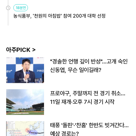
원
18분전
농식품부, '천원의 아침밥' 참여 200개 대학 선정
아주PICK >
"경솔한 언행 깊이 반성"…고개 숙인
신동엽, 무슨 일이길래?
프로야구, 주말까지 전 경기 취소…
11일 재개·오후 7시 경기 시작
태풍 '돌핀'·'찬홈' 한반도 빗겨간다…
예상 경로는?