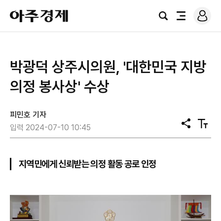
로
아
그
검
전
주
인
색
체
경
메
제
뉴
박광덕 상주시의원, '대한민국 지방
의정 봉사상' 수상
피민호 기자
공
텍
입력 2024-07-10 10:45
유
스
트
크
기
지역민에게 신뢰받는 의정 활동 공로 인정