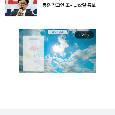
동훈 참고인 조사...12일 통보
더보기
arrow_forward_ios
Unmute