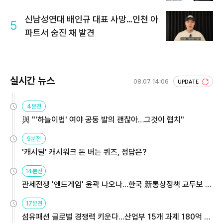
신남성연대 배인규 대표 사망…인천 아
5
파트서 숨진 채 발견
실시간 뉴스
08.07 14:06
UPDATE
4분전
與 "'하늘이법' 여야 공동 발의 괜찮아…그것이 협치"
9분전
'캐시딜' 캐시워크 돈 버는 퀴즈, 정답은?
14분전
관세전쟁 '엔드게임' 윤곽 나오나…한국 新통상정책 교두보 활
용해야
17분전
섬유패션 글로벌 경쟁력 키운다…산업부 15개 과제 180억 지