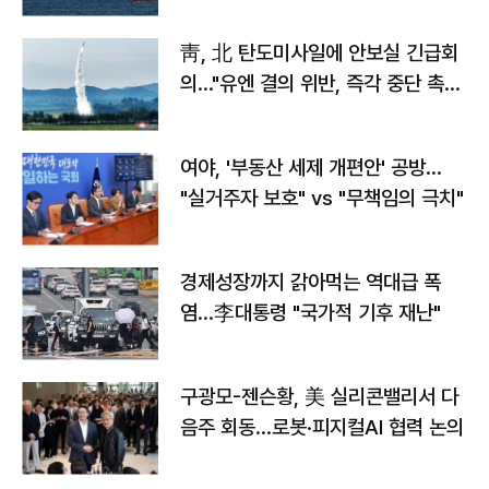
靑, 北 탄도미사일에 안보실 긴급회
의…"유엔 결의 위반, 즉각 중단 촉
구"
여야, '부동산 세제 개편안' 공방…
"실거주자 보호" vs "무책임의 극치"
경제성장까지 갉아먹는 역대급 폭
염…李대통령 "국가적 기후 재난"
구광모-젠슨황, 美 실리콘밸리서 다
음주 회동…로봇·피지컬AI 협력 논의