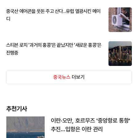
중국산 에어콘을 웃돈 주고 산다...유럽 열광시킨 메이
디
스티븐 로치 '과거의 홍콩'은 끝났지만 '새로운 홍콩'은
진행중
중국뉴스
더보기
추천기사
이란·오만, 호르무즈 '중앙항로 통항'
추진…입항은 이란 관리