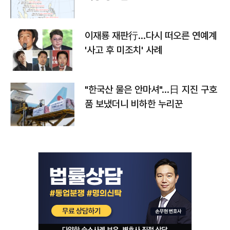
이재룡 재판行…다시 떠오른 연예계
'사고 후 미조치' 사례
"한국산 물은 안마셔"…日 지진 구호
품 보냈더니 비하한 누리꾼