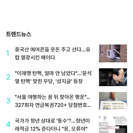
트렌드뉴스
중국산 에어콘을 웃돈 주고 산다...유
1
럽 열광시킨 메이디
"이재명 탄핵, 얼마 안 남았다"...'윤석
2
열 탄핵' 맞힌 무당, '성지글' 등장
"서울 여행하는 꿈 뒤 찾아온 행운"…
3
327회차 연금복권720+ 당첨번호조
회 주목
국가가 청년 상대로 '통수'?...청년미
4
래적금 12% 준다더니 "응, 오류야"