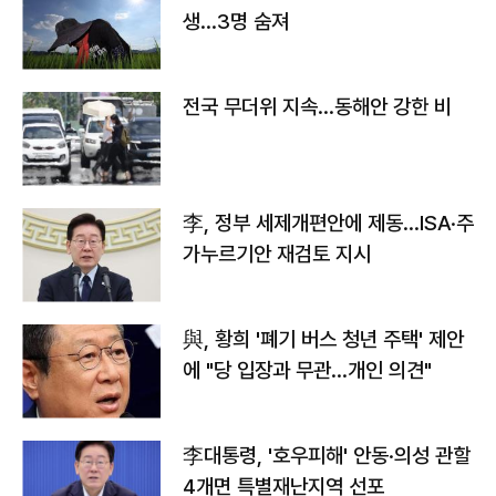
생…3명 숨져
전국 무더위 지속…동해안 강한 비
李, 정부 세제개편안에 제동…ISA·주
가누르기안 재검토 지시
與, 황희 '폐기 버스 청년 주택' 제안
에 "당 입장과 무관…개인 의견"
李대통령, '호우피해' 안동·의성 관할
4개면 특별재난지역 선포