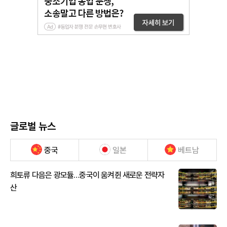
글로벌 뉴스
중국
일본
베트남
희토류 다음은 광모듈…중국이 움켜쥔 새로운 전략자
산