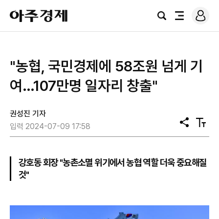
로
아
그
검
전
주
인
색
체
경
메
제
뉴
"농협, 국민경제에 58조원 넘게 기
여…107만명 일자리 창출"
권성진 기자
공
텍
입력 2024-07-09 17:58
유
스
트
크
기
강호동 회장 "농촌소멸 위기에서 농협 역할 더욱 중요해질
것"