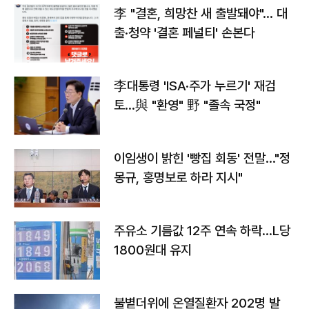
李 "결혼, 희망찬 새 출발돼야"… 대
출·청약 '결혼 페널티' 손본다
李대통령 'ISA·주가 누르기' 재검
토…與 "환영" 野 "졸속 국정"
이임생이 밝힌 '빵집 회동' 전말…"정
몽규, 홍명보로 하라 지시"
주유소 기름값 12주 연속 하락…L당
1800원대 유지
불볕더위에 온열질환자 202명 발