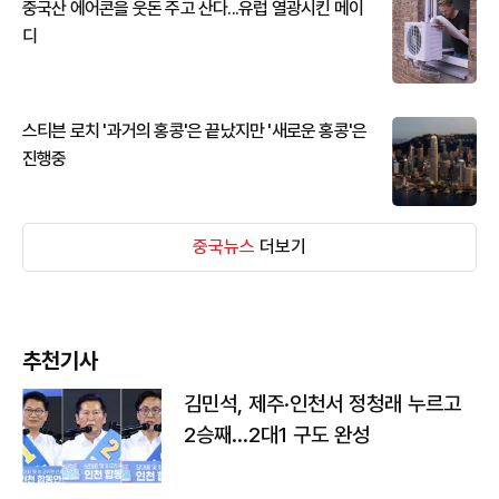
중국산 에어콘을 웃돈 주고 산다...유럽 열광시킨 메이
디
스티븐 로치 '과거의 홍콩'은 끝났지만 '새로운 홍콩'은
진행중
중국뉴스
더보기
추천기사
김민석, 제주·인천서 정청래 누르고
2승째…2대1 구도 완성