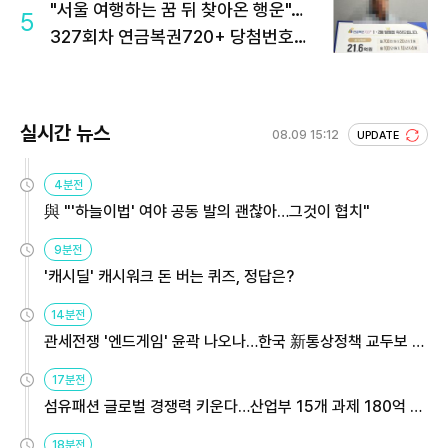
"서울 여행하는 꿈 뒤 찾아온 행운"…
5
327회차 연금복권720+ 당첨번호조
회 주목
실시간 뉴스
08.09 15:12
UPDATE
4분전
與 "'하늘이법' 여야 공동 발의 괜찮아…그것이 협치"
9분전
'캐시딜' 캐시워크 돈 버는 퀴즈, 정답은?
14분전
관세전쟁 '엔드게임' 윤곽 나오나…한국 新통상정책 교두보 활
용해야
17분전
섬유패션 글로벌 경쟁력 키운다…산업부 15개 과제 180억 지
원
18분전