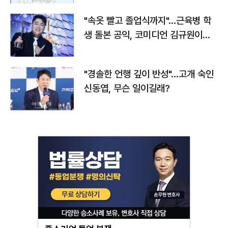
"속옷 빨고 졸업식까지"…근육병 학
생 돌본 공익, 코미디언 김규원이었
다
"경솔한 언행 깊이 반성"…고개 숙인
신동엽, 무슨 일이길래?