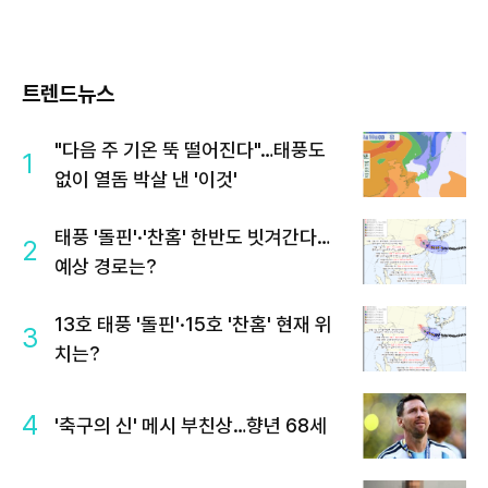
트렌드뉴스
"다음 주 기온 뚝 떨어진다"…태풍도
1
없이 열돔 박살 낸 '이것'
태풍 '돌핀'·'찬홈' 한반도 빗겨간다…
2
예상 경로는?
13호 태풍 '돌핀'·15호 '찬홈' 현재 위
3
치는?
4
'축구의 신' 메시 부친상…향년 68세