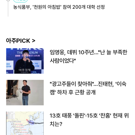
농식품부, '천원의 아침밥' 참여 200개 대학 선정
아주PICK >
임영웅, 데뷔 10주년…"난 늘 부족한
사람이었다"
"광고주들이 찾아줘"…진태현, '이숙
캠' 하차 후 근황 공개
13호 태풍 '돌핀'·15호 '찬홈' 현재 위
치는?