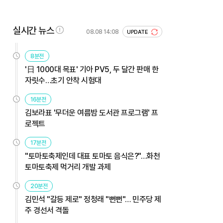
실시간 뉴스
08.08 14:08
UPDATE
8분전
'日 1000대 목표' 기아 PV5, 두 달간 판매 한
자릿수…초기 안착 시험대
16분전
김보라표 '무더운 여름밤 도서관 프로그램' 프
로젝트
17분전
"토마토축제인데 대표 토마토 음식은?"…화천
토마토축제 먹거리 개발 과제
20분전
김민석 "갈등 제로" 정청래 "뻔뻔"… 민주당 제
주 경선서 격돌