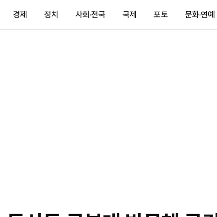
경제
정치
사회·전국
국제
포토
문화·연예