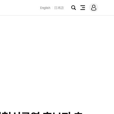
로
English
日本語
그
검
전
인
색
체
메
뉴