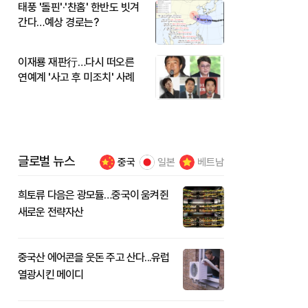
태풍 '돌핀'·'찬홈' 한반도 빗겨
간다…예상 경로는?
이재룡 재판行…다시 떠오른
연예계 '사고 후 미조치' 사례
글로벌 뉴스
중국
일본
베트남
희토류 다음은 광모듈…중국이 움켜쥔
새로운 전략자산
중국산 에어콘을 웃돈 주고 산다...유럽
열광시킨 메이디