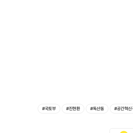
#국토부
#진현환
#독산동
#공간혁신