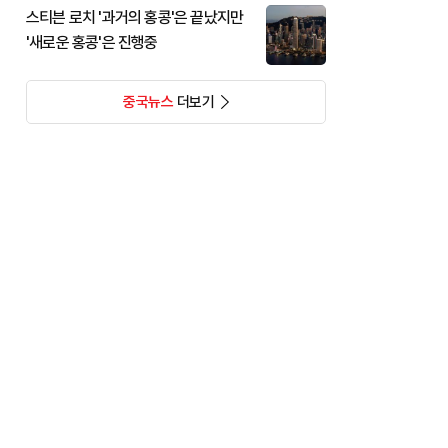
스티븐 로치 '과거의 홍콩'은 끝났지만
'새로운 홍콩'은 진행중
중국뉴스
더보기