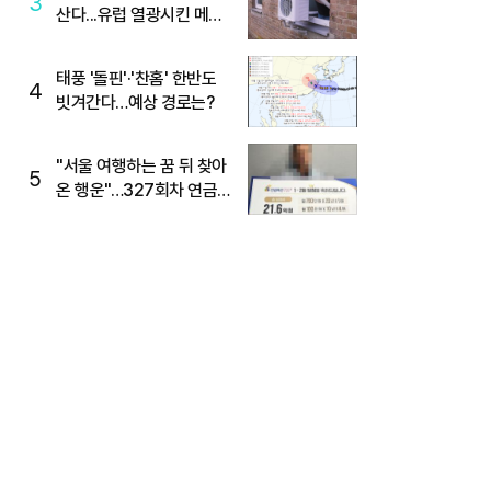
3
산다...유럽 열광시킨 메이
디
태풍 '돌핀'·'찬홈' 한반도
4
빗겨간다…예상 경로는?
"서울 여행하는 꿈 뒤 찾아
5
온 행운"…327회차 연금
복권720+ 당첨번호조회
주목