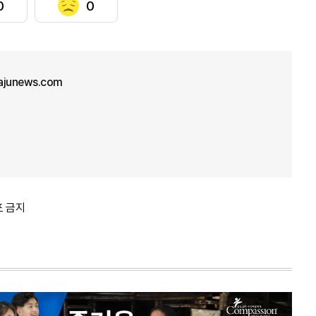
0
0
junews.com
포 금지