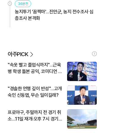
36분전
농지투기 '꼼짝마'…진안군, 농지 전수조사 심
층조사 본격화
아주PICK
"속옷 빨고 졸업식까지"…근육
병 학생 돌본 공익, 코미디언 김
규원이었다
"경솔한 언행 깊이 반성"…고개
숙인 신동엽, 무슨 일이길래?
프로야구, 주말까지 전 경기 취
소…11일 재개·오후 7시 경기
시작