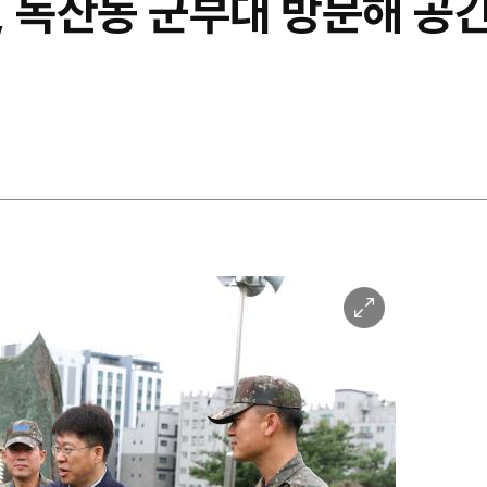
, 독산동 군부대 방문해 공
이
미
지
확
대