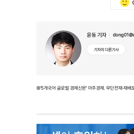
윤동 기자
dong01@a
기자의 다른기사
©'5개국어 글로벌 경제신문' 아주경제. 무단전재·재배