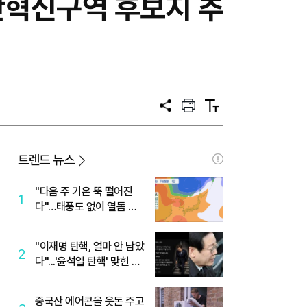
간혁신구역 후보지 추
공
프
텍
유
린
스
트
트
크
기
트렌드 뉴스
"다음 주 기온 뚝 떨어진
1
다"…태풍도 없이 열돔 박
살 낸 '이것'
"이재명 탄핵, 얼마 안 남았
2
다"...'윤석열 탄핵' 맞힌 무
당, '성지글' 등장
중국산 에어콘을 웃돈 주고