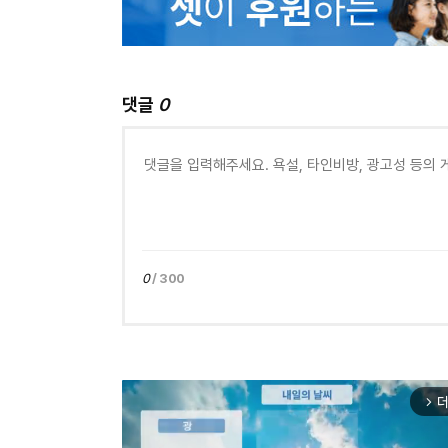
댓글
0
0
/ 300
더
arrow_forward_ios