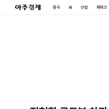
아
중국
AI
산업
재테크
주
경
제