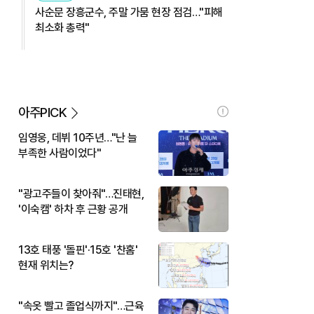
사순문 장흥군수, 주말 가뭄 현장 점검…"피해
최소화 총력"
아주PICK
임영웅, 데뷔 10주년…"난 늘
부족한 사람이었다"
"광고주들이 찾아줘"…진태현,
'이숙캠' 하차 후 근황 공개
13호 태풍 '돌핀'·15호 '찬홈'
현재 위치는?
"속옷 빨고 졸업식까지"…근육