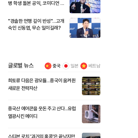
병 학생 돌본 공익, 코미디언 김
규원이었다
"경솔한 언행 깊이 반성"…고개
숙인 신동엽, 무슨 일이길래?
글로벌 뉴스
중국
일본
베트남
희토류 다음은 광모듈…중국이 움켜쥔
새로운 전략자산
중국산 에어콘을 웃돈 주고 산다...유럽
열광시킨 메이디
스티븐 로치 '과거의 홍콩'은 끝났지만