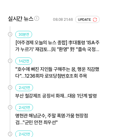
실시간 뉴스
08.08 21:46
UPDATE
30분전
[아주경제 오늘의 뉴스 종합] 李대통령 'ISA·주
가 누르기' 재검토…與 "환영" 野 "졸속 국정"
外
1시간전
"호수에 빠진 지인들 구해주는 꿈, 행운 직감했
다"…1236회차 로또당첨번호조회 주목
2시간전
부산 철강제조 공장서 화재…대응 1단계 발령
2시간전
명현관 해남군수, 주말 폭염·가뭄 현장점
검…"군민 안전 최우선"
2시간전