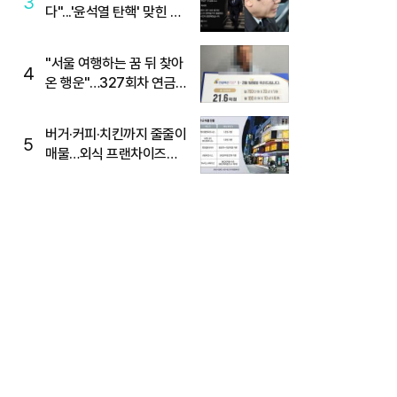
3
다"...'윤석열 탄핵' 맞힌 무
당, '성지글' 등장
"서울 여행하는 꿈 뒤 찾아
4
온 행운"…327회차 연금
복권720+ 당첨번호조회
주목
버거·커피·치킨까지 줄줄이
5
매물…외식 프랜차이즈
M&A '활기'