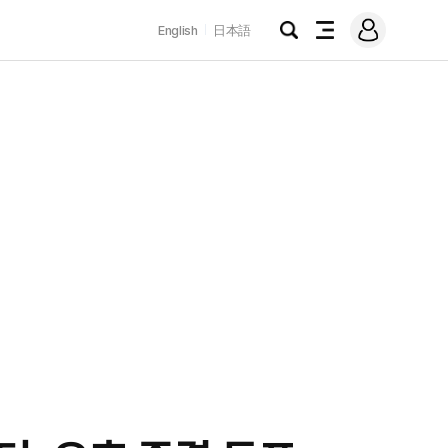
로
English
日本語
그
검
전
인
색
체
메
뉴