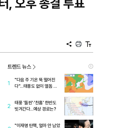
터, 오후 종결 투표
공
프
텍
유
린
스
트
트
크
기
트렌드 뉴스
"다음 주 기온 뚝 떨어진
1
다"…태풍도 없이 열돔 박
살 낸 '이것'
태풍 '돌핀'·'찬홈' 한반도
2
빗겨간다…예상 경로는?
"이재명 탄핵, 얼마 안 남았