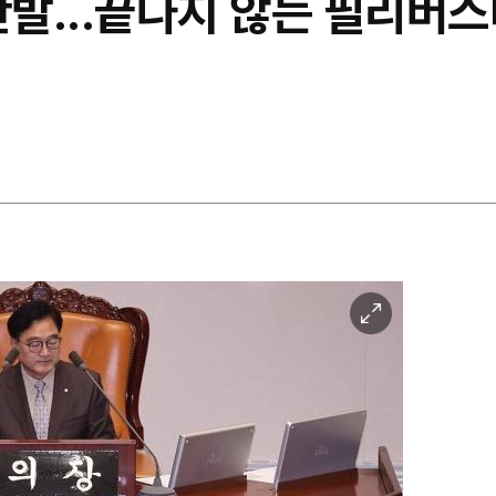
반발...끝나지 않는 필리버스
이
미
지
확
대