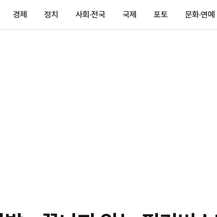
경제
정치
사회·전국
국제
포토
문화·연예