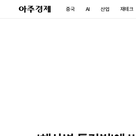
아
중국
AI
산업
재테크
주
경
제