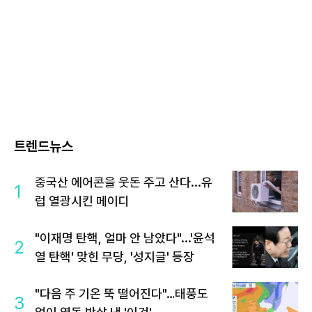
트렌드뉴스
중국산 에어콘을 웃돈 주고 산다...유
1
럽 열광시킨 메이디
"이재명 탄핵, 얼마 안 남았다"...'윤석
2
열 탄핵' 맞힌 무당, '성지글' 등장
"다음 주 기온 뚝 떨어진다"…태풍도
3