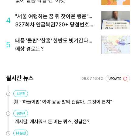
없이 열돔 박살 낸 '이것'
"서울 여행하는 꿈 뒤 찾아온 행운"…
4
327회차 연금복권720+ 당첨번호조
회 주목
태풍 '돌핀'·'찬홈' 한반도 빗겨간다…
5
예상 경로는?
실시간 뉴스
08.07 16:42
UPDATE
4분전
與 "'하늘이법' 여야 공동 발의 괜찮아…그것이 협치"
9분전
'캐시딜' 캐시워크 돈 버는 퀴즈, 정답은?
14분전