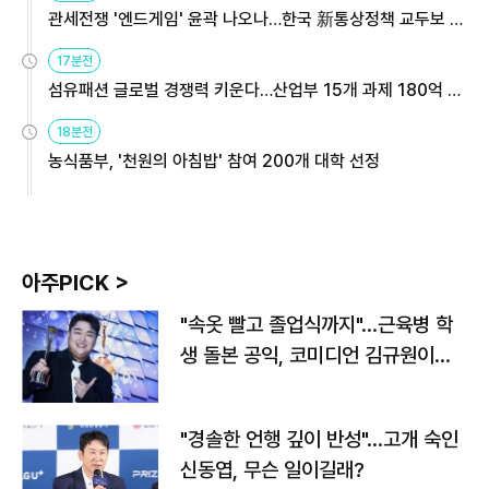
관세전쟁 '엔드게임' 윤곽 나오나…한국 新통상정책 교두보 활
용해야
17분전
섬유패션 글로벌 경쟁력 키운다…산업부 15개 과제 180억 지
원
18분전
농식품부, '천원의 아침밥' 참여 200개 대학 선정
아주PICK >
"속옷 빨고 졸업식까지"…근육병 학
생 돌본 공익, 코미디언 김규원이었
다
"경솔한 언행 깊이 반성"…고개 숙인
신동엽, 무슨 일이길래?