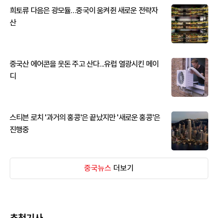
희토류 다음은 광모듈…중국이 움켜쥔 새로운 전략자
산
중국산 에어콘을 웃돈 주고 산다...유럽 열광시킨 메이
디
스티븐 로치 '과거의 홍콩'은 끝났지만 '새로운 홍콩'은
진행중
중국뉴스
더보기