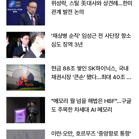
위성락, 스틸 美대사와 상견례…한미
관계 발전 논의
'채상병 순직' 임성근 전 사단장 항소
심도 징역 3년
현금 88조 쌓인 SK하이닉스, 국내
채권시장 '큰손' 됐다…최대 40조 투
자
"메모리 월 넘을 해법은 HBF"…구글
도 주목한 차세대 AI 메모리
이란·오만, 호르무즈 '중앙항로 통항'