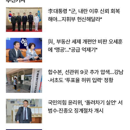
추천기사
李대통령 "군, 내란 이후 신뢰 회복
해야…지휘부 헌신해달라"
與, 부동산 세제 개편안 비판 오세훈
에 '맹공'…"공급 억제기"
합수본, 선관위 9곳 추가 압색…강남
·서초도 '투표율 허위 입력' 정황
국민의힘 윤리위, '돌려차기 실언' 서
범수·진종오 징계절차 개시