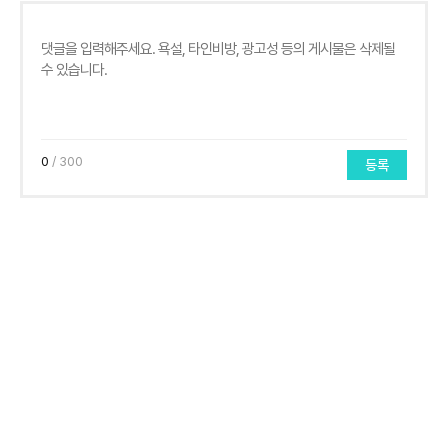
0
/ 300
등록