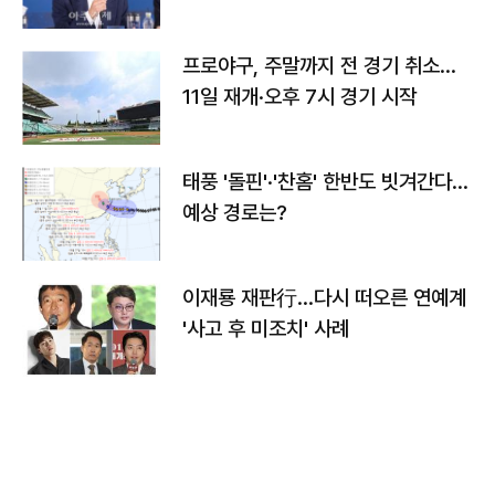
프로야구, 주말까지 전 경기 취소…
11일 재개·오후 7시 경기 시작
태풍 '돌핀'·'찬홈' 한반도 빗겨간다…
예상 경로는?
이재룡 재판行…다시 떠오른 연예계
'사고 후 미조치' 사례