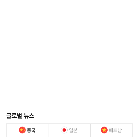
글로벌 뉴스
중국
일본
베트남