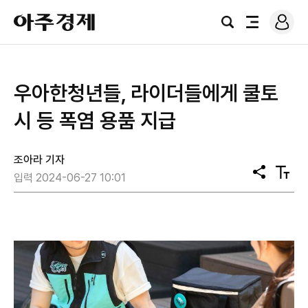
로
아
그
검
전
주
인
색
체
경
메
제
뉴
우아한청년들, 라이더들에게 쿨토
시 등 폭염 용품 지급
조아라 기자
공
텍
입력 2024-06-27 10:01
유
스
트
크
기