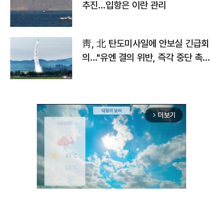
추진…입항은 이란 관리
靑, 北 탄도미사일에 안보실 긴급회
의…"유엔 결의 위반, 즉각 중단 촉
구"
더보기
arrow_forward_ios
Unmute