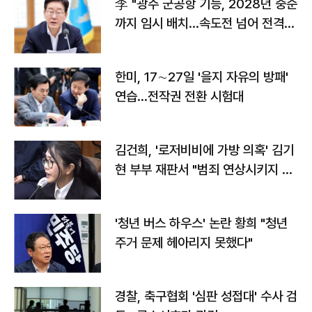
李 "광주 군공항 기능, 2028년 중순
까지 임시 배치…속도전 넘어 전격
전"
한미, 17∼27일 '을지 자유의 방패'
연습…전작권 전환 시험대
김건희, '로저비비에 가방 의혹' 김기
현 부부 재판서 "범죄 연상시키지 말
라"
'청년 버스 하우스' 논란 황희 "청년
주거 문제 헤아리지 못했다"
경찰, 축구협회 '심판 성접대' 수사 검