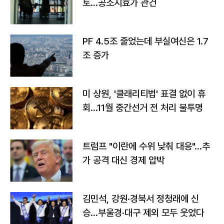
토…공소시효가 관건
PF 4.5조 줄었는데 부실여신은 1.7
조 증가
미 상원, '클래리티법' 표결 없이 휴
회…11월 중간선거 전 처리 불투명
트럼프 "이란에 수위 낮춰 대응"…추
가 공격 대신 경제 압박
김민석, 강원·경북서 정청래에 신
승…부울경·대구 제외 모두 웃었다