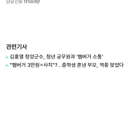
남궁진웅 timeid@
관련기사
김홍열 청양군수, 청년 공무원과 '햄버거 소통'
"햄버거 3만원=사치"?…중학생 혼낸 부모, 역풍 맞았다