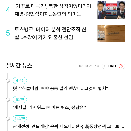
'거꾸로 태극기', 북한 상징이었다? 이
4
재명·김민석까지…논란의 의미는
토스뱅크, 데이터 분석 전담조직 신
5
설…수장에 카카오 출신 선임
실시간 뉴스
08.10 20:50
UPDATE
4분전
與 "'하늘이법' 여야 공동 발의 괜찮아…그것이 협치"
9분전
'캐시딜' 캐시워크 돈 버는 퀴즈, 정답은?
14분전
관세전쟁 '엔드게임' 윤곽 나오나…한국 新통상정책 교두보 활