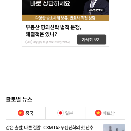
글로벌 뉴스
중국
일본
베트남
같은 출발, 다른 결말...CXMT와 푸젠진화의 첫 단추