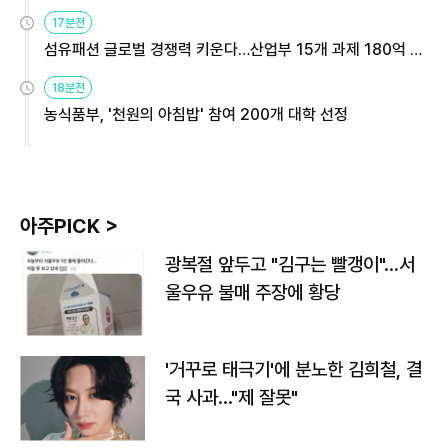
용해야
17분전
섬유패션 글로벌 경쟁력 키운다…산업부 15개 과제 180억 지
원
18분전
농식품부, '천원의 아침밥' 참여 200개 대학 선정
아주PICK >
광복절 앞두고 "김구는 빨갱이"…서
울우유 불매 주장에 황당
'거꾸로 태극기'에 분노한 김희철, 결
국 사과…"제 잘못"