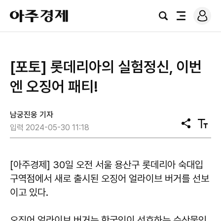
로
아
그
검
전
주
인
색
체
경
메
제
뉴
[포토] 롯데리아의 실험정신, 이번
엔 오징어 패티!
남궁진웅 기자
공
텍
입력 2024-05-30 11:18
유
스
트
크
기
[아주경제] 30일 오전 서울 용산구 롯데리아 숙대입
구역점에서 새로 출시된 오징어 얼라이브 버거를 선보
이고 있다.
오징어 얼라이브 버거는 한국인이 선호하는 수산물인