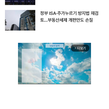
정부 ISA·주가누르기 방지법 재검
토…부동산세제 개편안도 손질
더보기
arrow_forward_ios
Unmute