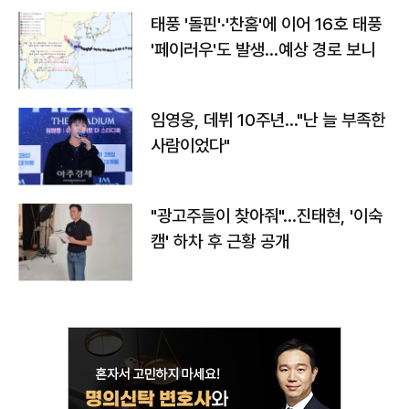
태풍 '돌핀'·'찬홈'에 이어 16호 태풍
'페이러우'도 발생…예상 경로 보니
임영웅, 데뷔 10주년…"난 늘 부족한
사람이었다"
"광고주들이 찾아줘"…진태현, '이숙
캠' 하차 후 근황 공개