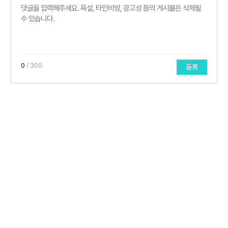
0
/ 300
등록