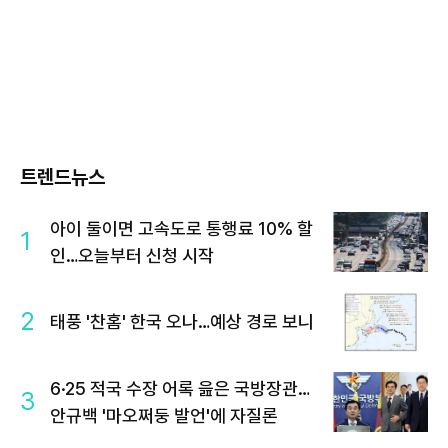
트렌드뉴스
아이 둘이면 고속도로 통행료 10% 할
1
인…오늘부터 신청 시작
2
태풍 '찬홈' 한국 오나…예상 경로 보니
6·25 적국 수장 어록 읊은 국방장관…
3
안규백 '마오쩌둥 발언'에 자질론