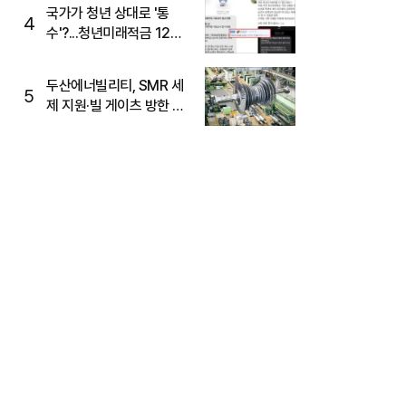
국가가 청년 상대로 '통
4
수'?...청년미래적금 12%
준다더니 "응, 오류야"
두산에너빌리티, SMR 세
5
제 지원·빌 게이츠 방한 기
대에 5%대 강세