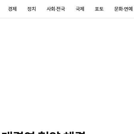
경제
정치
사회·전국
국제
포토
문화·연예