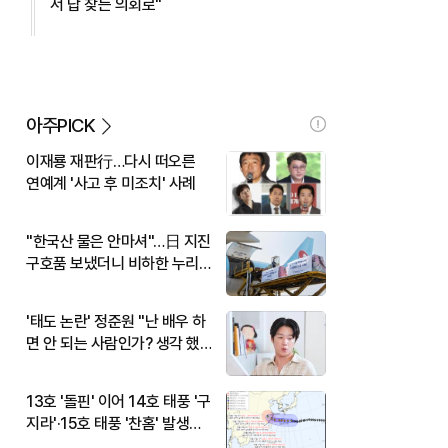
서 답 찾는 의회로"
아주PICK
이재룡 재판行…다시 떠오른
연예계 '사고 후 미조치' 사례
"한국산 물은 안마셔"…日 지진
구호품 보냈더니 비하한 누리
꾼
'태도 논란' 정준원 "난 배우 하
면 안 되는 사람인가? 생각 했
다"
13호 '돌핀' 이어 14호 태풍 '구
지라'·15호 태풍 '찬홈' 발생…
현재 위치와 이동경로는?