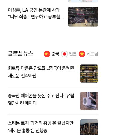
이상준, LA 공연 논란에 사과
"너무 죄송…연구하고 공부할
것"
글로벌 뉴스
중국
일본
베트남
희토류 다음은 광모듈…중국이 움켜쥔
새로운 전략자산
중국산 에어콘을 웃돈 주고 산다...유럽
열광시킨 메이디
스티븐 로치 '과거의 홍콩'은 끝났지만
'새로운 홍콩'은 진행중