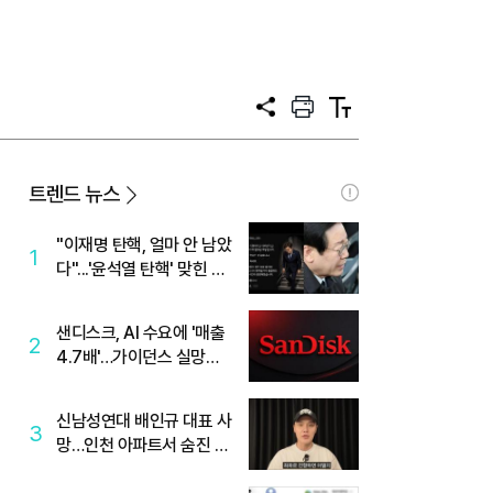
공
프
텍
유
린
스
트
트
크
기
트렌드 뉴스
"이재명 탄핵, 얼마 안 남았
1
다"...'윤석열 탄핵' 맞힌 무
당, '성지글' 등장
샌디스크, AI 수요에 '매출
2
4.7배'…가이던스 실망에
'주가는 하락'
신남성연대 배인규 대표 사
3
망…인천 아파트서 숨진 채
발견