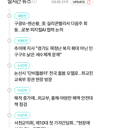
실시간 뉴스
08.06 21:11
UPDATE
18분전
구광모-젠슨황, 美 실리콘밸리서 다음주 회
동…로봇·피지컬AI 협력 논의
59분전
추미애 지사 "경기도 재정난 복지 확대 아닌 인
구구조·낡은 세수체계 문제"
1시간전
논산시 '단비돌봄터' 전국 돌봄 모델로…최교진
교육부 장관 현장 방문
1시간전
해적 증가에...외교부, 홍해·아덴만 해역 안전대
책 점검
1시간전
서천군의회, 제10대 첫 기자간담회…"현장에