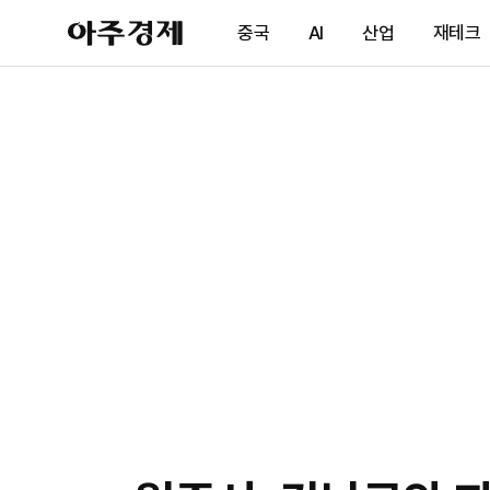
아
중국
AI
산업
재테크
주
경
제