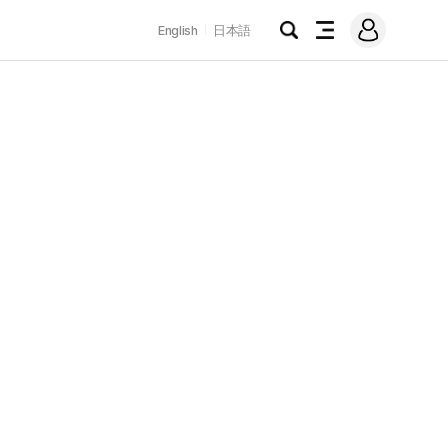
로
English
日本語
그
검
전
인
색
체
메
뉴