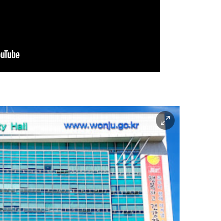
이
미
지
확
대