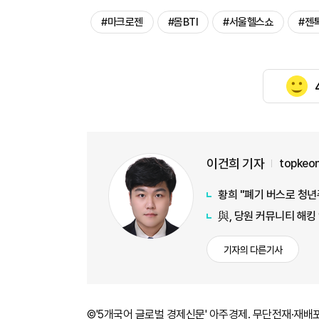
#마크로젠
#몸BTI
#서울헬스쇼
#젠
이건희 기자
topkeo
황희 "폐기 버스로 청년
與, 당원 커뮤니티 해킹
기자의 다른기사
©'5개국어 글로벌 경제신문' 아주경제. 무단전재·재배