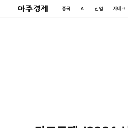
아
중국
AI
산업
재테크
주
경
제