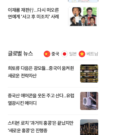
이재룡 재판行…다시 떠오른
연예계 '사고 후 미조치' 사례
글로벌 뉴스
중국
일본
베트남
희토류 다음은 광모듈…중국이 움켜쥔
새로운 전략자산
중국산 에어콘을 웃돈 주고 산다...유럽
열광시킨 메이디
스티븐 로치 '과거의 홍콩'은 끝났지만
'새로운 홍콩'은 진행중