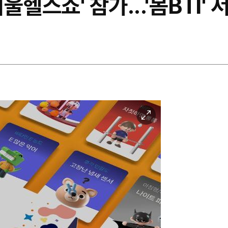
서울헬스쇼' 참가...'몸BTI'
이
미
지
확
대