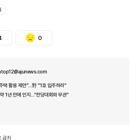
톡
4
0
ntop12@ajunews.com
주택 활용 제안"…野 "1호 입주하라"
 약 1년 만에 인지…"전당대회와 무관"
포 금지