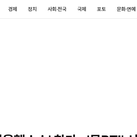
경제
정치
사회·전국
국제
포토
문화·연예