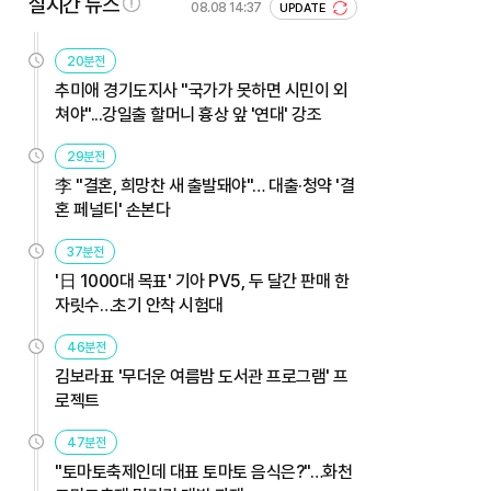
실시간 뉴스
08.08 14:37
UPDATE
20분전
추미애 경기도지사 "국가가 못하면 시민이 외
쳐야"...강일출 할머니 흉상 앞 '연대' 강조
29분전
李 "결혼, 희망찬 새 출발돼야"… 대출·청약 '결
혼 페널티' 손본다
37분전
'日 1000대 목표' 기아 PV5, 두 달간 판매 한
자릿수…초기 안착 시험대
46분전
김보라표 '무더운 여름밤 도서관 프로그램' 프
로젝트
47분전
"토마토축제인데 대표 토마토 음식은?"…화천