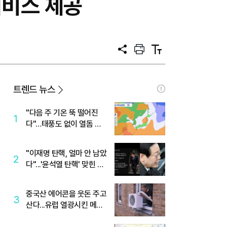
 서비스 제공
공
프
텍
유
린
스
트
트
크
기
트렌드 뉴스
"다음 주 기온 뚝 떨어진
1
다"…태풍도 없이 열돔 박
살 낸 '이것'
"이재명 탄핵, 얼마 안 남았
2
다"...'윤석열 탄핵' 맞힌 무
당, '성지글' 등장
중국산 에어콘을 웃돈 주고
3
산다...유럽 열광시킨 메이
디