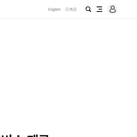
로
English
日本語
그
검
전
인
색
체
메
뉴