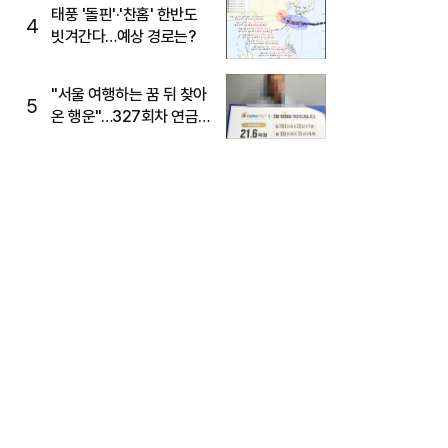
태풍 '돌핀'·'찬홈' 한반도
4
빗겨간다…예상 경로는?
"서울 여행하는 꿈 뒤 찾아
5
온 행운"…327회차 연금
복권720+ 당첨번호조회
주목