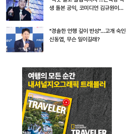
생 돌본 공익, 코미디언 김규원이었
다
"경솔한 언행 깊이 반성"…고개 숙인
신동엽, 무슨 일이길래?