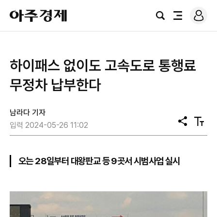
로
아
그
검
전
주
인
색
체
경
메
제
뉴
하이패스 없이도 고속도로 통행료
무정차 납부한다
남라다 기자
공
텍
입력 2024-05-26 11:02
유
스
트
크
기
오는 28일부터 대왕판교 등 9곳서 시범사업 실시