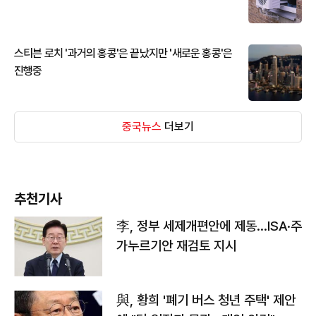
스티븐 로치 '과거의 홍콩'은 끝났지만 '새로운 홍콩'은
진행중
중국뉴스
더보기
추천기사
李, 정부 세제개편안에 제동…ISA·주
가누르기안 재검토 지시
與, 황희 '폐기 버스 청년 주택' 제안