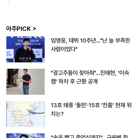
아주PICK >
임영웅, 데뷔 10주년…"난 늘 부족한
사람이었다"
"광고주들이 찾아줘"…진태현, '이숙
캠' 하차 후 근황 공개
13호 태풍 '돌핀'·15호 '찬홈' 현재 위
치는?
"속옷 빨고 졸업식까지"…근육병 학