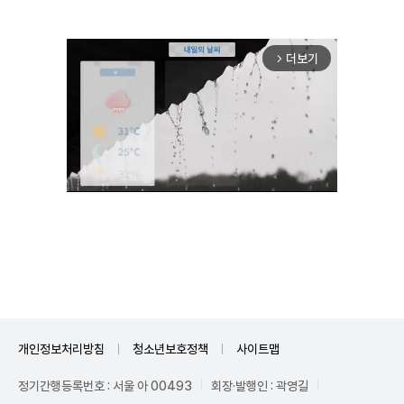
더보기
arrow_forward_ios
Mute
개인정보처리방침
청소년보호정책
사이트맵
정기간행등록번호 : 서울 아 00493
회장·발행인 : 곽영길