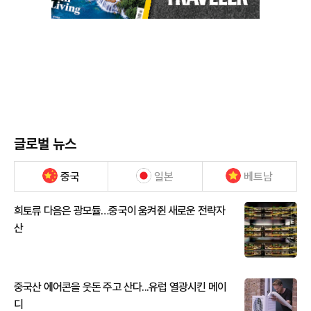
글로벌 뉴스
중국
일본
베트남
희토류 다음은 광모듈…중국이 움켜쥔 새로운 전략자
산
중국산 에어콘을 웃돈 주고 산다...유럽 열광시킨 메이
디