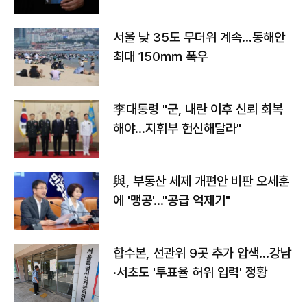
서울 낮 35도 무더위 계속…동해안
최대 150㎜ 폭우
李대통령 "군, 내란 이후 신뢰 회복
해야…지휘부 헌신해달라"
與, 부동산 세제 개편안 비판 오세훈
에 '맹공'…"공급 억제기"
합수본, 선관위 9곳 추가 압색…강남
·서초도 '투표율 허위 입력' 정황