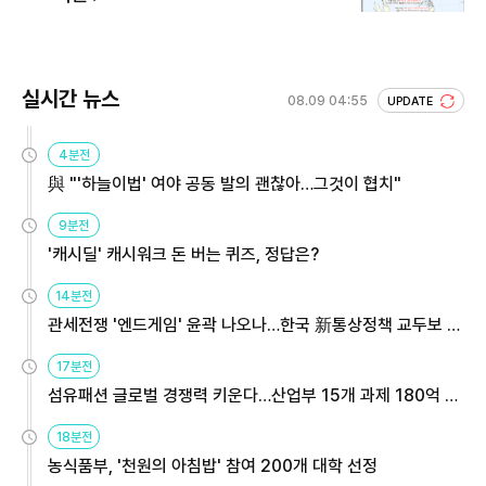
실시간 뉴스
08.09 04:55
UPDATE
4분전
與 "'하늘이법' 여야 공동 발의 괜찮아…그것이 협치"
9분전
'캐시딜' 캐시워크 돈 버는 퀴즈, 정답은?
14분전
관세전쟁 '엔드게임' 윤곽 나오나…한국 新통상정책 교두보 활
용해야
17분전
섬유패션 글로벌 경쟁력 키운다…산업부 15개 과제 180억 지
원
18분전
농식품부, '천원의 아침밥' 참여 200개 대학 선정