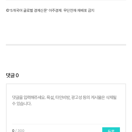
©'5개국어 글로벌 경제신문' 아주경제. 무단전재·재배포 금지
댓글
0
0
/ 300
등록