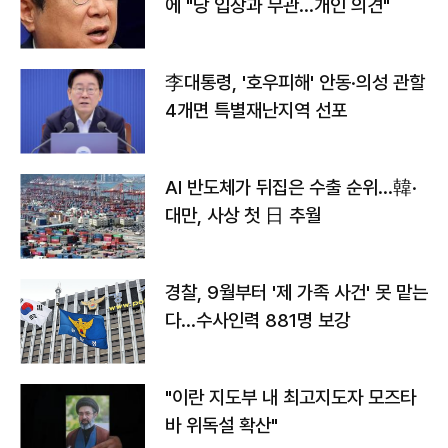
에 "당 입장과 무관…개인 의견"
李대통령, '호우피해' 안동·의성 관할
4개면 특별재난지역 선포
AI 반도체가 뒤집은 수출 순위…韓·
대만, 사상 첫 日 추월
경찰, 9월부터 '제 가족 사건' 못 맡는
다…수사인력 881명 보강
"이란 지도부 내 최고지도자 모즈타
바 위독설 확산"