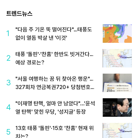
트렌드뉴스
"다음 주 기온 뚝 떨어진다"…태풍도
1
없이 열돔 박살 낸 '이것'
태풍 '돌핀'·'찬홈' 한반도 빗겨간다…
2
예상 경로는?
"서울 여행하는 꿈 뒤 찾아온 행운"…
3
327회차 연금복권720+ 당첨번호조
회 주목
"이재명 탄핵, 얼마 안 남았다"...'윤석
4
열 탄핵' 맞힌 무당, '성지글' 등장
13호 태풍 '돌핀'·15호 '찬홈' 현재 위
5
치는?