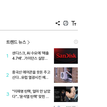
공
프
텍
유
린
스
트
트
크
기
트렌드 뉴스
샌디스크, AI 수요에 '매출
1
4.7배'…가이던스 실망에
'주가는 하락'
중국산 에어콘을 웃돈 주고
2
산다...유럽 열광시킨 메이
디
"이재명 탄핵, 얼마 안 남았
3
다"...'윤석열 탄핵' 맞힌 무
당, '성지글' 등장