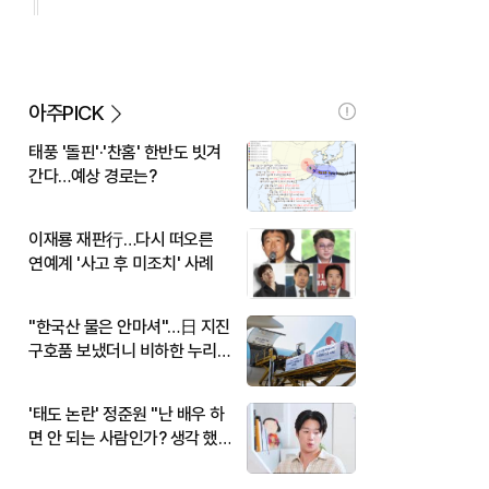
아주PICK
태풍 '돌핀'·'찬홈' 한반도 빗겨
간다…예상 경로는?
이재룡 재판行…다시 떠오른
연예계 '사고 후 미조치' 사례
"한국산 물은 안마셔"…日 지진
구호품 보냈더니 비하한 누리
꾼
'태도 논란' 정준원 "난 배우 하
면 안 되는 사람인가? 생각 했
다"