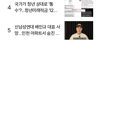
국가가 청년 상대로 '통
4
수'?...청년미래적금 12%
준다더니 "응, 오류야"
신남성연대 배인규 대표 사
5
망…인천 아파트서 숨진 채
발견