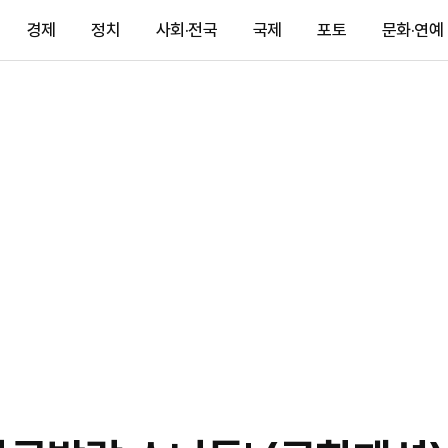
경제
정치
사회·전국
국제
포토
문화·연예