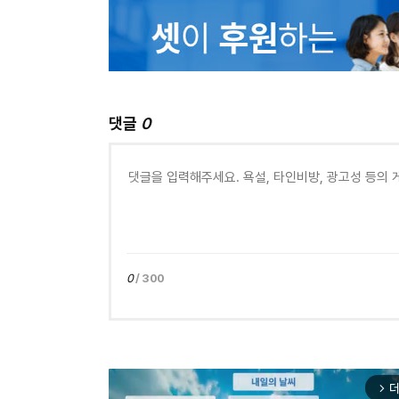
댓글
0
0
/ 300
더
arrow_forward_ios