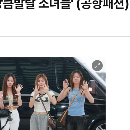
'상큼발랄 소녀들' (공항패션)
이
미
지
확
대