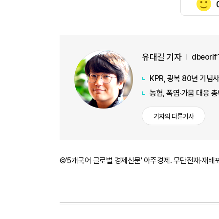
유대길 기자
dbeorl
KPR, 광복 80년 기
농협, 폭염·가뭄 대응 
기자의 다른기사
©'5개국어 글로벌 경제신문' 아주경제. 무단전재·재배