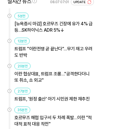
실시간 뉴스
08.07 07:01
UPDATE
5분전
[뉴욕증시 마감] 호르무즈 긴장에 유가 4% 급
등…SK하이닉스 ADR 5%↓
12분전
트럼프 "이란전쟁 곧 끝난다"…무기 재고 우려
도 반박
20분전
이란 협상대표, 트럼프 조롱…"공격한다더니
또 취소, 쇼 외교"
27분전
트럼프, '원정 출산' 아기 시민권 제한 재추진
35분전
호르무즈 해협 입구서 두 차례 폭발…이란 "적
대적 표적 대응 작전"