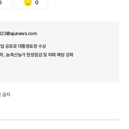
0
0
f123@ajunews.com
념사업 공로로 대통령표창 수상
총력...농축산농가 현장점검 및 피해 예방 강화
포 금지