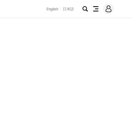
로
English
日本語
그
검
전
인
색
체
메
뉴