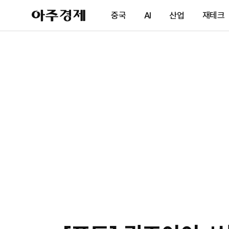
아
중국
AI
산업
재테크
주
경
제