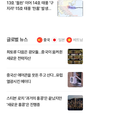
13호 '돌핀' 이어 14호 태풍 '구
지라'·15호 태풍 '찬홈' 발생…
현재 위치와 이동경로는?
글로벌 뉴스
중국
일본
베트남
희토류 다음은 광모듈…중국이 움켜쥔
새로운 전략자산
중국산 에어콘을 웃돈 주고 산다...유럽
열광시킨 메이디
스티븐 로치 '과거의 홍콩'은 끝났지만
'새로운 홍콩'은 진행중