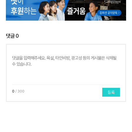
댓글
0
0
/ 300
등록