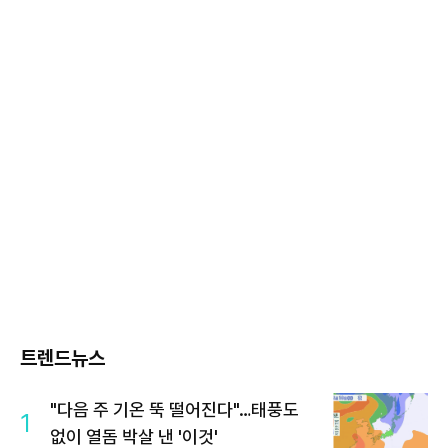
트렌드뉴스
"다음 주 기온 뚝 떨어진다"…태풍도
1
없이 열돔 박살 낸 '이것'