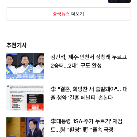
중국뉴스
더보기
추천기사
김민석, 제주·인천서 정청래 누르고
2승째…2대1 구도 완성
李 "결혼, 희망찬 새 출발돼야"… 대
출·청약 '결혼 페널티' 손본다
李대통령 'ISA·주가 누르기' 재검
토…與 "환영" 野 "졸속 국정"