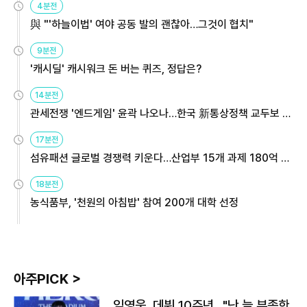
4분전
與 "'하늘이법' 여야 공동 발의 괜찮아…그것이 협치"
9분전
'캐시딜' 캐시워크 돈 버는 퀴즈, 정답은?
14분전
관세전쟁 '엔드게임' 윤곽 나오나…한국 新통상정책 교두보 활
용해야
17분전
섬유패션 글로벌 경쟁력 키운다…산업부 15개 과제 180억 지
원
18분전
농식품부, '천원의 아침밥' 참여 200개 대학 선정
아주PICK >
임영웅, 데뷔 10주년…"난 늘 부족한