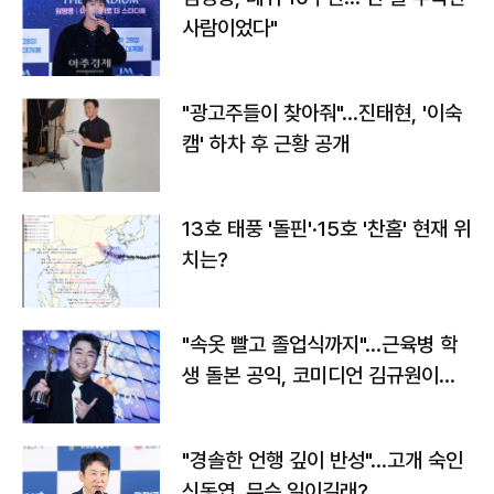
사람이었다"
"광고주들이 찾아줘"…진태현, '이숙
캠' 하차 후 근황 공개
13호 태풍 '돌핀'·15호 '찬홈' 현재 위
치는?
"속옷 빨고 졸업식까지"…근육병 학
생 돌본 공익, 코미디언 김규원이었
다
"경솔한 언행 깊이 반성"…고개 숙인
신동엽, 무슨 일이길래?