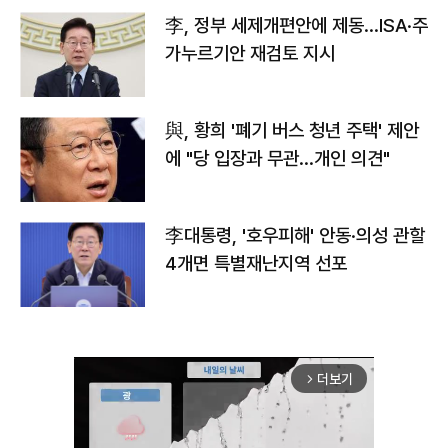
李, 정부 세제개편안에 제동…ISA·주
가누르기안 재검토 지시
與, 황희 '폐기 버스 청년 주택' 제안
에 "당 입장과 무관…개인 의견"
李대통령, '호우피해' 안동·의성 관할
4개면 특별재난지역 선포
더보기
arrow_forward_ios