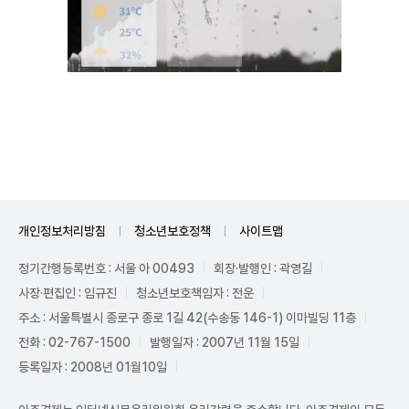
Unmute
개인정보처리방침
청소년보호정책
사이트맵
정기간행등록번호 : 서울 아 00493
회장·발행인 : 곽영길
사장·편집인 : 임규진
청소년보호책임자 : 전운
주소 : 서울특별시 종로구 종로 1길 42(수송동 146-1) 이마빌딩 11층
전화 : 02-767-1500
발행일자 : 2007년 11월 15일
등록일자 : 2008년 01월10일