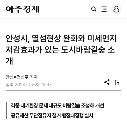
로
아
그
검
전
주
인
색
체
경
메
제
뉴
안성시, 열섬현상 완화와 미세먼지
저감효과가 있는 도시바람길숲 소
개
안성=정성주 기자
공
텍
입력 2024-05-23 15:37
유
스
트
크
기
각종 대기환경 문제 대규모 바람길숲 조성해 개선
공유재산 무단점유지 철거 행정대집행 실시