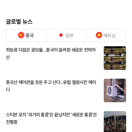
글로벌 뉴스
중국
일본
베트남
희토류 다음은 광모듈…중국이 움켜쥔 새로운 전략자
산
중국산 에어콘을 웃돈 주고 산다...유럽 열광시킨 메이
디
스티븐 로치 '과거의 홍콩'은 끝났지만 '새로운 홍콩'은
진행중