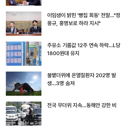
이임생이 밝힌 '빵집 회동' 전말…"정
몽규, 홍명보로 하라 지시"
주유소 기름값 12주 연속 하락…L당
1800원대 유지
불볕더위에 온열질환자 202명 발
생…3명 숨져
전국 무더위 지속…동해안 강한 비