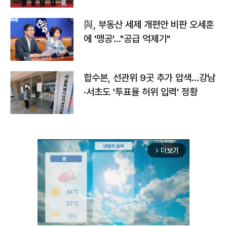
與, 부동산 세제 개편안 비판 오세훈
에 '맹공'…"공급 억제기"
합수본, 선관위 9곳 추가 압색…강남
·서초도 '투표율 허위 입력' 정황
더보기
arrow_forward_ios