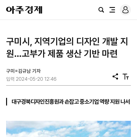
로
아
그
검
전
주
인
색
체
경
메
제
뉴
구미시, 지역기업의 디자인 개발 지
원…고부가 제품 생산 기반 마련
구미=김규남 기자
공
텍
입력 2024-05-20 12:46
유
스
트
크
기
대구경북디자인진흥원과 손잡고 중소기업 역량 지원 나서