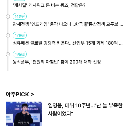
'캐시딜' 캐시워크 돈 버는 퀴즈, 정답은?
14분전
관세전쟁 '엔드게임' 윤곽 나오나…한국 新통상정책 교두보 활
용해야
17분전
섬유패션 글로벌 경쟁력 키운다…산업부 15개 과제 180억 지
원
18분전
농식품부, '천원의 아침밥' 참여 200개 대학 선정
아주PICK >
임영웅, 데뷔 10주년…"난 늘 부족한
사람이었다"