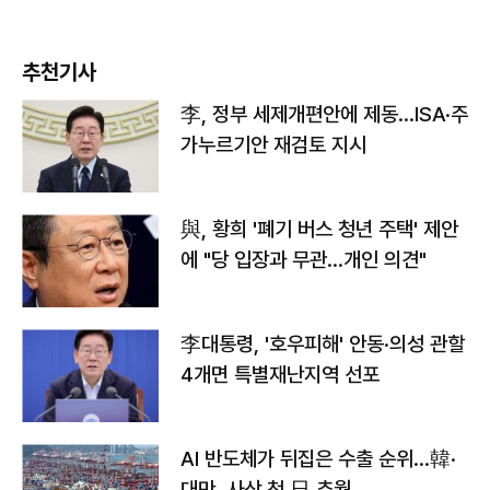
추천기사
李, 정부 세제개편안에 제동…ISA·주
가누르기안 재검토 지시
與, 황희 '폐기 버스 청년 주택' 제안
에 "당 입장과 무관…개인 의견"
李대통령, '호우피해' 안동·의성 관할
4개면 특별재난지역 선포
AI 반도체가 뒤집은 수출 순위…韓·
대만, 사상 첫 日 추월