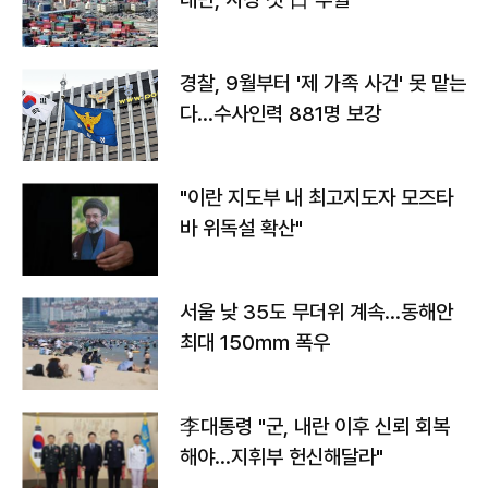
경찰, 9월부터 '제 가족 사건' 못 맡는
다…수사인력 881명 보강
"이란 지도부 내 최고지도자 모즈타
바 위독설 확산"
서울 낮 35도 무더위 계속…동해안
최대 150㎜ 폭우
李대통령 "군, 내란 이후 신뢰 회복
해야…지휘부 헌신해달라"