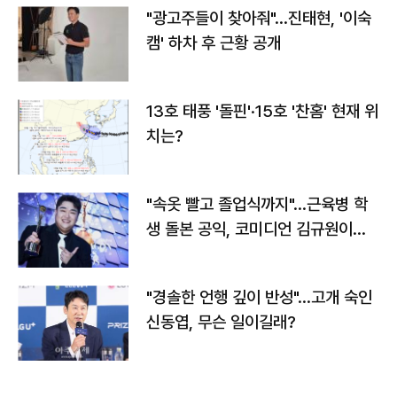
"광고주들이 찾아줘"…진태현, '이숙
캠' 하차 후 근황 공개
13호 태풍 '돌핀'·15호 '찬홈' 현재 위
치는?
"속옷 빨고 졸업식까지"…근육병 학
생 돌본 공익, 코미디언 김규원이었
다
"경솔한 언행 깊이 반성"…고개 숙인
신동엽, 무슨 일이길래?