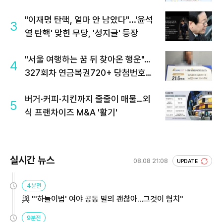
"이재명 탄핵, 얼마 안 남았다"...'윤석
3
열 탄핵' 맞힌 무당, '성지글' 등장
"서울 여행하는 꿈 뒤 찾아온 행운"…
4
327회차 연금복권720+ 당첨번호조
회 주목
버거·커피·치킨까지 줄줄이 매물…외
5
식 프랜차이즈 M&A '활기'
실시간 뉴스
08.08 21:08
UPDATE
4분전
與 "'하늘이법' 여야 공동 발의 괜찮아…그것이 협치"
9분전