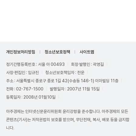
Unmute
개인정보처리방침
청소년보호정책
사이트맵
정기간행등록번호 : 서울 아 00493
회장·발행인 : 곽영길
사장·편집인 : 임규진
청소년보호책임자 : 전운
주소 : 서울특별시 종로구 종로 1길 42(수송동 146-1) 이마빌딩 11층
전화 : 02-767-1500
발행일자 : 2007년 11월 15일
등록일자 : 2008년 01월10일
아주경제는 인터넷신문윤리위원회 윤리강령을 준수합니다. 아주경제의 모든
콘텐츠(기사)는 저작권법의 보호를 받으며, 무단전재, 복사, 배포 등을 금지합
니다.