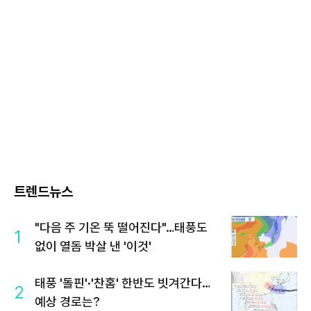
트렌드뉴스
"다음 주 기온 뚝 떨어진다"…태풍도
1
없이 열돔 박살 낸 '이것'
태풍 '돌핀'·'찬홈' 한반도 빗겨간다…
2
예상 경로는?