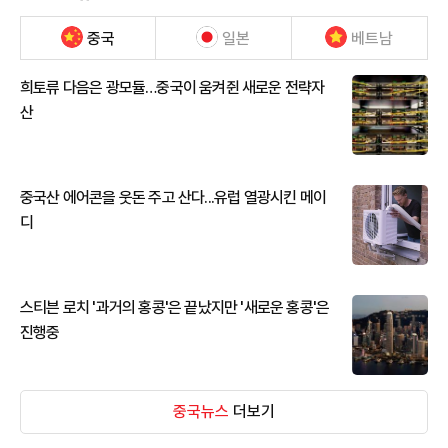
중국
일본
베트남
희토류 다음은 광모듈…중국이 움켜쥔 새로운 전략자
산
중국산 에어콘을 웃돈 주고 산다...유럽 열광시킨 메이
디
스티븐 로치 '과거의 홍콩'은 끝났지만 '새로운 홍콩'은
진행중
중국뉴스
더보기