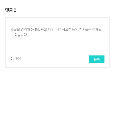
댓글
0
0
/ 300
등록